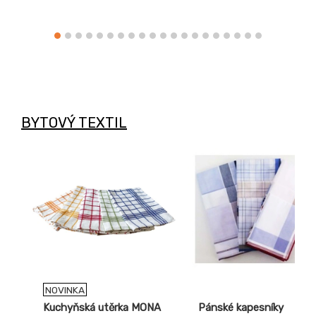
páskou v barvě ebony
gray, dolní lem a manžety
rukávů z žebrového úplet
1:1 s 5 % elastanu,
nakládaná kapsa ve stylu
klokanky.
BYTOVÝ TEXTIL
NOVINKA
Kuchyňská utěrka MONA
Pánské kapesníky