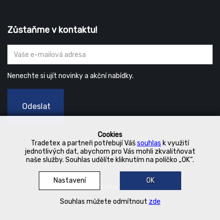
Zůstaňme v kontaktu!
Nenechte si ujít novinky a akční nabídky.
Odeslat
Cookies
Tradetex a partneři potřebují Váš
souhlas
k využití
jednotlivých dat, abychom pro Vás mohli zkvalitňovat
naše služby. Souhlas udělíte kliknutím na políčko „OK“.
Nastavení
OK
© 2019 Kurka Koncern
Souhlas můžete odmítnout
zde