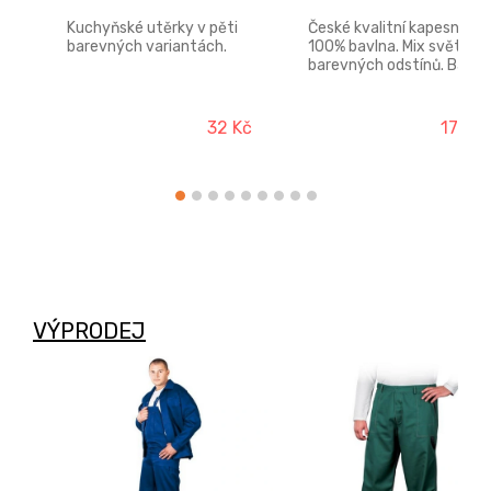
Kuchyňské utěrky v pěti
České kvalitní kapesníky
barevných variantách.
100% bavlna. Mix světlých
barevných odstínů. Balení
obsahuje 3ks.
32 Kč
178 K
VÝPRODEJ
-67%
-65%