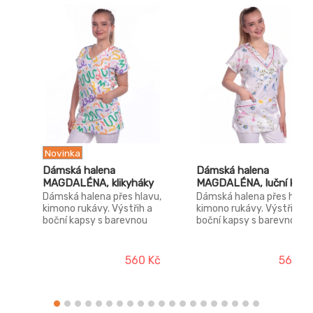
Novinka
Dámská halena
Dámská halena
MAGDALÉNA, klikyháky
MAGDALÉNA, luční kvítí
Dámská halena přes hlavu,
Dámská halena přes hlavu
kimono rukávy. Výstřih a
kimono rukávy. Výstřih a
boční kapsy s barevnou
boční kapsy s barevnou
výpustkou.
výpustkou.
560 Kč
560 K