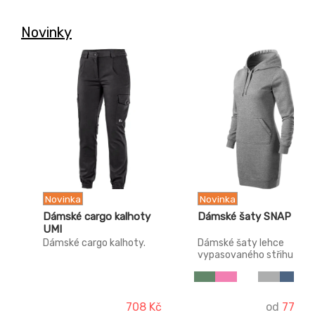
Novinky
Novinka
Novinka
Dámské cargo kalhoty
Dámské šaty SNAP
UMI
Dámské cargo kalhoty.
Dámské šaty lehce
vypasovaného střihu s
bočními švy, délka nad
kolena, kapuce s
podšívkou, na stažení
šňůrkou. Vnitřní část
708 Kč
od
775 K
průkrčníku začištěna