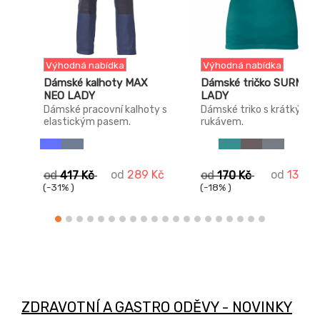
Výhodná nabídka
Výhodná nabídka
Dámské kalhoty MAX
Dámské tričko SURMA
NEO LADY
LADY
Dámské pracovní kalhoty s
Dámské triko s krátkým
elastickým pasem.
rukávem.
od
289 Kč
od
139 K
od
417 Kč
od
170 Kč
(-31% )
(-18% )
ZDRAVOTNÍ A GASTRO ODĚVY - NOVINKY