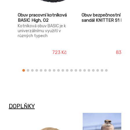
Obuv pracovní kotníková
Obuv bezpečnostní
BASIC High, O2
sandál KNITTER S1 ESD
Kotníková obuv BASIC je k
univerzálnímu využití v
různých typech
venkovních i vnitřních
provozů.
723 Kč
834 K
DOPLŇKY