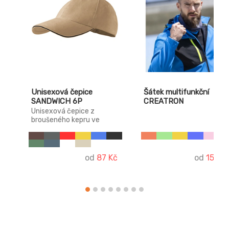
Unisexová čepice
Šátek multifunkční
SANDWICH 6P
CREATRON
Unisexová čepice z
broušeného kepru ve
sportovním designu.
Velikost nastavitelná
mosazným klipem.
od
87 Kč
od
153 K