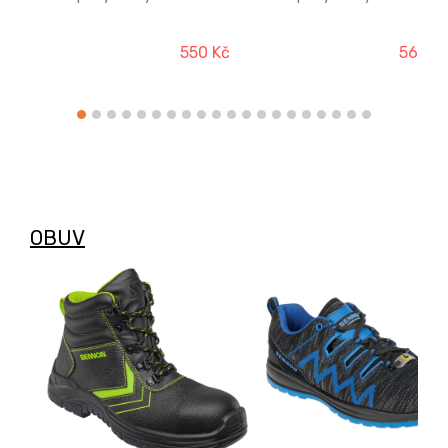
bočními kapsami na zip a
bočními kapsami na zip a
zadní kapsou s krytým
zadní kapsou s krytým
zipem, do které je možné
zipem, do které je možné
550 Kč
569 K
bundu snadno složit. Pas a
bundu snadno složit. Pas 
rukávy jsou ukončeny
rukávy jsou ukončeny
pružnou gumičkou. Bunda
pružnou gumičkou. Bunda
je vyrobena z lehkého
je vyrobena z lehkého
materiálu, který je
materiálu, který je
ošetřený vodoodpudivou
ošetřený vodoodpudivou
úpravou. Praním dochází k
úpravou. Praním dochází 
postupné ztrátě účinnosti
postupné ztrátě účinnost
vodoodpudivé úpravy, lze ji
vodoodpudivé úpravy, lze j
však obnovit vhodnými
však obnovit vhodnými
impregnačními spreji.
impregnačními spreji.
OBUV