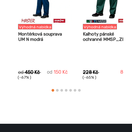
Výhodná nabídka
Výhodná nabídka
Montérková souprava
Kalhoty pánské
UM N modrá
ochranné MMSP_ZB
zelená / černá
od
150 Kč
80 K
od
450 Kč
228 Kč
(-67% )
(-65% )