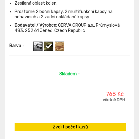
Zesílená oblast kolen.
Prostorné 2 boční kapsy, 2 multifunkční kapsy na
nohavicích a 2 zadní nakládané kapsy.
Dodavatel / Výrobce:
CERVA GROUP a.s., Průmyslová
483, 252 61 Jeneč, Czech Republic
Barva
:
Skladem
-
768 Kč
včetně DPH
Zvolit počet kusů