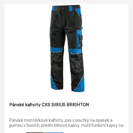
Pánské kalhoty CXS SIRIUS BRIGHTON
Pánské montérkové kalhoty, pas s poutky na opasek a
gumou v bocích, přední klínové kapsy, multifunkční kapsy na
obou stranách, kolena zesílena materiálem 600D