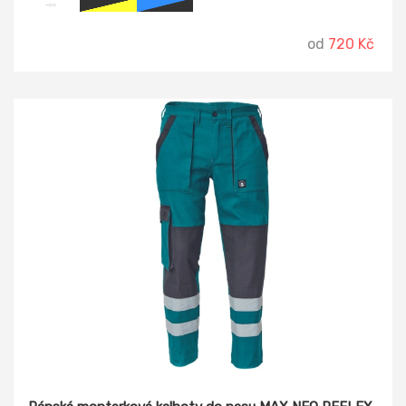
polyesterem s možností vložení kolenních výztuh, dvě
zadní kapsy s klopami, reflexní doplňky.
od
720 Kč