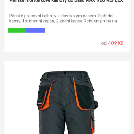
Pánské monterkové kalhoty do pasu MAX NEO REFLEX
Pánské pracovní kalhoty s elastickým pasem. 2 přední
kapsy, 1 stehenní kapsa, 2 zadní kapsy. Reflexní pruhy na
spodní části nohavic, zesílená oblast kolen, nastavitelná
délka nohavic.
od
409 Kč
-23%