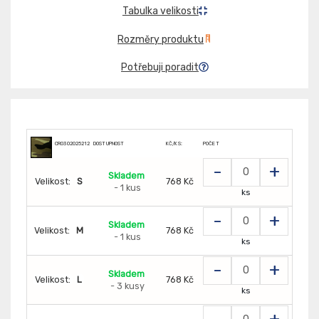
Tabulka velikosti
Rozměry produktu
Potřebuji poradit
CR0302025212
DOSTUPNOST
KČ/KS:
POČET
-
+
Skladem
Velikost:
S
768 Kč
- 1 kus
ks
-
+
Skladem
Velikost:
M
768 Kč
- 1 kus
ks
-
+
Skladem
Velikost:
L
768 Kč
- 3 kusy
ks
-
+