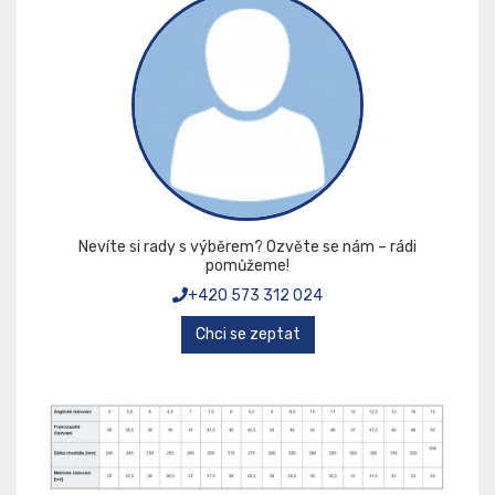
Nevíte si rady s výběrem? Ozvěte se nám – rádi
pomůžeme!
+420 573 312 024
Chci se zeptat