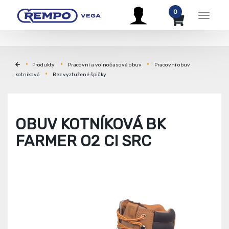
0
Menu
Produkty
Pracovní a volnočasová obuv
Pracovní obuv
kotníková
Bez vyztužené špičky
OBUV KOTNÍKOVÁ BK
FARMER O2 CI SRC