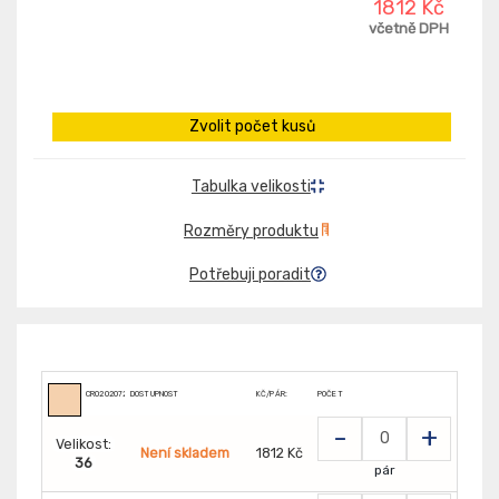
1812 Kč
včetně DPH
Zvolit počet kusů
Tabulka velikosti
Rozměry produktu
Potřebuji poradit
CR02020721820
DOSTUPNOST
KČ/PÁR:
POČET
-
+
Velikost:
Není skladem
1812 Kč
36
pár