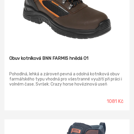
Obuv kotníková BNN FARMIS hnědá O1
Pohodlná, lehká a zároveň pevná a odolná kotníková obuv
farmářského typu vhodná pro všestranné využití při práci i
volném čase. Svršek: Crazy horse hovězinová useň
Podšívka: textilie sandwich MESH Stélka: WARRIOR
trojkomponentní anatomická stélka s odpružujícím prvkem
v patě Podešev: SPARTACUS PU/PU Tužinka/planžeta:
1081 Kč
ocel/ ocel