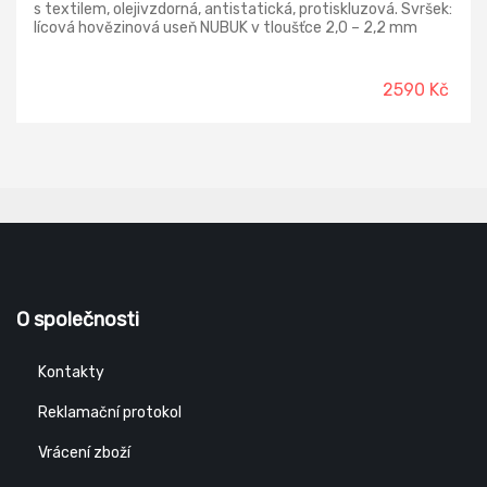
s textilem, olejivzdorná, antistatická, protiskluzová. Svršek:
lícová hovězinová useň NUBUK v tloušťce 2,0 – 2,2 mm
Podešev: MICHELIN EVA/RUBBER – olejivzdorná,
antistatická, protiskluzová Stélka: HI-POLY – anatomicky
tvarovaná s lehčené polyuretanové pěny potažená textilií
2590 Kč
MESH, antistatická Podšívka: termoizolační paropropustná
MEMBRÁNA FREE-TEX® Provedení: O2 FO SRA – bez
ocelové tužinky, hydrofobní, FREE-TEX® Norma: ČSN EN ISO
20347:2012
O společnosti
Kontakty
Reklamační protokol
Vrácení zboží