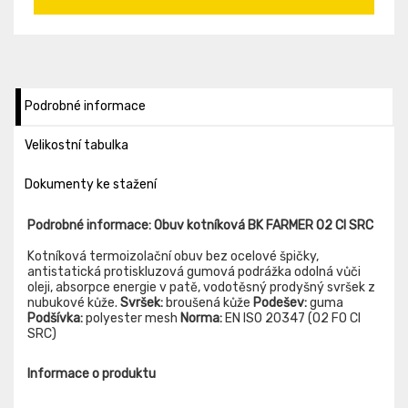
Podrobné informace
Velikostní tabulka
Dokumenty ke stažení
Podrobné informace: Obuv kotníková BK FARMER O2 CI SRC
Kotníková termoizolační obuv bez ocelové špičky,
antistatická protiskluzová gumová podrážka odolná vůči
oleji, absorpce energie v patě, vodotěsný prodyšný svršek z
nubukové kůže.
Svršek:
broušená kůže
Podešev:
guma
Podšívka:
polyester mesh
Norma:
EN ISO 20347 (O2 FO CI
SRC)
Informace o produktu