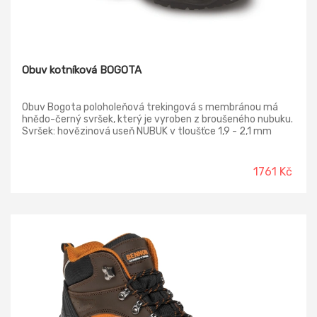
Obuv kotníková BOGOTA
Obuv Bogota poloholeňová trekingová s membránou má
hnědo-černý svršek, který je vyroben z broušeného nubuku.
Svršek: hovězinová useň NUBUK v tloušťce 1,9 - 2,1 mm
Podšívka: termoizolační paropropustná MEMBRÁNA FREE-
TEX® Vkládací stélka: HI-POLY - anatomicky tvarovaná z
lehčené polyuretanové pěny potažená textilií MESH,
1761 Kč
antistatická Podešev: PU/TPU - olejivzdorná, antistatická,
protiskluzová, dvousložkový nástřik Norma: ČSN EN ISO
20347:2012 (EN ISO 20347:2011) O2 FO SRC - bez ocelové
tužinky, hydrofobní, FREE-TEX®