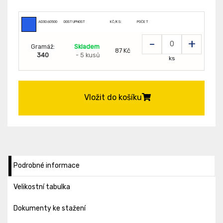
AD3060500
DOSTUPNOST
KČ/KS:
POČET
-
+
Gramáž:
Skladem
87 Kč
340
- 5 kusů
ks
Vložit do košíku
Podrobné informace
Velikostní tabulka
Dokumenty ke stažení