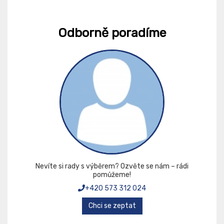
Odborně poradíme
Nevíte si rady s výběrem? Ozvěte se nám – rádi
pomůžeme!
+420 573 312 024
Chci se zeptat