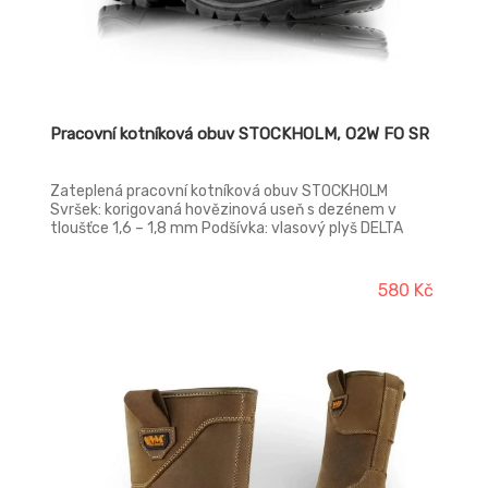
Pracovní kotníková obuv STOCKHOLM, O2W FO SR
Zateplená pracovní kotníková obuv STOCKHOLM
Svršek: korigovaná hovězinová useň s dezénem v
tloušťce 1,6 – 1,8 mm Podšívka: vlasový plyš DELTA
Vkládací stélka: anatomicky tvarovaná, potažená
vlasovým plyšem DELTA, antistatická Podešev: PU/PU
– odolná proti palivovým olejům, antistatická,
580 Kč
protiskluzová, dvousložkový nástřik Norma: ČSN EN ISO
20347:2023 Provedení: O2W FO SR – bez ocelové
tužinky, zimní provedení