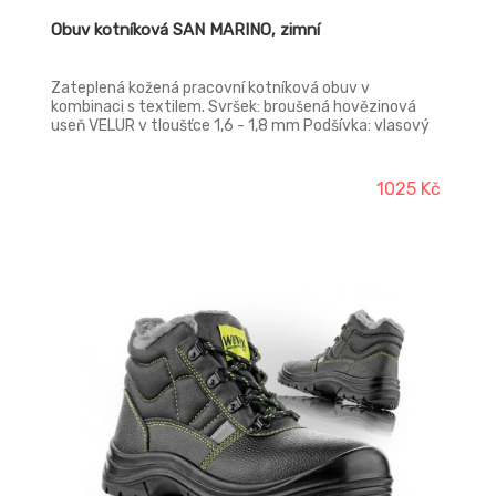
Obuv kotníková SAN MARINO, zimní
Zateplená kožená pracovní kotníková obuv v
kombinaci s textilem. Svršek: broušená hovězinová
useň VELUR v tloušťce 1,6 - 1,8 mm Podšívka: vlasový
plyš DELTA Vkládací stélka: anatomicky tvarovaná s
latexovou podpatěnkou, potažená textilií MESH,
antistatická Podešev: PU/PU - olejivzdorná,
1025 Kč
antistatická, protiskluzová, dvousložkový nástřik
Norma: ČSN EN ISO 20345:2012 (EN ISO 20345:2011)