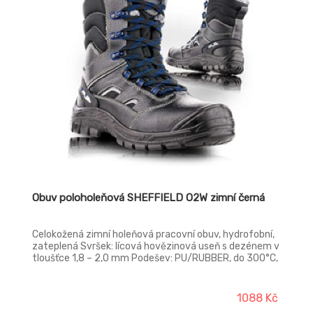
Obuv poloholeňová SHEFFIELD O2W zimní černá
Celokožená zimní holeňová pracovní obuv, hydrofobní,
zateplená Svršek: lícová hovězinová useň s dezénem v
tloušťce 1,8 – 2,0 mm Podešev: PU/RUBBER, do 300°C,
olejivzdorná, antistatická, protiskluzová, dvousložkový
nástřik Stélka: anatomicky tvarovaná, potažená
vlasovým plyšem DELTA, antistatická Podšívka:
1088 Kč
vlasový plyš DELTA Provedení: O2W FO SRC - bez