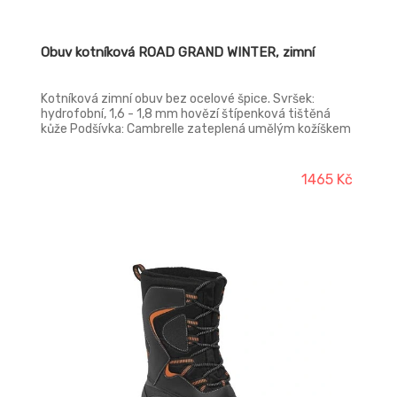
Obuv kotníková ROAD GRAND WINTER, zimní
Kotníková zimní obuv bez ocelové špice. Svršek:
hydrofobní, 1,6 - 1,8 mm hovězí štípenková tištěná
kůže Podšívka: Cambrelle zateplená umělým kožíškem
Podešev: PU-PU, protiskluzová, antistatická,
olejivzdorná.
1465 Kč