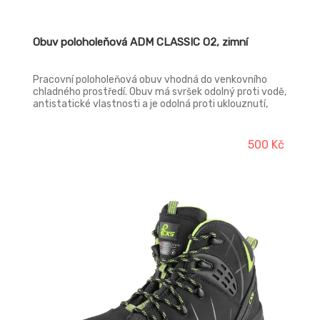
Obuv poloholeňová ADM CLASSIC O2, zimní
Pracovní poloholeňová obuv vhodná do venkovního
chladného prostředí. Obuv má svršek odolný proti vodě,
antistatické vlastnosti a je odolná proti uklouznutí,
palivovým olejům a chladu. Svršek: Barton print
hovězinová useň hydrofobní Podšívka: plyš Stélka: EVA
+ plyš Podešev: ODYSSEA PU/PU
500 Kč