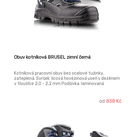
Obuv kotníková BRUSEL zimní černá
Kotníková pracovní obuv bez ocelové tužinky,
zateplená. Svršek: lícová hovězinová useň s dezénem
v tloušťce 2,0 - 2,2 mm Podšívka: laminovaná
prodyšná textilie MESH Stélka: anatomicky tvarovaná
s latexovou podpatěnkou, potažená textilií MESH,
antistatická Podešev: polyuretan/RUBBER do 300°,
od
838 Kč
olejivzdorná, antistatická, protiskluzová, dvousložkový
nástřik Provedení: - S3W SRC – s ocelovou tužinkou a
planžetou, hydrofobní, zimní provedení Norma: ČSN EN
ISO 20345:2012 - O2W FO SRC – bez ocelové tužinky,
zimní provedení. Norma: ČSN EN ISO 20347:2012