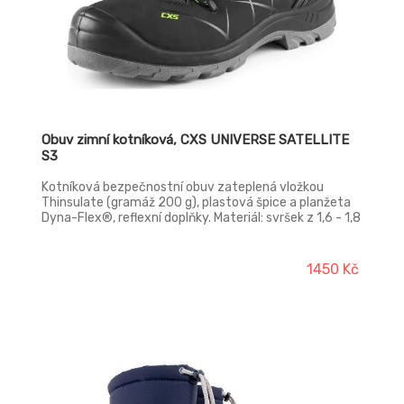
Obuv zimní kotníková, CXS UNIVERSE SATELLITE
S3
Kotníková bezpečnostní obuv zateplená vložkou
Thinsulate (gramáž 200 g), plastová špice a planžeta
Dyna-Flex®, reflexní doplňky. Materiál: svršek z 1,6 - 1,8
mm hydrofobní štípenkové nubukové kůže (z jednoho
dílu), vnější TPU ochrana paty, bez kovových součástí,
podšívka z prodyšné oděru odolné textilie, podešev:
1450 Kč
PU-PU olejivzdorná, antistatická, protiskluzová, odolná
proti propichu.