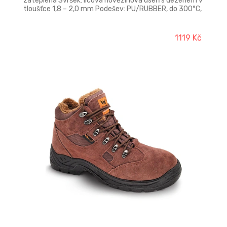
zateplená Svršek: lícová hovězinová useň s dezénem v
tloušťce 1,8 – 2,0 mm Podešev: PU/RUBBER, do 300°C,
olejivzdorná, antistatická, protiskluzová, dvousložkový
nástřik Stélka: anatomicky tvarovaná, potažená
vlasovým plyšem DELTA, antistatická Podšívka:
1119 Kč
vlasový plyš DELTA Provedení: S3W HRO SRC - s
ocelovou tužinkou a planžetou, hydrofobní