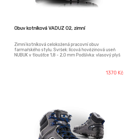
Obuv kotníková VADUZ O2, zimní
Zimní kotníková celokožená pracovní obuv
farmařského stylu. Svršek: lícová hovězinová useň
NUBUK v tloušťce 1,8 - 2,0 mm Podšívka: vlasový plyš
DELTA Vkládací stélka: anatomicky tvarovaná s
latexovou podpatěnkou, potažená CAMBRELLOU,
antistatická Podešev: PU/PU - odolná proti palivovým
1370 Kč
olejům, antistatická, protiskluzová, dvousložkový
nástřik Norma: ČSN EN ISO 20347:2012 Provedení: O2W
FO SRC - bez ocelové tužinky, hydrofobní, zimní
provedení