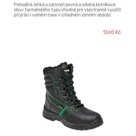
Pohodlná, lehká a zároveň pevná a odolná kotníková
obuv farmářského typu vhodná pro všestranné využití
při práci i volném čase v chladném zimním období.
Varianta S3 je vybavena kompozitní tužinkou a
kevlarovou planžetou. Svršek: Crazy horse hovězinová
useň hydrofobní
1260 Kč