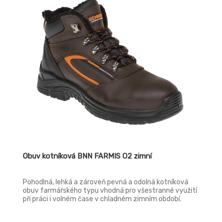
Obuv kotníková BNN FARMIS O2 zimní
Pohodlná, lehká a zároveň pevná a odolná kotníková
obuv farmářského typu vhodná pro všestranné využití
při práci i volném čase v chladném zimním období.
Svršek: Crazy horse hovězinová useň hydrofobní
Podšívka: plyš Stélka: EVA + plyš Podešev: SPARTACUS