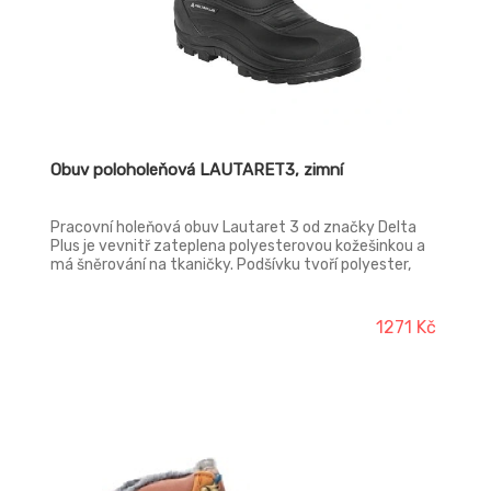
Obuv poloholeňová LAUTARET3, zimní
Pracovní holeňová obuv Lautaret 3 od značky Delta
Plus je vevnitř zateplena polyesterovou kožešinkou a
má šněrování na tkaničky. Podšívku tvoří polyester,
zatímco svršek je vyroben z povrstveného PVC a
polyamidu s úpravou odpuzující vodu. Svršek:
povrstvené PVC a polyamid s úpravou odpuzující vodu
1271 Kč
Podšívka: polyester