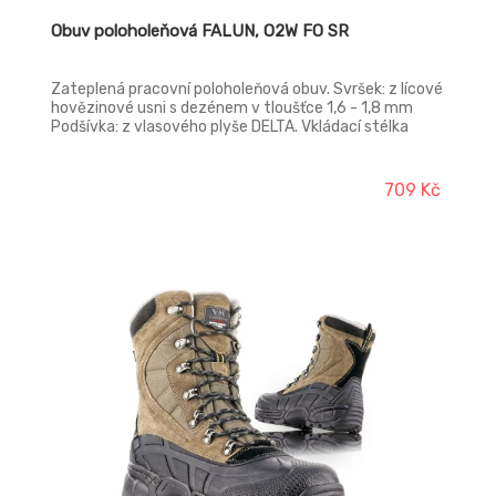
Obuv poloholeňová FALUN, O2W FO SR
Zateplená pracovní poloholeňová obuv. Svršek: z lícové
hovězinové usni s dezénem v tloušťce 1,6 - 1,8 mm
Podšívka: z vlasového plyše DELTA. Vkládací stélka
anatomicky tvarovaná, potažená vlasovým plyšem
DELTA, antistatická Podešev: PU/PU - odolná proti
palivovým olejům, antistatická, protiskluzová,
709 Kč
dvousložkový nástřik Nnorma: ČSN EN ISO 20347:2023
Provedení: O2W FO SR - bez ocelové tužinky a planžety,
hydrofobní, zimní provedení