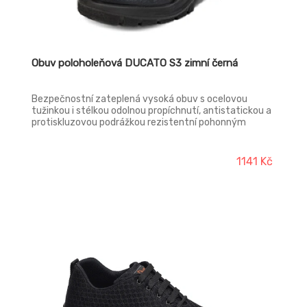
Obuv poloholeňová DUCATO S3 zimní černá
Bezpečnostní zateplená vysoká obuv s ocelovou
tužinkou i stélkou odolnou propíchnutí, antistatickou a
protiskluzovou podrážkou rezistentní pohonným
hmotám, absorpcí energie v patě a voděodolným
svrškem z prodyšné kůže. Materiál tužinky: ocel
Materiál stélky proti propichu: ocel Podešev:
1141 Kč
dvouhustotní polyuretan Podšívka: vlna Norma: EN ISO
20345 (S3 CI SRC)