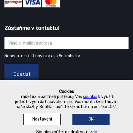
Zůstaňme v kontaktu!
Nenechte si ujít novinky a akční nabídky.
Odeslat
Cookies
Tradetex a partneři potřebují Váš
souhlas
k využití
jednotlivých dat, abychom pro Vás mohli zkvalitňovat
naše služby. Souhlas udělíte kliknutím na políčko „OK“.
Nastavení
OK
© 2019 Kurka Koncern
Souhlas můžete odmítnout
zde