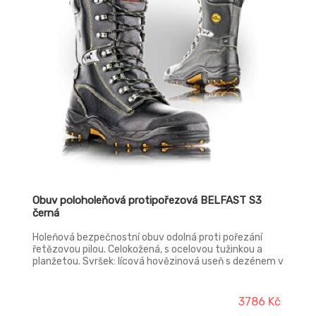
Obuv poloholeňová protipořezová BELFAST S3
černá
Holeňová bezpečnostní obuv odolná proti pořezání
řetězovou pilou. Celokožená, s ocelovou tužinkou a
planžetou. Svršek: lícová hovězinová useň s dezénem v
tloušťce 2,0 - 2,2 mm Podšívka: laminovaná
termoizolační textilie CAMBRELLA Vkládací stélka: HI-
POLY - anatomicky tvarovaná z lehčené
3786 Kč
polyuretanové pěny potažená textilií MESH,