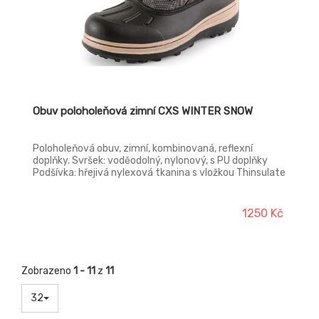
Obuv poloholeňová zimní CXS WINTER SNOW
Poloholeňová obuv, zimní, kombinovaná, reflexní
doplňky. Svršek: voděodolný, nylonový, s PU doplňky
Podšívka: hřejivá nylexová tkanina s vložkou Thinsulate
Podešev: TPR podešev
1250 Kč
Zobrazeno
1 - 11
z
11
32