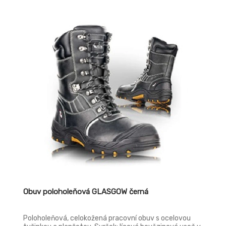
antistatická Podešev: PU/RUBBER - do 300°C, HRO* -
olejivzdorná, antistatická, protiskluzová, dvousložkový
nástřik Norma: ČSN EN ISO 20345:2012 | EN ISO 17249
E WR, EN 381-3 Provedení: S3 WR HRO SRC ANTICUT
LEVEL 1 - s ocelovou tužinkou a planžetou, hydrofobní,
protiřezná kevlarová mezipodšívka, šití kevlar
Obuv poloholeňová GLASGOW černá
Poloholeňová, celokožená pracovní obuv s ocelovou