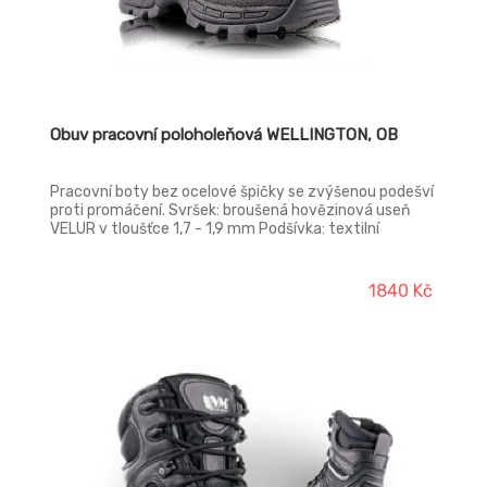
Obuv pracovní poloholeňová WELLINGTON, OB
Pracovní boty bez ocelové špičky se zvýšenou podešví
proti promáčení. Svršek: broušená hovězinová useň
VELUR v tloušťce 1,7 - 1,9 mm Podšívka: textilní
termoizolační FLEECE Vkládací stélka: HI-POLY je
anatomicky tvarovaná z lehčené polyuretanové pěny
potažená textilií MESH, antistatická Podešev:
1840 Kč
EVA/RUBBER - olejivzdorná, antistatická,
protiskluzová Norma: EN ISO 20347:2012 OB SRA FO E