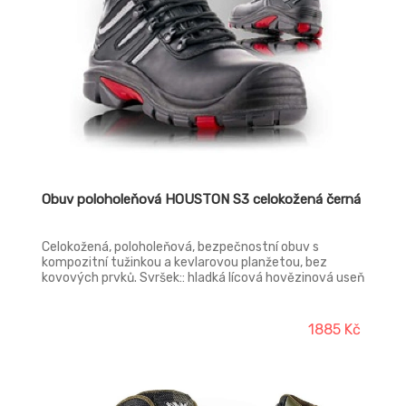
Obuv poloholeňová HOUSTON S3 celokožená černá
Celokožená, poloholeňová, bezpečnostní obuv s
kompozitní tužinkou a kevlarovou planžetou, bez
kovových prvků. Svršek:: hladká lícová hovězinová useň
v tloušťce 2,1 – 2,3 mm Podešev:: PU/RUBBER –
olejivzdorná, antistatická, protiskluzová, dvousložkový
nástřik Stélka:: HI-POLY – anatomicky tvarovaná, z
1885 Kč
lehčené polyuretanové pěny, potažená textilií MESH,
antistatická Podšívka:: termoizolační paropropustná
MEMBRÁNA FREE-TEX Provedení:: S3 SRC – s
kompozitní tužinkou a kevlarovou planžetou,
hydrofobní useň, membrána FREE-TEX Norma:: ČSN EN