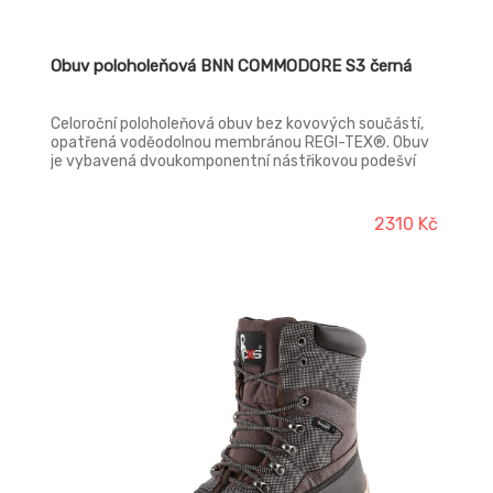
Obuv poloholeňová BNN COMMODORE S3 černá
Celoroční poloholeňová obuv bez kovových součástí,
opatřená voděodolnou membránou REGI-TEX®. Obuv
je vybavená dvoukomponentní nástřikovou podešví
PU/pryž. Obuv je určená pro celoroční použití v
náročných venkovních provozech. Svršek: Buffalo full
grain leather hydrofobní Podšívka: membrána REGI-
2310 Kč
TEX® Stélka: WARRIOR trojkomponentní anatomická
stélka s odpružujícím prvkem v patě Podešev:
SPARTACUS PU/pryž Tužinka/planžeta: kompozit/
kevlar