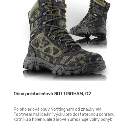
ISO 20345:2012
Obuv poloholeňová NOTTINGHAM, O2
Poloholeňová obuv Nottingham od značky VM
Footwear má ideální výšku pro dostatečnou ochranu
kotníku a holeně, ale zároveň umožňuje volný pohyb
kotníku a nevytváří nežádoucí tlak na lýtkové svaly.
Svršek obuvi tvoří oděruvzdorný textilní materiál