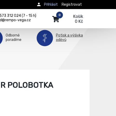
Přihlásit
Registrovat
0
73 312 024 (7 - 15 h)
Košík
d@rempo-vega.cz
0 Kč
Odborně
Potisk a výšivka
poradíme
oděvů
R POLOBOTKA