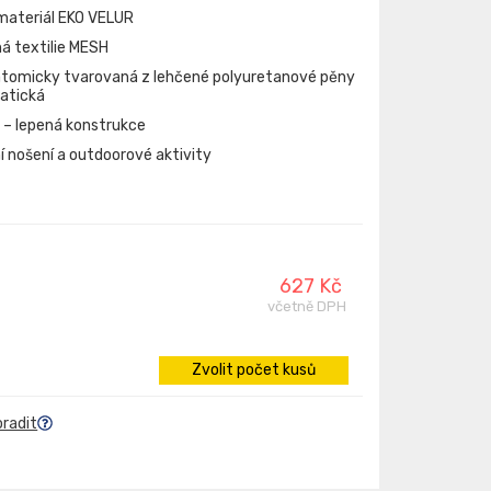
materiál EKO VELUR
á textilie MESH
tomicky tvarovaná z lehčené polyuretanové pěny
tatická
 lepená konstrukce
 nošení a outdoorové aktivity
627 Kč
včetně DPH
Zvolit počet kusů
oradit