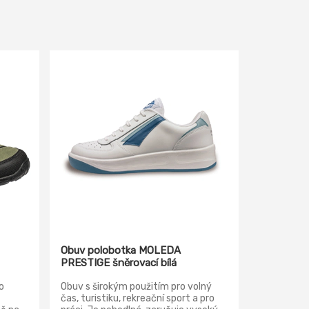
Obuv polobotka MOLEDA
PRESTIGE šněrovací bílá
o
Obuv s širokým použitím pro volný
čas, turistiku, rekreační sport a pro