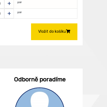
+
pár
+
pár
Vložit do košíku
Odborně poradíme