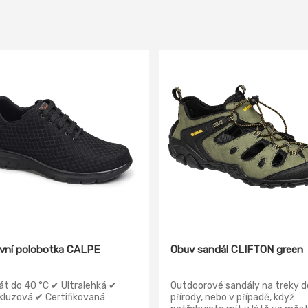
vní polobotka CALPE
Obuv sandál CLIFTON green
át do 40 °C ✔ Ultralehká ✔
Outdoorové sandály na treky d
kluzová ✔ Certifikovaná
přírody, nebo v případě, když