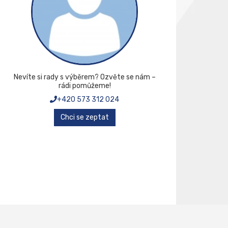
Nevíte si rady s výběrem? Ozvěte se nám –
rádi pomůžeme!
+420 573 312 024
Chci se zeptat