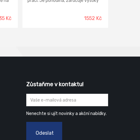
tě na
práci. Je pohodlná, zaručuje vysoký
o a
komfort při nošení. Pro větší
bezpečnost na silnicích je na patě
jsou
použita reflexní značka Moleda.
35 Kč
1552 Kč
Svrchní materiál: povrstvená
takže
lisovaná kůže Materiál podešve:
odě i
dvouhustotní polyuretan Materiál
e vám
podšívky: textil
y.
 +
a:
ETA
Zůstaňme v kontaktu!
Nenechte si ujít novinky a akční nabídky.
Odeslat