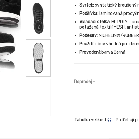
Svršek:
syntetický broušený 
Podšívka:
laminovaná prodyšn
Vkládací stélka:
HI-POLY – ana
potažená textilií MESH, antis
Podešev:
MICHELIN®/RUBBER –
Použití:
obuv vhodná pro denní
Provedení:
barva černá
Doprodej
-
Tabulka velikosti
Potřebuji p