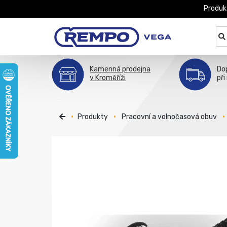
Produk
Kamenná prodejna
Do
v Kroměříži
při
Produkty
Pracovní a volnočasová obuv