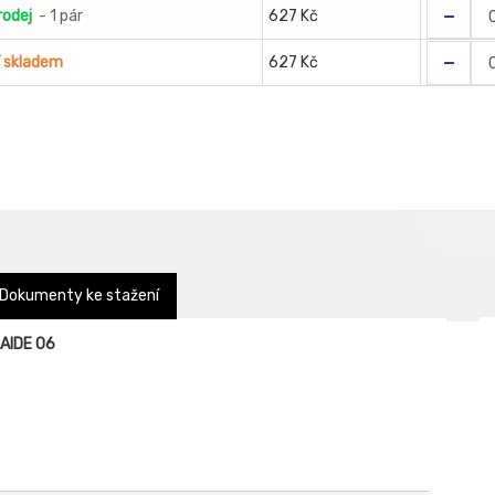
-
rodej
- 1 pár
627 Kč
-
í skladem
627 Kč
Dokumenty ke stažení
LAIDE O6