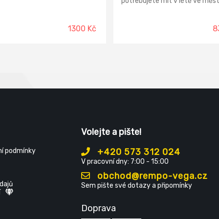
potřebujete mít v létě ve měs
nohou něco lehčího, prodyšnéh
pohodlného v čem mohou vaše
chodidla dýchat. Tyto sandály 
1300 Kč
8
odolné, mají uzavřenou špici s
ochranným TPU povrstvením, 
jsou vaše prsty v bezpečí a poh
při zakopnutí. Povrstvení špic
navíc zajistí delší životnost bot
Svršek: syntetický PU materiál
textilie Podšívka: textilie Stélk
ABSORBA XTR Podešev: SPILL
pryž
Volejte a pište!
í podmínky
+420 573 312 024
V pracovní dny: 7:00 - 15:00
obchod@rempo-vega.cz
dajů
Sem pište své dotazy a připomínky
í
Doprava