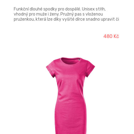
Funkční dlouhé spodky pro dospělé. Unisex střih,
vhodný pro muže i ženy. Pružný pas s vloženou
pruženkou, která lze díky vyšité dírce snadno upravit či
vyměnit. Nohavice ukončené manžetami. Plyšová
konstrukce úpletu v gramáži 200 g/m2 pro použití v
chladnějším období. Polypropylenová klička, přiléhající k
480 Kč
pokožce, výborně odvádí pot do bavlněné vrstvy, odkud
se odpařuje.