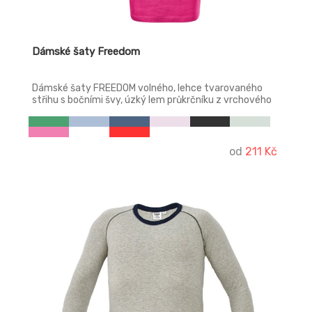
Dámské šaty Freedom
Dámské šaty FREEDOM volného, lehce tvarovaného
střihu s bočními švy, úzký lem průkrčníku z vrchového
materiálu s 5 % elastanu, zpevňující páska od ramene k
rameni, ohrnuté rukávy zachycené ve 4 bodech šitím.
od
211 Kč