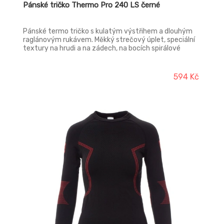
Pánské tričko Thermo Pro 240 LS černé
Pánské termo tričko s kulatým výstřihem a dlouhým
raglánovým rukávem. Měkký strečový úplet, speciální
textury na hrudi a na zádech, na bocích spirálové
reliéfní motivy pro zajištění správné prodyšnosti a
stálé termoregulace. Límeček, spodní část a lemy
rukávů zebrované ze stejného materiálu, pro větší
594 Kč
pohodlí. Ergonomická tubulární struktura a speciální
zdrsnění na loktech zajišťuje dokonalé přizpůsobení
fyziognomii těla.