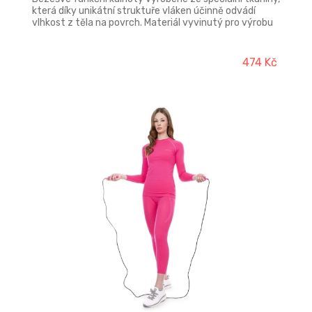
která díky unikátní struktuře vláken účinně odvádí
vlhkost z těla na povrch. Materiál vyvinutý pro výrobu
luxusního funkčního prádla je oblíbený zejména pro
svou prodyšnost, lehkost a elasticitu. Rychleschnoucí
látka se vyznačuje jemností, nedráždí pokožku, je velmi
474 Kč
příjemná na nošení a vhodná pro vyšší zátěž. Přiléhavý
střih podporuje komfort při nošení.