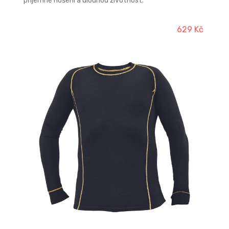
příjemné nošení a dlouhou životnost.
629 Kč