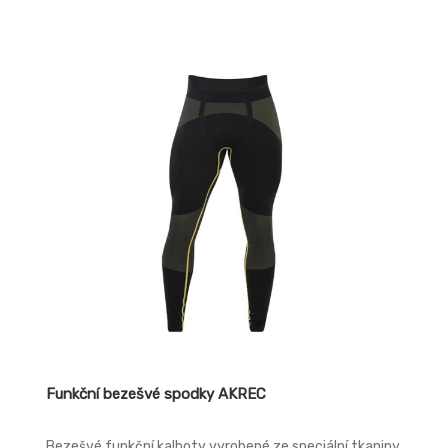
jemností, nedráždí pokožku, je velmi příjemná na nošení
a vhodná pro vyšší zátěž. Přiléhavý střih podporuje
komfort při nošení.
Funkční bezešvé spodky AKREC
Bezešvé funkční kalhoty vyrobené ze speciální tkaniny,