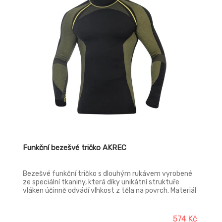
vlastnosti a díky jemné, uzavřené struktuře vláken
eliminuje jakékoliv podráždění pokožky a poskytuje
sportovcům maximální pohodlí. Originální design
speciálních vypletených funkčních zón a struktur
účinně podporuje optimální ventilaci pokožky, vhodné
pro jakoukoliv sportovní zátěž.
Funkční bezešvé tričko AKREC
Bezešvé funkční tričko s dlouhým rukávem vyrobené
ze speciální tkaniny, která díky unikátní struktuře
vláken účinně odvádí vlhkost z těla na povrch. Materiál
vyvinutý pro výrobu luxusního funkčního prádla je
oblíbený zejména pro svou prodyšnost, lehkost a
elasticitu. Rychleschnoucí látka se vyznačuje
574 Kč