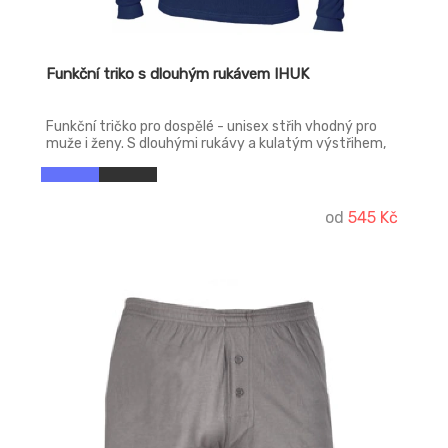
Funkční triko s dlouhým rukávem IHUK
Funkční tričko pro dospělé - unisex střih vhodný pro
muže i ženy. S dlouhými rukávy a kulatým výstřihem,
zpracovaným do pružného lemu. Zadní díl je
prodloužený pro dokonalou ochranu zad. Plyšová
konstrukce úpletu v gramáži 200 g/m2 pro použití v
chladnějším období. Polypropylenová klička, přiléhající k
od
545 Kč
pokožce, výborně odvádí pot do bavlněné vrstvy, odkud
se odpařuje.