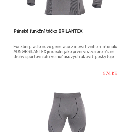
Pánské funkční tričko BRILANTEX
Funkční prádlo nové generace z inovativního materiálu
ADN®BRILANTEX je ideální jako první vrstva pro různé
druhy sportovních i volnočasových aktivit, poskytuje
vynikající termoregulaci, má výbornou tepelnou
vodivost, je pružné, prodyšné, dokonale se přizpůsobí
každému pohybu, má technický, propracovaný střih
674 Kč
pro maximální komfort, vyrobeno v bezešvém vzhledu.
Seamless technologie minimalizuje počet švů a
eliminuje podráždění pokožky. Funkční materiál
ADN®BRILANTEX dosahuje vynikajících parametrů,
oděv je extrémně pevný, trvanlivý a odolný proti
roztržení, chrání před UV zářením, má antibakteriální
vlastnosti a díky jemné, uzavřené struktuře vláken
eliminuje jakékoliv podráždění pokožky a poskytuje
sportovcům maximální pohodlí. Originální design
speciálních vypletených funkčních zón a struktur
účinně podporuje optimální ventilaci pokožky, vhodné
pro jakoukoliv sportovní zátěž.