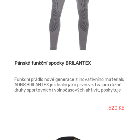
Pánské funkční spodky BRILANTEX
Funkční prádlo nové generace z inovativního materiálu
ADN®BRILANTEX je ideální jako první vrstva pro různé
druhy sportovních i volnočasových aktivit, poskytuje
vynikající termoregulaci, má výbornou tepelnou
vodivost, je pružné, prodyšné, dokonale se přizpůsobí
každému pohybu, má technický, propracovaný střih
520 Kč
pro maximální komfort, vyrobeno v bezešvém vzhledu.
Seamless technologie minimalizuje počet švů a
eliminuje podráždění pokožky. Funkční materiál
ADN®BRILANTEX dosahuje vynikajících parametrů,
oděv je extrémně pevný, trvanlivý a odolný proti
roztržení, chrání před UV zářením, má antibakteriální