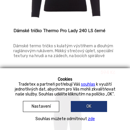
Dámské tričko Thermo Pro Lady 240 LS černé
Dámské termo tričko s kulatým výstřihem a dlouhým
raglánovým rukávem. Měkký strečový úplet, speciální
textury na hrudi a na zádech, na bocích spirálové
reliéfní motivy pro zajištění správné prodyšnosti a
stálé termoregulace. Límeček, spodní část a lemy
rukávů zebrované ze stejného materiálu, pro větší
594 Kč
pohodlí. Ergonomická tubulární struktura a speciální
Cookies
zdrsnění na loktech zajišťuje dokonalé přizpůsobení se
Tradetex a partneři potřebují Váš
souhlas
k využití
fyziognomii těla.
jednotlivých dat, abychom pro Vás mohli zkvalitňovat
naše služby. Souhlas udělíte kliknutím na políčko „OK“.
Nastavení
OK
Souhlas můžete odmítnout
zde