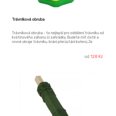
Trávníková obruba
Trávníková obruba - to nejlepší pro oddělení trávníku od
květinového záhonu či zahrádky. Budete mít čisté a
rovné okraje trávníku, brání přerůstání kořenů.Je
vyrobena z vysoce kvalitní umělé hmoty.
od
128 Kč