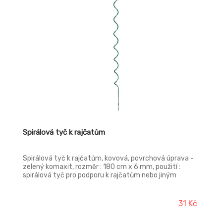
Spirálová tyč k rajčatům
Spirálová tyč k rajčatům, kovová, povrchová úprava -
zelený komaxit, rozměr : 180 cm x 6 mm, použití :
spirálová tyč pro podporu k rajčatům nebo jiným
popínavým rostlinám, diky vinutému tvaru rostlina
sama prorůstá je chráněna proti zlomení.
31 Kč