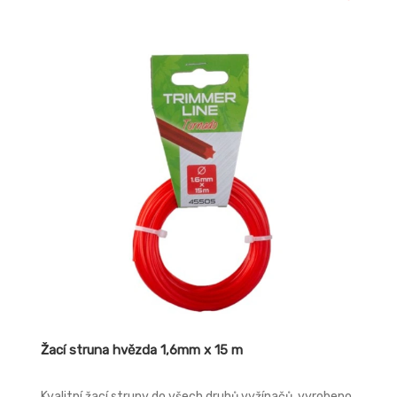
Žací struna hvězda 1,6mm x 15 m
Kvalitní žací struny do všech druhů vyžínačů, vyrobeno