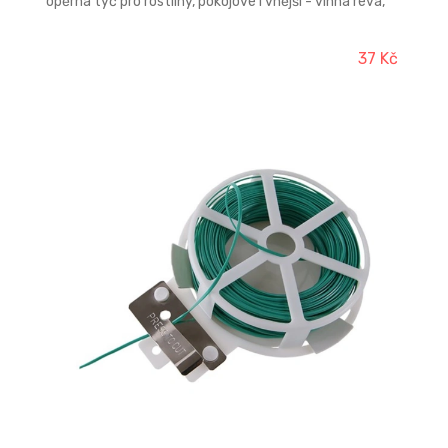
opěrná tyč pro rostliny, pokojové i vnější - vinná réva,
angrešty, růže…
37 Kč