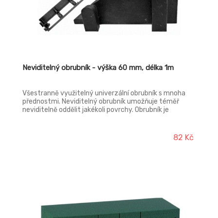
Neviditelný obrubník - výška 60 mm, délka 1m
Všestranně využitelný univerzální obrubník s mnoha
přednostmi. Neviditelný obrubník umožňuje téměř
neviditelně oddělit jakékoli povrchy. Obrubník je
konstruován tak, aby po instalaci nijak nenarušoval ráz
zahrady.
82 Kč