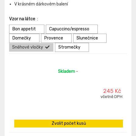
V krásném dárkovém balení
Vzor na látce
:
Bon appetit
Capuccino/espresso
Domečky
Provence
Slunečnice
Sněhové vločky
Stromečky
Skladem
-
245 Kč
včetně DPH
Zvolit počet kusů