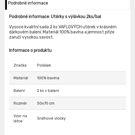
Podrobné informace
Podrobné informace: Utěrky s výšivkou 2ks/bal
Vysoce kvalitní sada 2 ks VAFLOVÝCH utěrek v krásném
dárkovém balení. Materiál 100% bavlna a jemnost příze
zaručí vysokou savost.
Informace o produktu
Značka
Polášek
Materiál
100% bavlna
Balení
2 ks v balení
Rozměr
50x70 cm
Vzor na
Sněhové vločky
látce