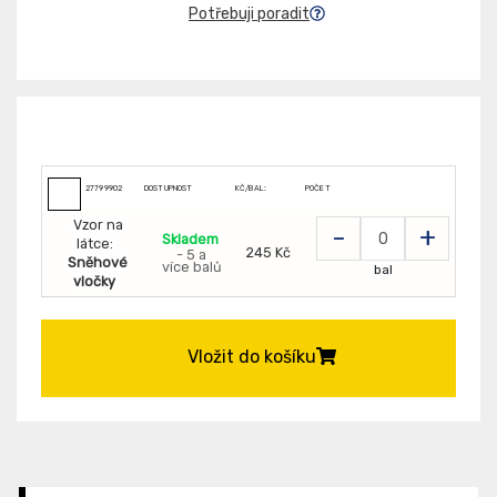
Potřebuji poradit
27799902
DOSTUPNOST
KČ/BAL:
POČET
Vzor na
-
+
Skladem
látce:
245 Kč
- 5 a
Sněhové
více balů
bal
vločky
Vložit do košíku