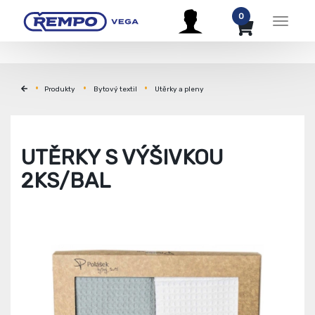
0
Menu
Produkty
Bytový textil
Utěrky a pleny
UTĚRKY S VÝŠIVKOU
2KS/BAL