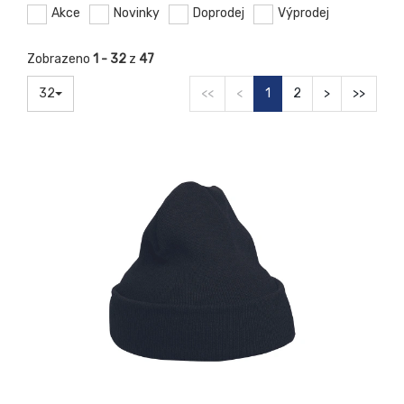
Akce
Novinky
Doprodej
Výprodej
Zobrazeno
1 - 32
z
47
32
<<
<
1
2
>
>>