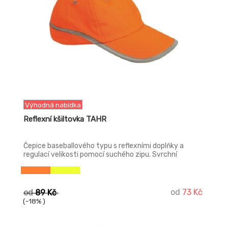
Výhodná nabídka
Reflexní kšiltovka TAHR
Čepice baseballového typu s reflexními doplňky a
regulací velikosti pomocí suchého zipu. Svrchní
materiál: 60 % bavlna , 40 % polyester
od
73 Kč
od
89 Kč
(-18% )