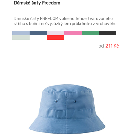
Dámské šaty Freedom
Dámské šaty FREEDOM volného, lehce tvarovaného
střihu s bočními švy, úzký lem průkrčníku z vrchového
materiálu s 5 % elastanu, zpevňující páska od ramene k
rameni, ohrnuté rukávy zachycené ve 4 bodech šitím.
od
211 Kč