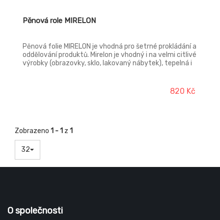
Pěnová role MIRELON
Pěnová folie MIRELON je vhodná pro šetrné prokládání a
oddělování produktů. Mirelon je vhodný i na velmi citlivé
výrobky (obrazovky, sklo, lakovaný nábytek), tepelná i
zvuková izolace. Použití i pro stavebnictví (utlumení
otřesů - podlahová izolace apod.).
820 Kč
Zobrazeno
1 - 1
z
1
32
O společnosti