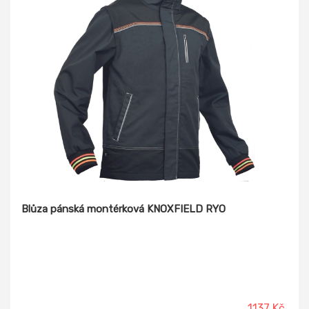
Blůza pánská montérková KNOXFIELD RYO
1137 Kč