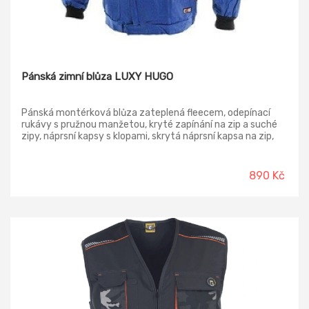
Pánská zimní blůza LUXY HUGO
Pánská montérková blůza zateplená fleecem, odepínací
rukávy s pružnou manžetou, kryté zapínání na zip a suché
zipy, náprsní kapsy s klopami, skrytá náprsní kapsa na zip,
jednoduché boční kapsy, spodní část na bocích do gumy,
reflexní doplňky.
890 Kč