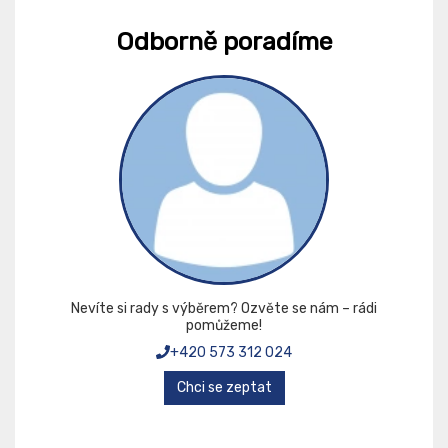
Odborně poradíme
Nevíte si rady s výběrem? Ozvěte se nám – rádi
pomůžeme!
+420 573 312 024
Chci se zeptat