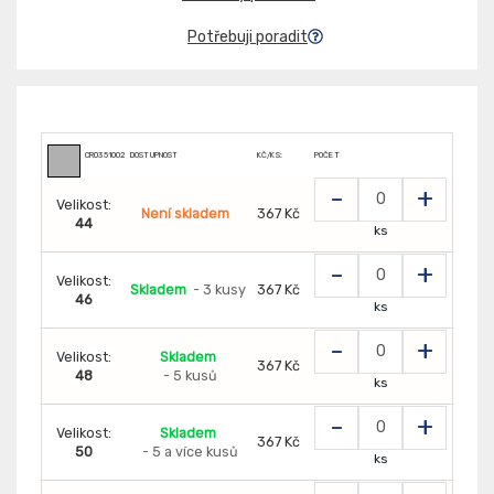
Potřebuji poradit
CR035100256100
DOSTUPNOST
KČ/KS:
POČET
-
+
Velikost:
Není skladem
367 Kč
44
ks
-
+
Velikost:
Skladem
- 3 kusy
367 Kč
46
ks
-
+
Velikost:
Skladem
367 Kč
48
- 5 kusů
ks
-
+
Velikost:
Skladem
367 Kč
50
- 5 a více kusů
ks