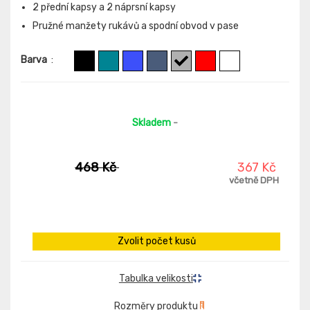
2 přední kapsy a 2 náprsní kapsy
Pružné manžety rukávů a spodní obvod v pase
Barva
:
Skladem
-
468 Kč
367 Kč
včetně DPH
Zvolit počet kusů
Tabulka velikosti
Rozměry produktu