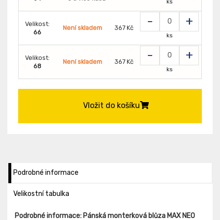
ks
-
+
Velikost:
Není skladem
367 Kč
66
ks
-
+
Velikost:
Není skladem
367 Kč
68
ks
Vložit do košíku
Podrobné informace
Velikostní tabulka
Podrobné informace: Pánská monterková blůza MAX NEO