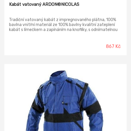
Kabát vatovaný ARDON®NICOLAS
Tradiční vatovaný kabát z impregnovaného plátna, 100%
bavlna vnitřní materiál ze 100% bavlny kvalitní zateplení
kabát s límečkem a zapínáním na knoflíky, s odnímatelnou
kapucí.
867 Kč