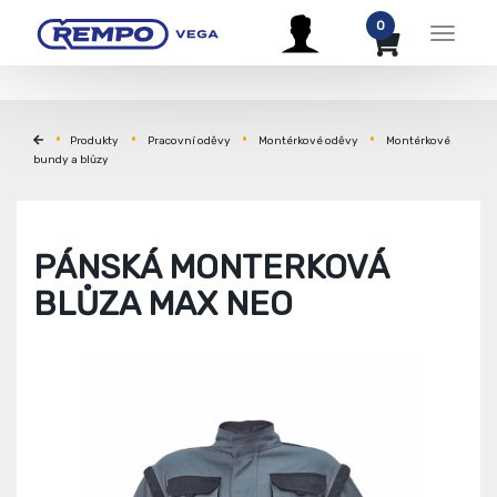
0
Menu
Produkty
Pracovní oděvy
Montérkové oděvy
Montérkové
bundy a blůzy
PÁNSKÁ MONTERKOVÁ
BLŮZA MAX NEO