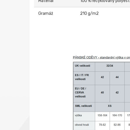
Materiál
100 % recyklovaný polyest
Gramáž
210 g/m2