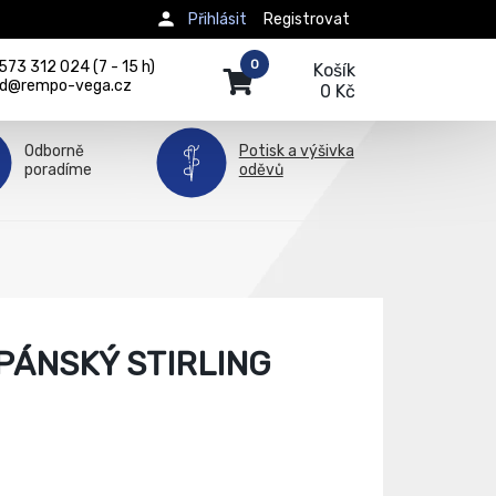
Přihlásit
Registrovat
0
73 312 024 (7 - 15 h)
Košík
d@rempo-vega.cz
0 Kč
Odborně
Potisk a výšivka
poradíme
oděvů
PÁNSKÝ STIRLING