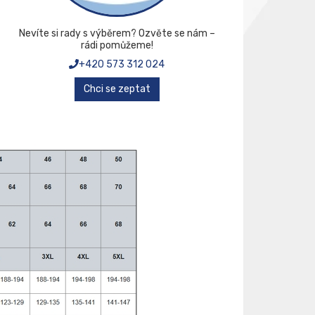
Nevíte si rady s výběrem? Ozvěte se nám –
rádi pomůžeme!
+420 573 312 024
Chci se zeptat