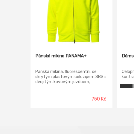
Pánská mikina PANAMA+
Dámsk
Pánská mikina, fluorescentní, se
Celopr
skrytým plastovým celozipem SBS s
kontra
dvojitým kovovým jezdcem,
graví
raglánové rukávy, dvě kapsy se
podšív
skrytým zipem, manžety a pas s
šňůrko
elastickým žebrováním, zesílené švy.
ozdobn
750 Kč
manže
2:2 s 
průkrč
kapsy 