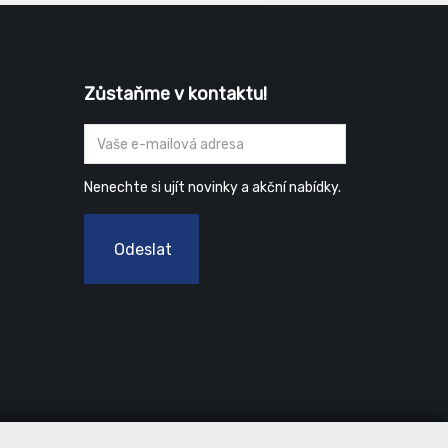
ny je
lu se
ání.
Zůstaňme v kontaktu!
Nenechte si ujít novinky a akční nabídky.
Odeslat