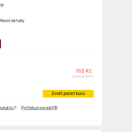
ip
flexní detaily
765 Kč
včetně DPH
Zvolit počet kusů
roduktu
Potřebuji poradit