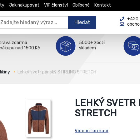
ty
Jak nakupovat
VIP členství
Oblíbené
Kontakt
+420 5
Hledat
obcho
prava zdarma
5000+ zboží
 nákupu nad 1500 Kč
skladem
ikiny
Lehký svetr pánský STIRLING STRETCH
LEHKÝ SVETR 
STRETCH
Více informací