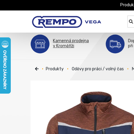
Produk
Kamenná prodejna
Do
v Kroměříži
při
Produkty
Oděvy pro práci / volný čas
M