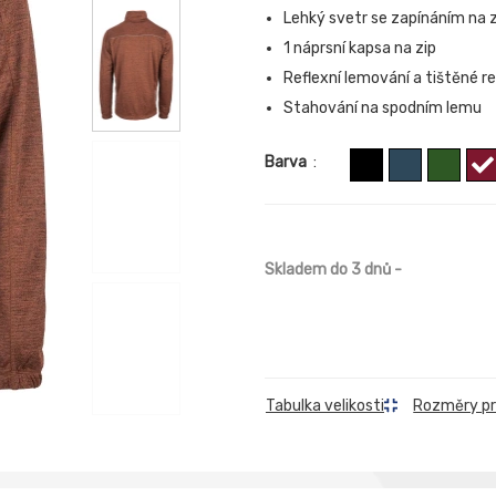
Lehký svetr se zapínáním na z
1 náprsní kapsa na zip
Reflexní lemování a tištěné re
Stahování na spodním lemu
Barva
:
Skladem do 3 dnů
-
Rozměry p
Tabulka velikosti