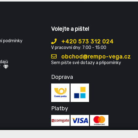
podmínkách. Vnitřní strana miki
z příjemného, měkkého materiá
speciální úpravou proti žmolkov
Volejte a pište!
í podmínky
+420 573 312 024
V pracovní dny: 7:00 - 15:00
obchod@rempo-vega.cz
dajů
Sem pište své dotazy a připomínky
í
Doprava
Platby