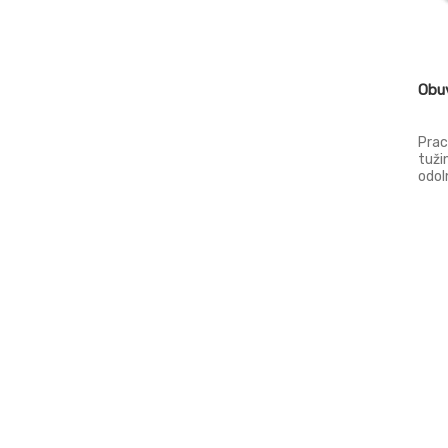
Obu
Prac
tuži
odol
tuži
prop
Pode
Podš
EN I