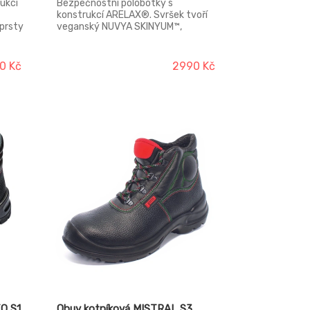
ukcí
Bezpečnostní polobotky s
konstrukcí ARELAX®. Svršek tvoří
 prsty
veganský NUVYA SKINYUM™,
podšívka AEROLYUM™ a stélka
SOFTYUM™ 3D. Obuv je vybavena
kompozitní tužinkou LIBERYUM™ a
0 Kč
2990 Kč
planžetou FLEXYUM™. Podešev
LYFTOR™ PU.2D využívá technologii
LEVITARYUM™.
O S1
Obuv kotníková MISTRAL S3