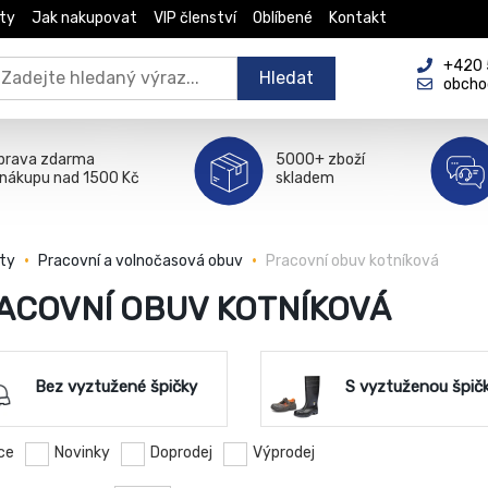
ty
Jak nakupovat
VIP členství
Oblíbené
Kontakt
+420 5
Hledat
obcho
prava zdarma
5000+ zboží
 nákupu nad 1500 Kč
skladem
ty
Pracovní a volnočasová obuv
Pracovní obuv kotníková
ACOVNÍ OBUV KOTNÍKOVÁ
Bez vyztužené špičky
S vyztuženou špič
ce
Novinky
Doprodej
Výprodej