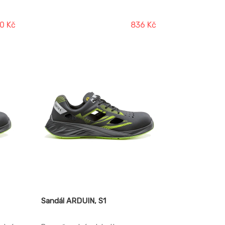
1,4 - 1,6 mm broušené kůže
kombinované s 1,6 - 1,8 mm hladkou
štípenkou s PU filmem, polstrovaný
0 Kč
836 Kč
textilní límec, prodyšná a oděru
odolná mesh podšívka, vyjímatelná,
uzová
pohodlná a anatomická vložka z
polyesteru, podešev: PU-PU,
protiskluzová, antistatická,
olejivzdorná, odolná proti propichu.
Sandál ARDUIN, S1