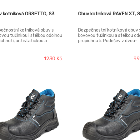
v kotníková ORSETTO, S3
Obuv kotníková RAVEN XT, 
ečnostní kotníková obuv s
Bezpečnostní kotníková obuv 
ovou tužinkou i stélkou odolnou
kovovou tužinkou a stélkou od
íchnutí, antistatickou a
propíchnutí. Podešev z dvou-
iskluzovou PU/PU podrážkou
hustotního PU s masivní ochr
stentní kyselinám a olejům,
proti okopu. SRC podešev odol
rpcí energie v patě,
olejům. Svršek z voděodolné k
1230 Kč
99
odolným svrškem z prodyšné
Materiál tužinky: ocel Materiál
 a reflexními komponenty pro
stélky proti propichu: ocel Svrš
ení viditelnosti. Materiál
štípaná kůže Podešev:
nky: ocel Materiál stélky proti
dvouhustotní polyuretan Podš
ichu: ocel Svršek: kůže
polyester mesh Norma: EN ISO
šev: dvouhustotní polyuretan
20345 (S3 SRC)
ívka: polyester mesh Norma:
SO 20345 (S3 SRC)