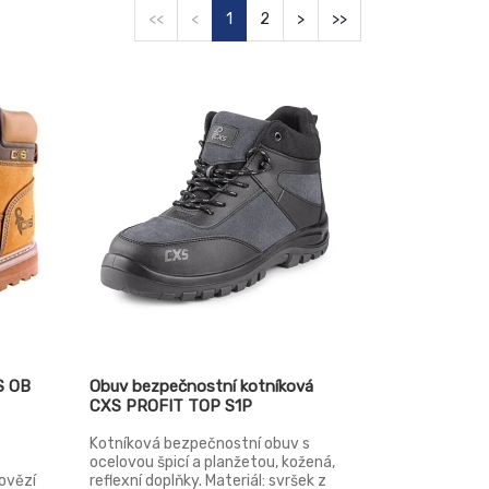
<<
<
1
2
>
>>
S OB
Obuv bezpečnostní kotníková
CXS PROFIT TOP S1P
Kotníková bezpečnostní obuv s
ocelovou špicí a planžetou, kožená,
hovězí
reflexní doplňky. Materiál: svršek z