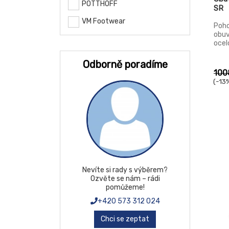
POTTHOFF
SR
VM Footwear
Poho
obuv
ocel
cert
2034
Odborně poradíme
S1P.
100
stél
(-13%
pode
paty
brou
text
nená
pros
logi
závo
Nevíte si rady s výběrem?
Ozvěte se nám – rádi
pomůžeme!
+420 573 312 024
Chci se zeptat