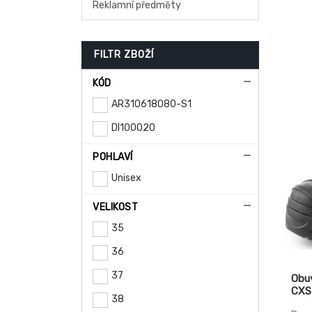
Reklamní předměty
špic
hrub
Podš
brou
anti
FILTR ZBOŽÍ
prot
kont
KÓD
Prov
Norm
AR310618080-S1
HRO 
ISO 
DI100020
POHLAVÍ
Unisex
VELIKOST
35
36
37
Obu
CXS
38