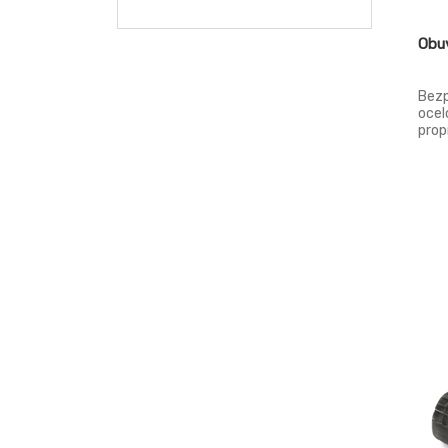
Obu
Bezp
ocel
prop
prot
rezi
abso
vodě
kůže
zvýš
tuži
prop
Pode
Podš
EN I