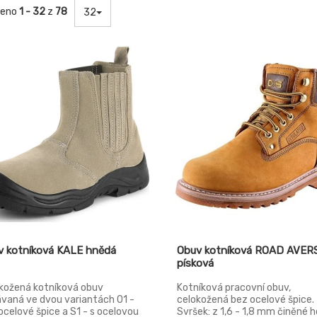
zeno
1 - 32
z
78
32
v kotníková KALE hnědá
Obuv kotníková ROAD AVER
písková
kožená kotníková obuv
Kotníková pracovní obuv,
vaná ve dvou variantách O1 -
celokožená bez ocelové špice.
ocelové špice a S1 - s ocelovou
Svršek: z 1,6 - 1,8 mm činěné 