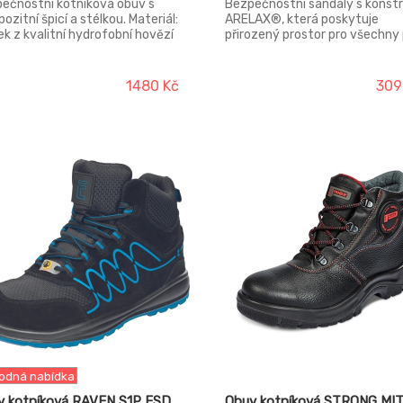
ečnostní kotníková obuv s
Bezpečnostní sandály s konstr
ozitní špicí a stélkou. Materiál:
ARELAX®, která poskytuje
ek z kvalitní hydrofobní hovězí
přirozený prostor pro všechny
 Crazy horse o tloušťce 1,8 - 2,0
a svobodu pohybu.
pull up efekt vyznačující se
ou odstínu kůže vlivem
1480 Kč
309
hodobého užívání, vnější
stní TPR ochrana okopu,
ilní prodyšná podšívka,
šev: PU/guma, protiskluzová,
statická, olejivzdorná, odolná
i propichu a kontaktnímu teplu
00 °C.
odná nabídka
v kotníková RAVEN S1P ESD
Obuv kotníková STRONG MIT