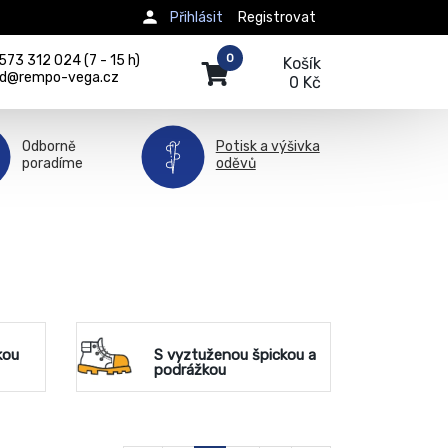
Přihlásit
Registrovat
0
73 312 024 (7 - 15 h)
Košík
d@rempo-vega.cz
0 Kč
Odborně
Potisk a výšivka
poradíme
oděvů
kou
S vyztuženou špickou a
podrážkou