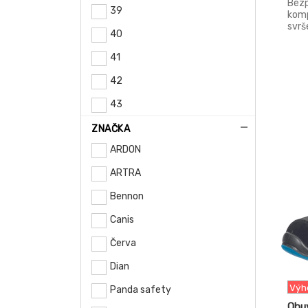
Bezp
39
komp
svrš
40
kůže
mm, 
41
změn
dlou
42
robu
text
43
pode
-13%
anti
44
ZNAČKA
prot
do 3
ARDON
45
ARTRA
46
Bennon
47
Canis
48
Červa
49
Dian
50
Výh
Panda safety
Obu