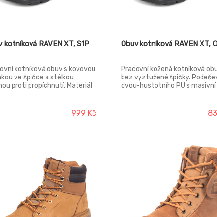
v kotníková RAVEN XT, S1P
Obuv kotníková RAVEN XT, O
ovní kotníková obuv s kovovou
Pracovní kožená kotníková ob
nkou ve špičce a stélkou
bez vyztužené špičky. Podeše
nou proti propíchnutí. Materiál
dvou-hustotního PU s masivní
nky: ocel Materiál stélky proti
ochranou proti okopu. Svršek:
ichu: ocel Svršek: štípaná kůže
štípaná kůže Podešev:
šev: dvouhustotní polyuretan
dvouhustotní polyuretan Podš
999 Kč
83
ívka: polyester mesh Norma:
polyester mesh Norma: EN ISO
SO 20345 (S1 P SRC)
20347 (O1 FO SRC)