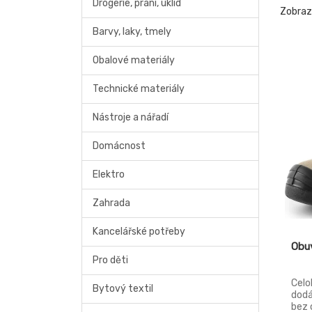
Drogerie, praní, úklid
Zobra
Barvy, laky, tmely
Obalové materiály
Technické materiály
Nástroje a nářadí
Domácnost
Elektro
Zahrada
Kancelářské potřeby
Obu
Pro děti
Celo
Bytový textil
dodá
bez 