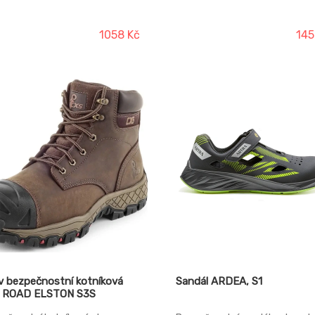
í. Svršek: z kvalitní 2 - 2,2 mm
Crazy horse kůže, unikátní
é hovězí broušené kůže
konstrukce Goodyear welted
ívka: 1,2 - 1,4 mm hovězí
(prošitá podešev) Podšívka:
1058 Kč
145
šená kůže Podešev: PU-guma,
prodyšná oděru odolná
statická, olejivzdorná,
polyesterová textilie Podešev:
iskluzová, odolná vůči
gumová, olejivzdorná, protiskl
aktnímu teplu do 300 °C.
edení: - O1 - bez ocelové špice
a: ISO 20347:2012 O1 FO SRA
- S1 - s ocelovou špice Norma:
20345:2011 S1 SRA HRO
v bezpečnostní kotníková
Sandál ARDEA, S1
 ROAD ELSTON S3S