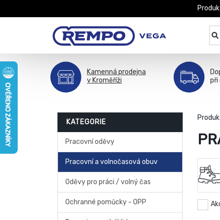
Produk
Kamenná prodejna
Do
v Kroměříži
při
Produk
KATEGORIE
PR
Pracovní oděvy
Pracovní a volnočasová obuv
Oděvy pro práci / volný čas
Ochranné pomůcky - OPP
Ak