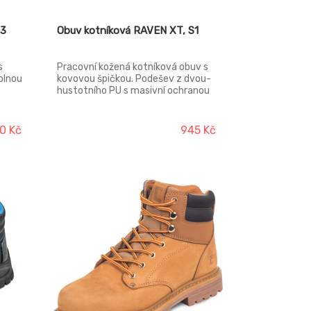
S3
Obuv kotníková RAVEN XT, S1
s
Pracovní kožená kotníková obuv s
olnou
kovovou špičkou. Podešev z dvou-
hustotního PU s masivní ochranou
anou
proti okopu. Materiál tužinky: ocel
ná
Svršek: štípaná kůže Podešev:
ůže.
dvouhustotní polyuretan Podšívka:
0 Kč
945 Kč
polyester mesh Norma: EN ISO
ek:
20345 (S1 SRC)
ívka: