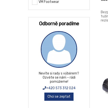
VM Footwear
Bezp
tuži
rezi
Odborně poradíme
v pa
uklo
Mate
Štíp
dvou
poly
2034
Nevíte si rady s výběrem?
Ozvěte se nám – rádi
pomůžeme!
+420 573 312 024
Chci se zeptat