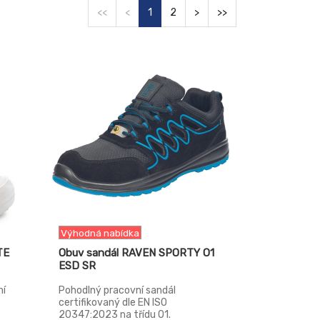
<<
<
1
2
>
>>
-13%
Výhodná nabídka
TE
Obuv sandál RAVEN SPORTY O1
ESD SR
ní
Pohodlný pracovní sandál
certifikovaný dle EN ISO
20347:2023 na třídu O1.