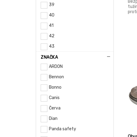
Bezp
39
tuži
prot
40
poh
ener
41
prod
ocel
42
Pode
Podš
43
EN I
44
ZNAČKA
ARDON
45
Bennon
46
Bonno
47
Canis
48
Červa
49
Dian
50
Panda safety
Obu