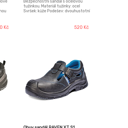
lové
Bezpečnostní sandál s ocelovou
tužinkou. Materiál tužinky: ocel
lnou
Svršek: kůže Podešev: dvouhustotní
polyuretan Podšívka: polyester
mesh Norma: EN ISO 20345 (S1
kůže
SRC)
0 Kč
520 Kč
etan
ma:
Obuv sandál RAVEN XT S1