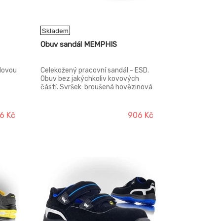
Skladem
Obuv sandál MEMPHIS
elovou
Celekožený pracovní sandál - ESD.
Obuv bez jakýchkoliv kovových
částí. Svršek: broušená hovězinová
useň, VELUR v tloušťce 1,6 - 1,8 mm
Podšívka: aminovaná prodyšná
textilie MESH Vkládací stélka: Hl-
6 Kč
906 Kč
POLY - anatomicky tvarovaná, z
lehčené polyuretanové pěny,
potažená textilií MESH, antistatická
Podešev: PU/PU - olejivzdorná,
antistatická, protiskluzová,
dvousložkový nástřik