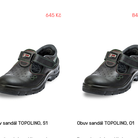
ek z 2mm mikrovlákna, měkká,
dlná stélka z vepřové kůže,
šev: jednohustotná PU,
645 Kč
84
statická, protiskluzová.
v sandál TOPOLINO, S1
Obuv sandál TOPOLINO, O1