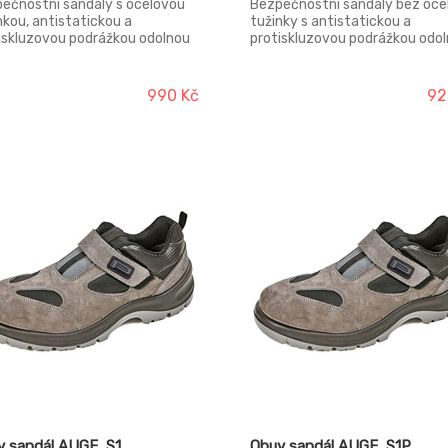
ečnostní sandály s ocelovou
Bezpečnostní sandály bez oce
nkou, antistatickou a
tužinky s antistatickou a
iskluzovou podrážkou odolnou
protiskluzovou podrážkou odo
onným hmotám, absorpcí
pohonným hmotám, absorpcí
gie v patě a svrškem z
energie v patě a svrškem z
yšné kůže. Materiál tužinky:
prodyšné kůže. Svršek: lícová 
990 Kč
92
 Svršek: kůže Crazy horse
Podešev: dvouhustotní polyur
šev: dvouhustotní polyuretan
Podšívka: polyester mesh Nor
ívka: polyester mesh Norma:
EN ISO 20347 (O1 SRC)
SO 20345 (S1 SRC)
v sandál AUGE, S1
Obuv sandál AUGE, S1P