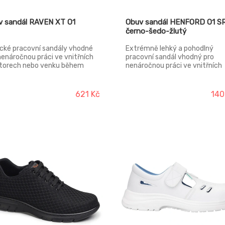
v sandál RAVEN XT O1
Obuv sandál HENFORD O1 S
černo-šedo-žlutý
ické pracovní sandály vhodné
Extrémně lehký a pohodlný
nenáročnou práci ve vnitřních
pracovní sandál vhodný pro
torech nebo venku během
nenáročnou práci ve vnitřních
ího období. Svršek: štípaná kůže
prostorech nebo venku během
šev: dvouhustotní polyuretan
letního období. Svršek: polyest
ívka: polyester mesh Norma:
mesh Podešev: guma Podšívka
621 Kč
140
SO 20347 (O1 FO SRC)
polyester mesh Norma: EN ISO
20347 (O1 FO SRC)