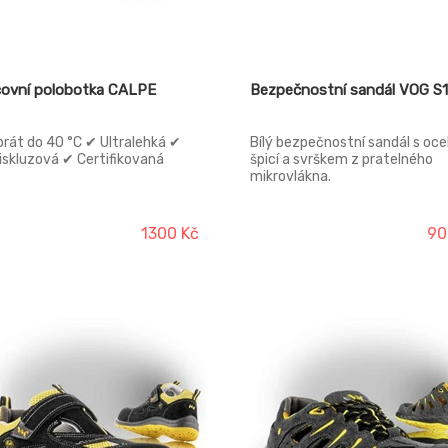
covní polobotka CALPE
Bezpečnostní sandál VOG S1
prát do 40 °C ✔ Ultralehká ✔
Bílý bezpečnostní sandál s oc
iskluzová ✔ Certifikovaná
špicí a svrškem z pratelného
mikrovlákna.
1300 Kč
90