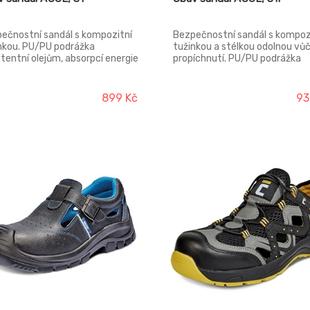
ečnostní sandál s kompozitní
Bezpečnostní sandál s kompoz
nkou. PU/PU podrážka
tužinkou a stélkou odolnou vůč
stentní olejům, absorpcí energie
propíchnutí. PU/PU podrážka
tě, vysoká odolnost vůči
rezistentní olejům, absorpcí e
uznutí. Svršek z broušené kůže.
v patě, vysoká odolnost vůči
riál tužinky: kompozit Svršek:
uklouznutí. Svršek z broušené
899 Kč
93
aná broušená kůže Podešev:
s reflexním pruhem. Materiál
hustotní polyuretan Podšívka:
tužinky: kompozit Materiál sté
ester mesh Norma: EN ISO
proti propichu: kompozit Svrše
5 (S1 SRC)
Štípaná broušená kůže Podeše
dvouhustotní polyuretan Podš
polyester mesh Norma: EN ISO
20345 (S1 P SRC)