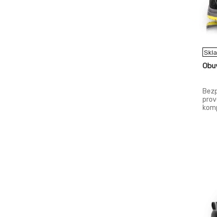
Skl
Obu
Bezp
prov
komp
vlas