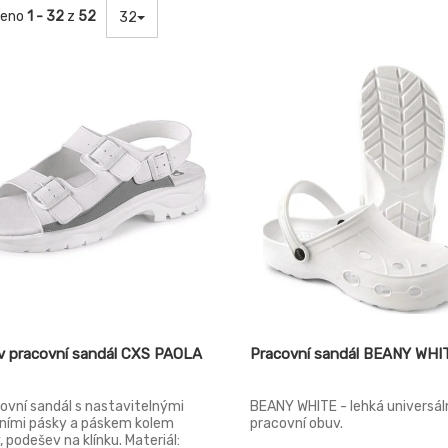
zeno
1 - 32
z
52
32
v pracovní sandál CXS PAOLA
Pracovní sandál BEANY WHI
ovní sandál s nastavitelnými
BEANY WHITE - lehká universál
ními pásky a páskem kolem
pracovní obuv.
, podešev na klínku. Materiál: