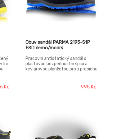
Obuv sandál PARMA 2195-S1P
ESD černo/modrý
žený
Pracovní antistatický sandál s
itní
plastovou bezpečnostní špicí a
ou –
kevlarovou planžetou proti propichu
vršek:
se zapínáním na suchý zip. Svršek:
LUR v
Broušená hovězinová useň VELUR v
tloušťce 1,6 – 1,8 mm Podešev:
6 Kč
995 Kč
 MESH
PU/PU – olejivzdorná, antistatická,
,
protiskluzová s dvousložkovým
nástřikem Podšívka: Laminovaná
I-
prodyšná textilie MESH
 s
atická