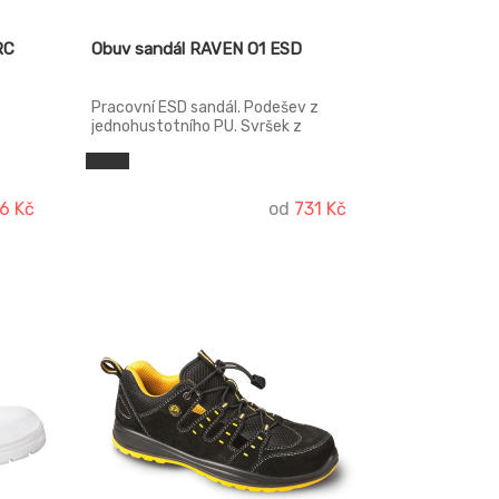
RC
Obuv sandál RAVEN O1 ESD
Pracovní ESD sandál. Podešev z
jednohustotního PU. Svršek z
inovativního mikrovlákna, které
zajišťuje uživateli perfektní
er
prodyšnost. Svršek: mikrovlákno
:
Podešev: jednohustotní polyuretan
6 Kč
od
731 Kč
Podšívka: polyester mesh Norma:
EN ISO 20347 (O1 FO SRC); EN
61340-5-1