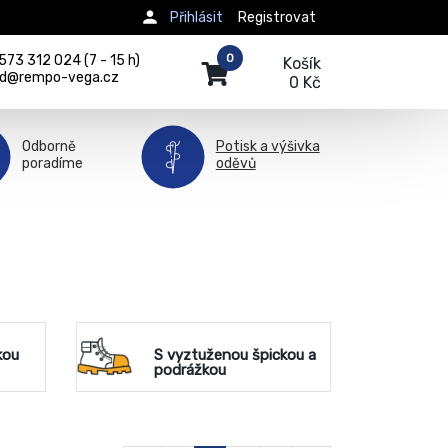
Přihlásit
Registrovat
0
73 312 024 (7 - 15 h)
Košík
d@rempo-vega.cz
0 Kč
Odborně
Potisk a výšivka
poradíme
oděvů
kou
S vyztuženou špickou a
podrážkou