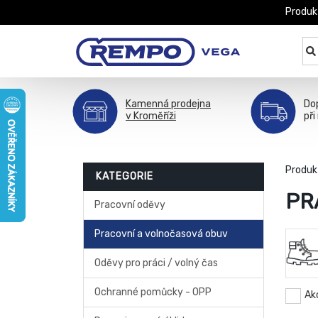
Produk
Kamenná prodejna
Do
v Kroměříži
při
Produk
KATEGORIE
PR
Pracovní oděvy
Pracovní a volnočasová obuv
Oděvy pro práci / volný čas
Ochranné pomůcky - OPP
Ak