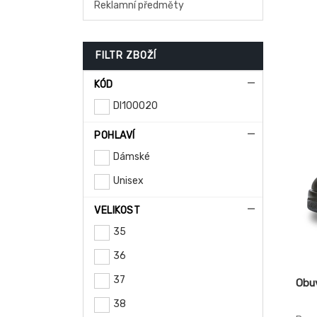
Reklamní předměty
svrš
poho
pode
anti
FILTR ZBOŽÍ
KÓD
DI100020
POHLAVÍ
Dámské
Unisex
VELIKOST
35
36
37
Obu
38