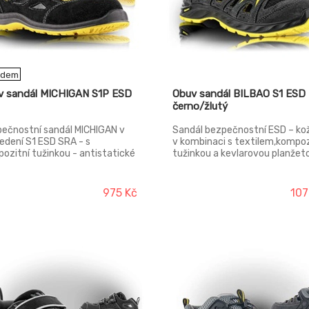
adem
v sandál MICHIGAN S1P ESD
Obuv sandál BILBAO S1 ESD
černo/žlutý
ečnostní sandál MICHIGAN v
Sandál bezpečnostní ESD – ko
edení S1 ESD SRA - s
v kombinaci s textilem,kompoz
ozitní tužinkou - antistatické
tužinkou a kevlarovou planžet
tnosti ESD, NON METALIC.
antistatické vlastnosti ESD. S
broušená hovězinová useň VE
tloušťce 1,7 – 1,9 mm Podšívka:
975 Kč
107
laminovaná prodyšná textilie
Podešev: PU/PU – olejivzdorná
antistatická, protiskluzová,
dvousložkový nástřik Stélka: H
POLY – anatomicky tvarovaná
lehčené polyuretanové pěny
potažená textilií MESH, antist