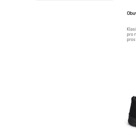
Obu
Klas
pro 
pros
letn
Pode
Podš
EN I