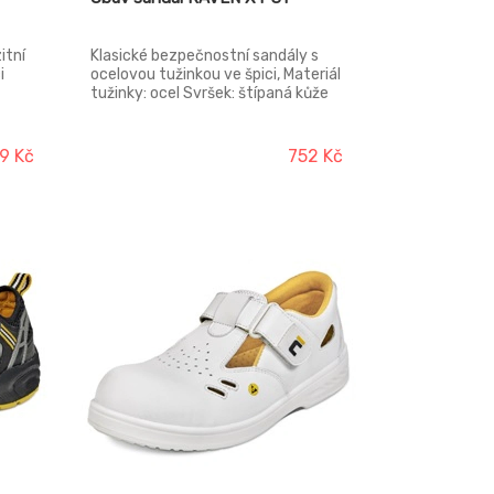
itní
Klasické bezpečnostní sandály s
i
ocelovou tužinkou ve špici, Materiál
tužinky: ocel Svršek: štípaná kůže
nergie
Podešev: dvouhustotní polyuretan
Podšívka: polyester mesh Norma:
 kůže
EN ISO 20345 (S1 SRC)
9 Kč
752 Kč
lky
k:
v:
ívka: