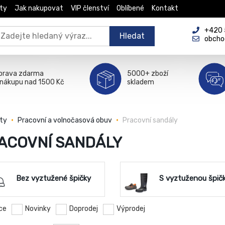
ty
Jak nakupovat
VIP členství
Oblíbené
Kontakt
+420 5
Hledat
obcho
prava zdarma
5000+ zboží
 nákupu nad 1500 Kč
skladem
ty
Pracovní a volnočasová obuv
Pracovní sandály
ACOVNÍ SANDÁLY
Bez vyztužené špičky
S vyztuženou špič
ce
Novinky
Doprodej
Výprodej