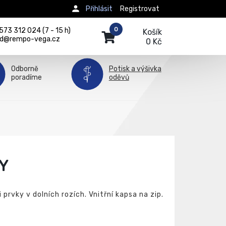
Přihlásit
Registrovat
0
73 312 024 (7 - 15 h)
Košík
d@rempo-vega.cz
0 Kč
Odborně
Potisk a výšivka
poradíme
oděvů
Y
prvky v dolních rozích. Vnitřní kapsa na zip.