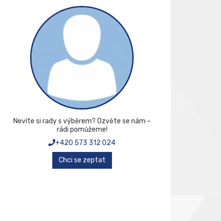
Nevíte si rady s výběrem? Ozvěte se nám –
rádi pomůžeme!
+420 573 312 024
Chci se zeptat