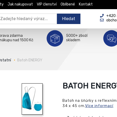
ty
Jak nakupovat
VIP členství
Oblíbené
Kontakt
+420 5
Hledat
obcho
prava zdarma
5000+ zboží
 nákupu nad 1500 Kč
skladem
Ostatní
Batoh ENERGY
BATOH ENERG
Batoh na šňůrky s reflexními 
34 x 45 cm.
Více informací