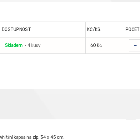
DOSTUPNOST
KČ/KS:
POČET
-
Skladem
- 4 kusy
60 Kč
Vnitřní kapsa na zip. 34 x 45 cm.