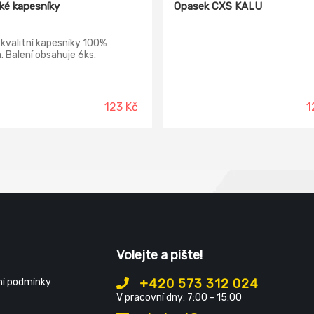
é kapesníky
Opasek CXS KALU
kvalitní kapesníky 100%
. Balení obsahuje 6ks.
123 Kč
1
Volejte a pište!
í podmínky
+420 573 312 024
V pracovní dny: 7:00 - 15:00