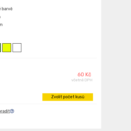
é barvě
h
cm
60 Kč
včetně DPH
Zvolit počet kusů
oradit