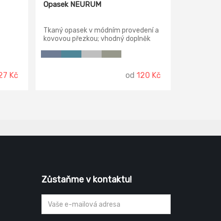
Opasek NEURUM
Tkaný opasek v módním provedení a
kovovou přezkou; vhodný doplněk
kolekce NEURUM.
27 Kč
od
120 Kč
Zůstaňme v kontaktu!