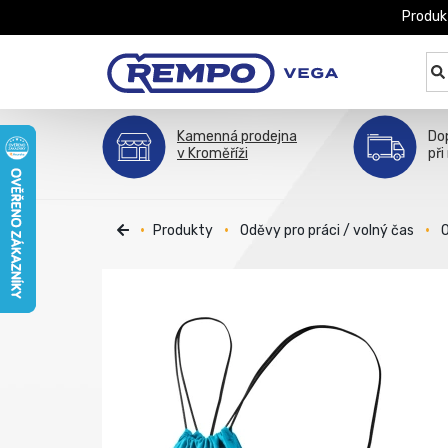
Produk
Kamenná prodejna
Do
v Kroměříži
při
Produkty
Oděvy pro práci / volný čas