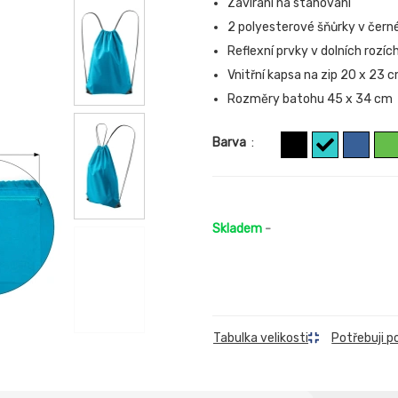
Zavírání na stahování
2 polyesterové šňůrky v čern
Reflexní prvky v dolních rozíc
Vnitřní kapsa na zip 20 x 23 
Rozměry batohu 45 x 34 cm
Barva
:
Skladem
-
Tabulka velikosti
Potřebuji p