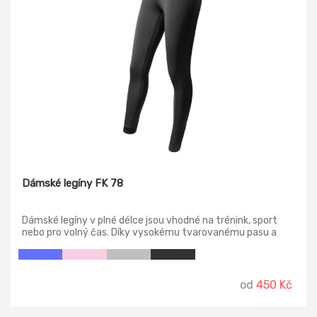
Dámské legíny FK 78
Dámské legíny v plné délce jsou vhodné na trénink, sport
nebo pro volný čas. Díky vysokému tvarovanému pasu a
plochým švům perfektně sedí a jsou pohodlné. Spodní okraj
nohavic má široký lem, který zajistí pohodlí při pohybu. Na
přední straně uvnitř je malá kapsička na klíče nebo jiné
drobnosti.
od
450 Kč