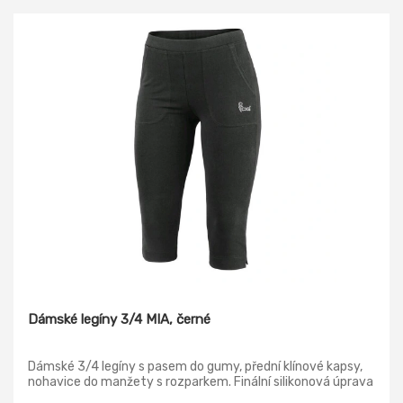
Dámské legíny 3/4 MIA, černé
Dámské 3/4 legíny s pasem do gumy, přední klínové kapsy,
nohavice do manžety s rozparkem. Finální silikonová úprava
materiálu, která zajišťuje vyšší měkkost, rozměrovou