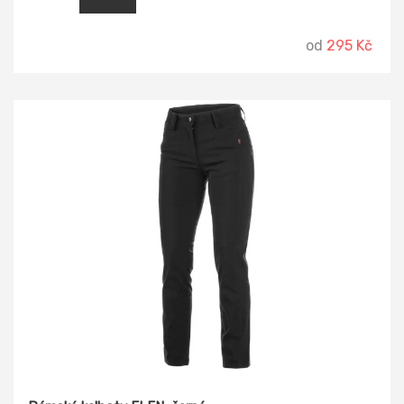
stálost a omezuje žmolkovatění. Použití v práci i pro volný
čas. Vhodné pro potisk a výšivku.
od
295 Kč