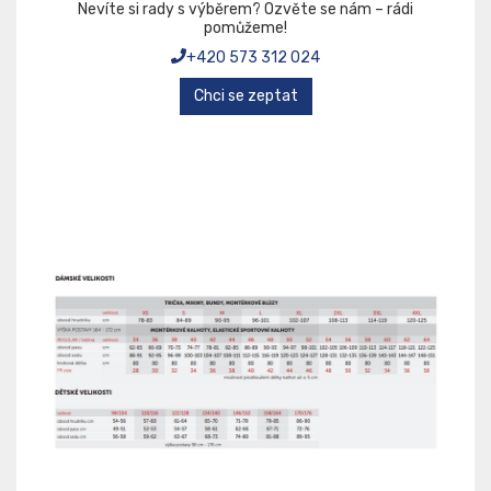
Nevíte si rady s výběrem? Ozvěte se nám – rádi
pomůžeme!
+420 573 312 024
Chci se zeptat