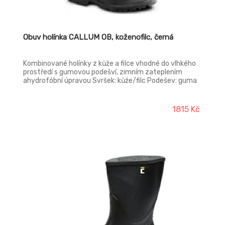
Obuv holínka CALLUM OB, koženofilc, černá
Kombinované holínky z kůže a filce vhodné do vlhkého
prostředí s gumovou podešví, zimním zateplením
ahydrofóbní úpravou Svršek: kůže/filc Podešev: guma
Norma: EN 20347
1815 Kč