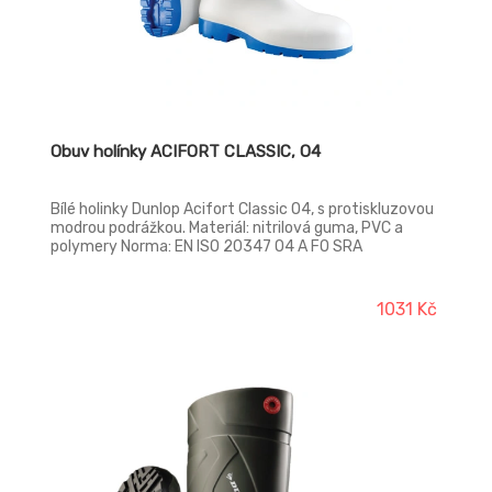
Obuv holínky ACIFORT CLASSIC, O4
Bílé holinky Dunlop Acifort Classic O4, s protiskluzovou
modrou podrážkou. Materiál: nitrilová guma, PVC a
polymery Norma: EN ISO 20347 O4 A FO SRA
1031 Kč