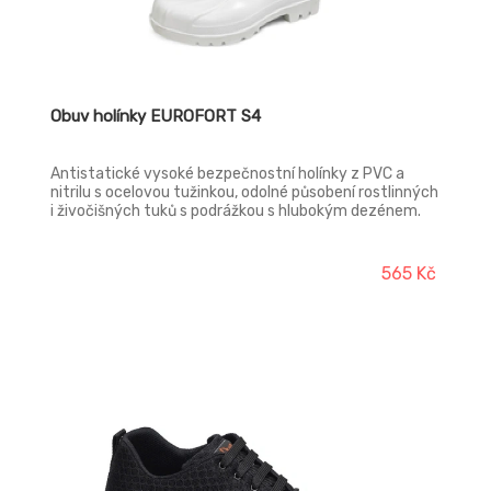
Obuv holínky EUROFORT S4
Antistatické vysoké bezpečnostní holínky z PVC a
nitrilu s ocelovou tužinkou, odolné působení rostlinných
i živočišných tuků s podrážkou s hlubokým dezénem.
Flexibilní až do teploty -20°C. Materiál tužinky: ocel
Svršek: PVC Podešev: PVC Podšívka: textil Norma: EN
ISO 20345 (S4 SRC)
565 Kč