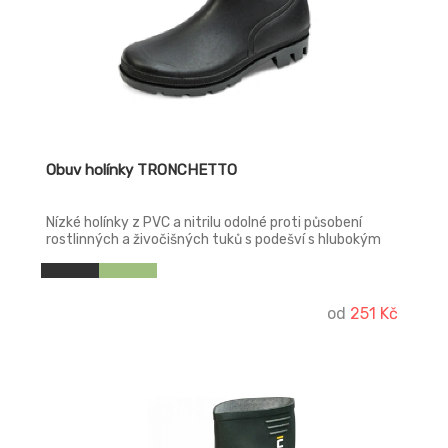
Obuv holínky TRONCHETTO
Nízké holínky z PVC a nitrilu odolné proti působení
rostlinných a živočišných tuků s podešví s hlubokým
dezénem. Výška: 28 cm. Svršek: PVC Podešev: PVC
Podšívka: textil Norma: EN ISO 20347 (OB SRA)
od
251 Kč