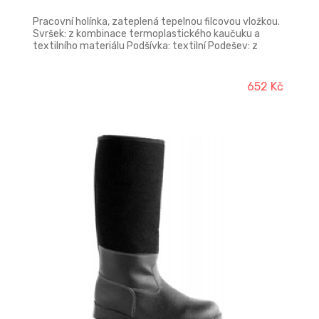
Pracovní holínka, zateplená tepelnou filcovou vložkou.
Svršek: z kombinace termoplastického kaučuku a
textilního materiálu Podšívka: textilní Podešev: z
termoplastického kaučuku, protiskluzová Norma: EN
ISO 20347:2012 OB SRA E
652 Kč