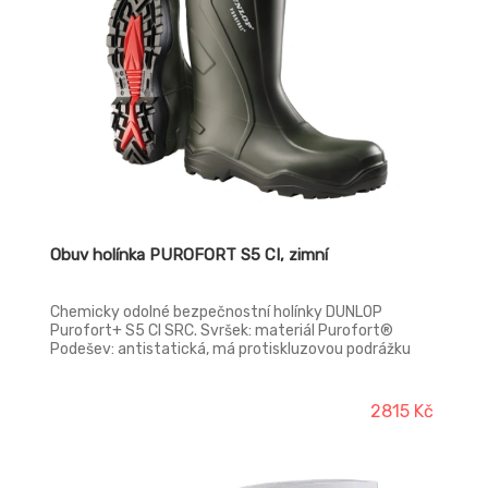
Obuv holínka PUROFORT S5 CI, zimní
Chemicky odolné bezpečnostní holínky DUNLOP
Purofort+ S5 CI SRC. Svršek: materiál Purofort®
Podešev: antistatická, má protiskluzovou podrážku
Stélka: Dunlop Premium Bezpečnostní špice: ocelová
Planžeta proti propíchnutí: ocelová Norma: EN ISO
20345:2011 S5 CI SRC
2815 Kč