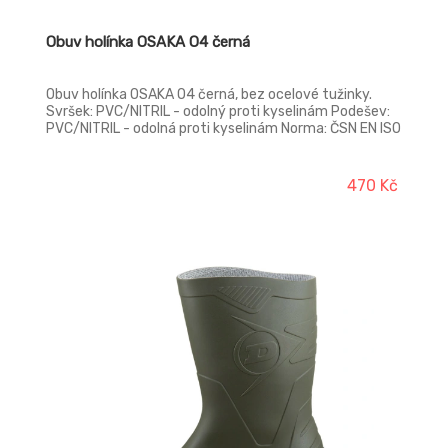
Obuv holínka OSAKA O4 černá
Obuv holínka OSAKA O4 černá, bez ocelové tužinky.
Svršek: PVC/NITRIL - odolný proti kyselinám Podešev:
PVC/NITRIL - odolná proti kyselinám Norma: ČSN EN ISO
20347:2012 Provedení: O4 SRA - bez ocelové tužinky a
planžety
470 Kč