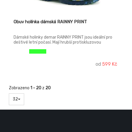
Obuv holínka dámská RAINNY PRINT
Dámské holinky demar RAINNY PRINT jsou ideální pro
deštivé letní počasí. Mají hrubší protiskluzovou
podrážku zajišťující bezpečnost chůze. Holinka je velice
pohodlná a lehká. Materiál je vysoce kvalitní a odolné
PVC podšité příjemnou textilií. Boty mají certifikát -
označení CE.
od
599 Kč
Zobrazeno
1 - 20
z
20
32