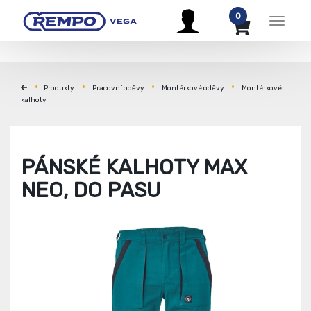
0
Menu
Produkty
Pracovní oděvy
Montérkové oděvy
Montérkové
kalhoty
PÁNSKÉ KALHOTY MAX
NEO, DO PASU