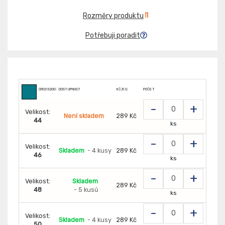
Rozměry produktu
Potřebuji poradit
CR035200731000
DOSTUPNOST
KČ/KS:
POČET
-
+
Velikost:
Není skladem
289 Kč
44
ks
-
+
Velikost:
Skladem
- 4 kusy
289 Kč
46
ks
-
+
Velikost:
Skladem
289 Kč
48
- 5 kusů
ks
-
+
Velikost:
Skladem
- 4 kusy
289 Kč
50