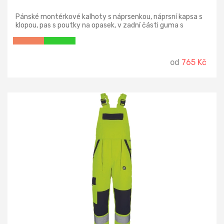
Pánské montérkové kalhoty s náprsenkou, náprsní kapsa s
klopou, pas s poutky na opasek, v zadní části guma s
knoflíkem pro přizpůsobení velikosti, přední klínové kapsy,
multifunkční kapsy na obou stranách, kolena zesílena
materiálem 600D polyester s možností vložení kolenních
výztuh, dvě zadní kapsy s klopami, spodní část nohavic
od
765 Kč
vyztužena materiálem 600D polyester, šle s gumou vzadu,
reflexní doplňky.