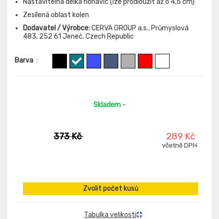
Nastavitelná délka nohavic (lze prodloužit až o 4,5 cm)
Zesílená oblast kolen
Dodavatel / Výrobce:
CERVA GROUP a.s., Průmyslová
483, 252 61 Jeneč, Czech Republic
Barva
:
Skladem
-
373 Kč
289 Kč
včetně DPH
Zvolit počet kusů
Tabulka velikosti