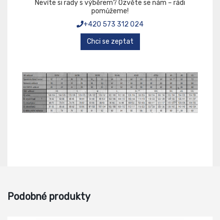
Nevíte si rady s výběrem? Ozvěte se nám – rádi
pomůžeme!
+420 573 312 024
Chci se zeptat
Podobné produkty