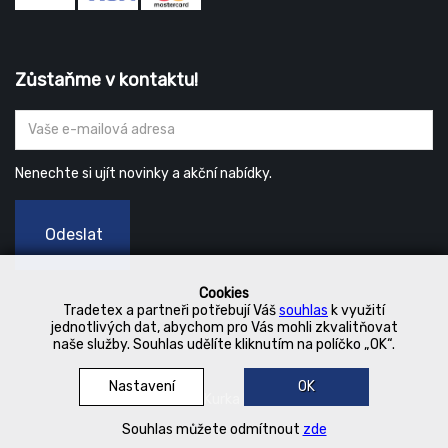
Zůstaňme v kontaktu!
Nenechte si ujít novinky a akční nabídky.
Odeslat
Cookies
Tradetex a partneři potřebují Váš
souhlas
k využití
jednotlivých dat, abychom pro Vás mohli zkvalitňovat
naše služby. Souhlas udělíte kliknutím na políčko „OK“.
Nastavení
OK
© 2019 Kurka Koncern
Souhlas můžete odmítnout
zde