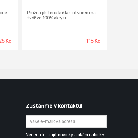
pice
Pružná pletená kukla s otvorem na
tvář ze 100% akrylu.
25 Kč
118 Kč
Zůstaňme v kontaktu!
Nenechte si ujít novinky a akční nabídky.