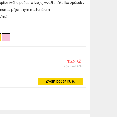
příznivého počasí a lze jej využít několika způsoby
gnem a příjemným materiálem
 g/m2
153 Kč
včetně DPH
Zvolit počet kusů