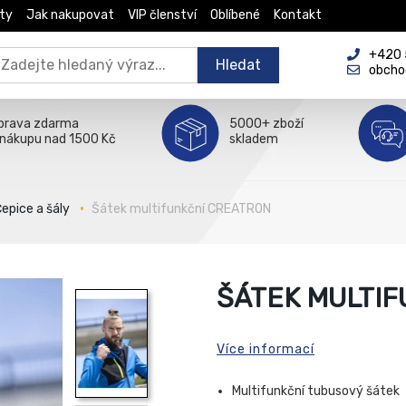
ty
Jak nakupovat
VIP členství
Oblíbené
Kontakt
+420 5
Hledat
obcho
prava zdarma
5000+ zboží
 nákupu nad 1500 Kč
skladem
epice a šály
Šátek multifunkční CREATRON
ŠÁTEK MULTI
Více informací
Multifunkční tubusový šátek