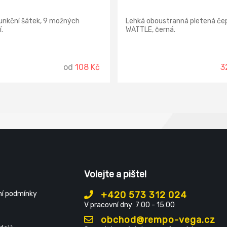
unkční šátek, 9 možných
Lehká oboustranná pletená če
.
WATTLE, černá.
od
108 Kč
3
Volejte a pište!
í podmínky
+420 573 312 024
V pracovní dny: 7:00 - 15:00
obchod@rempo-vega.cz