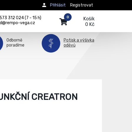
Přihlásit
Registrovat
0
73 312 024 (7 - 15 h)
Košík
d@rempo-vega.cz
0 Kč
Odborně
Potisk a výšivka
poradíme
oděvů
FUNKČNÍ CREATRON