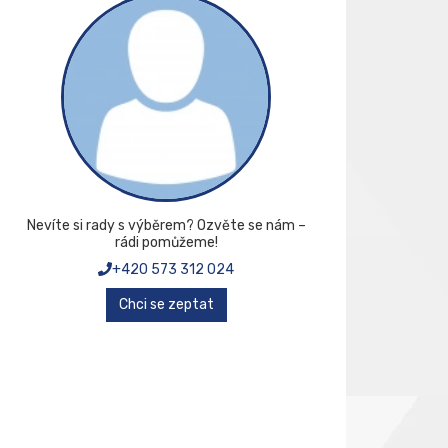
Nevíte si rady s výběrem? Ozvěte se nám –
rádi pomůžeme!
+420 573 312 024
Chci se zeptat