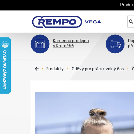
Produk
Kamenná prodejna
Do
v Kroměříži
při
Produkty
Oděvy pro práci / volný čas
Č