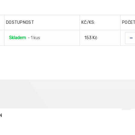
DOSTUPNOST
KČ/KS:
POČE
-
Skladem
- 1 kus
153 Kč
N