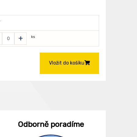
T
+
ks
Vložit do košíku
Odborně poradíme