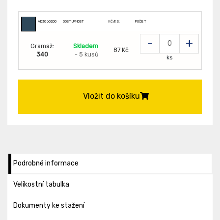
AD3060200
DOSTUPNOST
KČ/KS:
POČET
-
+
Gramáž:
Skladem
87 Kč
340
- 5 kusů
ks
Vložit do košíku
Podrobné informace
Velikostní tabulka
Dokumenty ke stažení