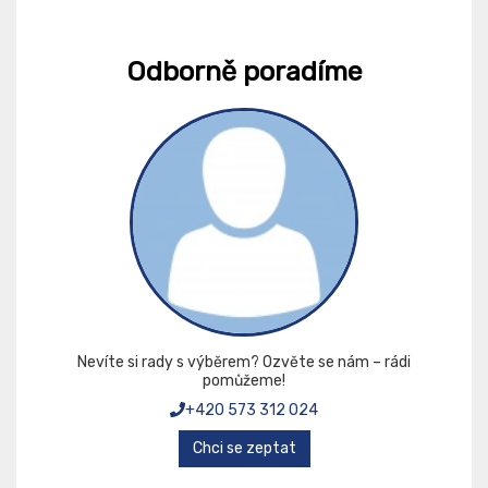
Odborně poradíme
Nevíte si rady s výběrem? Ozvěte se nám – rádi
pomůžeme!
+420 573 312 024
Chci se zeptat