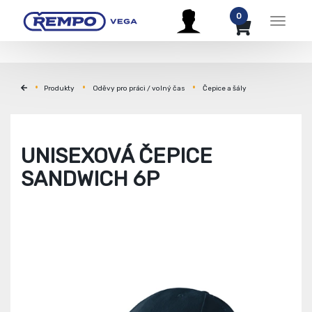
0
Menu
Produkty
Oděvy pro práci / volný čas
Čepice a šály
UNISEXOVÁ ČEPICE
SANDWICH 6P