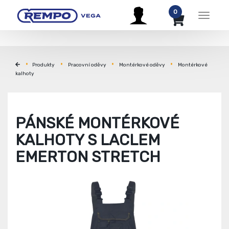
0
Menu
Produkty
Pracovní oděvy
Montérkové oděvy
Montérkové
kalhoty
PÁNSKÉ MONTÉRKOVÉ
KALHOTY S LACLEM
EMERTON STRETCH