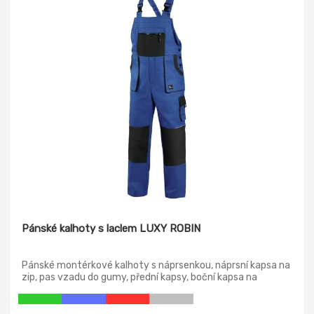
Pánské kalhoty s laclem LUXY ROBIN
Pánské montérkové kalhoty s náprsenkou, náprsní kapsa na
zip, pas vzadu do gumy, přední kapsy, boční kapsa na
svinovací / skládací metr, boční kapsa na mobil / peněženku,
zdvojená kolena, zadní kapsa s klopou, šle s gumou vzadu,
reflexní doplňky.