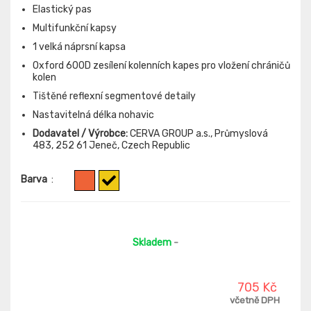
Elastický pas
Multifunkční kapsy
1 velká náprsní kapsa
Oxford 600D zesílení kolenních kapes pro vložení chráničů
kolen
Tištěné reflexní segmentové detaily
Nastavitelná délka nohavic
Dodavatel / Výrobce:
CERVA GROUP a.s., Průmyslová
483, 252 61 Jeneč, Czech Republic
Barva
:
Skladem
-
705 Kč
včetně DPH