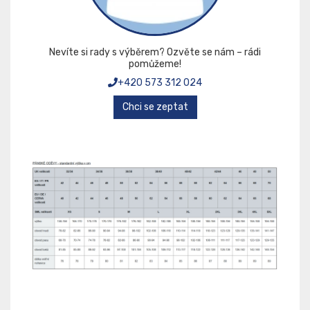
Nevíte si rady s výběrem? Ozvěte se nám – rádi
pomůžeme!
+420 573 312 024
Chci se zeptat