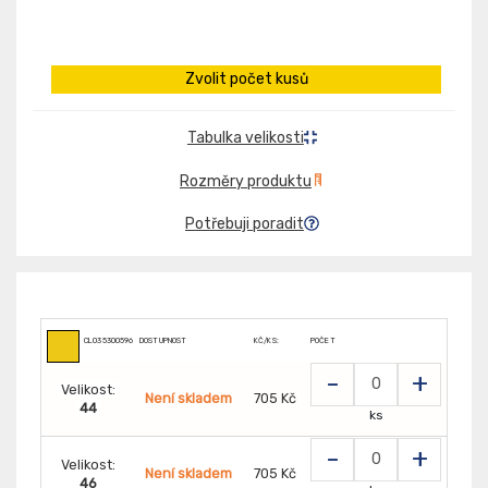
Zvolit počet kusů
Tabulka velikosti
Rozměry produktu
Potřebuji poradit
CL0353005964
DOSTUPNOST
KČ/KS:
POČET
-
+
Velikost:
Není skladem
705 Kč
44
ks
-
+
Velikost:
Není skladem
705 Kč
46