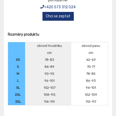
pomůžeme!
+420 573 312 024
Chci se zeptat
Rozměry produktu
obvod hrudníku
obvod pasu
cm
cm
XS
78-83
62-69
S
84-89
70-77
M
90-95
78-85
L
96-101
86-93
XL
102-107
94-101
2XL
108-113
102-109
3XL
114-119
110-117