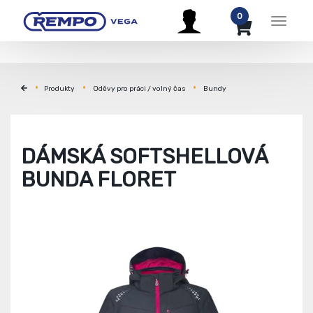
0
Menu
Produkty
Oděvy pro práci / volný čas
Bundy
DÁMSKÁ SOFTSHELLOVÁ
BUNDA FLORET