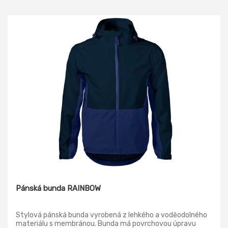
Pánská bunda RAINBOW
Stylová pánská bunda vyrobená z lehkého a voděodolného
materiálu s membránou. Bunda má povrchovou úpravu