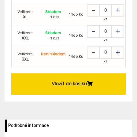
-
+
Velikost:
Skladem
1465 Kč
XL
- 1 kus
ks
-
+
Velikost:
Skladem
1465 Kč
XXL
- 1 kus
ks
-
+
Velikost:
Není skladem
1465 Kč
3XL
ks
Vložit do košíku
Podrobné informace