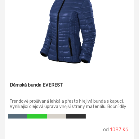
Dámská bunda EVEREST
Trendově prošívaná lehká a přesto hřejivá bunda s kapucí.
Vynikající olejová úprava vnější strany materiálu. Boční díly
zvýrazňující dámskou siluetu. Má kapsy na zip. Podšívka,
zipy a elastický lemovací proužek jsou v černé barvě. Obvod
kapuce, konce rukávů a dolní okraje jsou lemované
elastickým proužkem.
od
1097 Kč