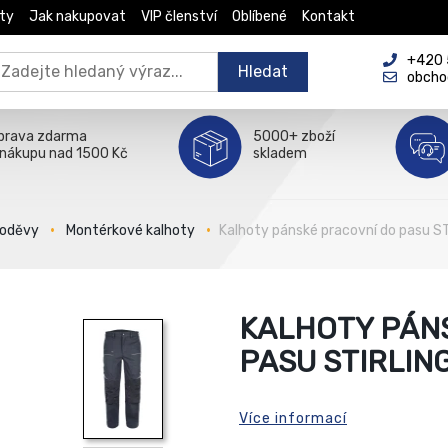
ty
Jak nakupovat
VIP členství
Oblíbené
Kontakt
+420 5
Hledat
obcho
prava zdarma
5000+ zboží
 nákupu nad 1500 Kč
skladem
 oděvy
Montérkové kalhoty
Kalhoty pánské pracovní do pasu 
KALHOTY PÁN
PASU STIRLIN
Více informací