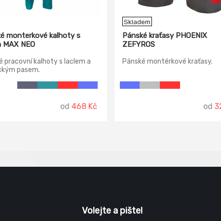
Skladem
é monterkové kalhoty s
Pánské kraťasy PHOENIX
m MAX NEO
ZEFYROS
 pracovní kalhoty s laclem a
Pánské montérkové kraťasy.
ickým pasem.
od
468 Kč
od
3
Volejte a pište!