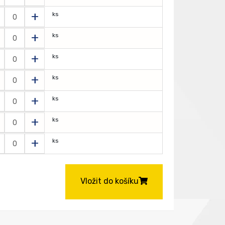
+
ks
+
ks
+
ks
+
ks
+
ks
+
ks
+
ks
Vložit do košíku