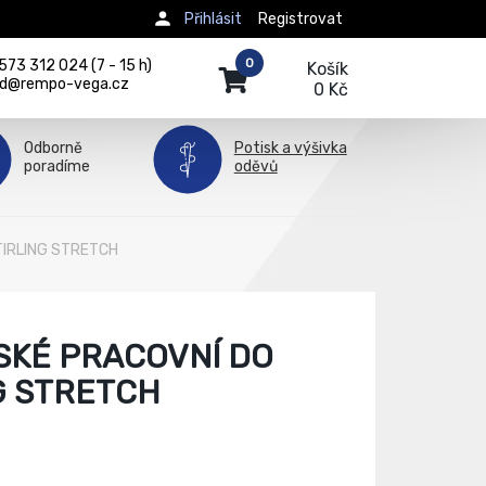
Přihlásit
Registrovat
0
73 312 024 (7 - 15 h)
Košík
d@rempo-vega.cz
0 Kč
Odborně
Potisk a výšivka
poradíme
oděvů
STIRLING STRETCH
SKÉ PRACOVNÍ DO
G STRETCH