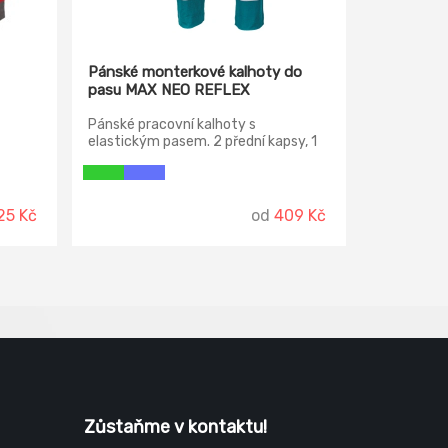
Pánské monterkové kalhoty do
pasu MAX NEO REFLEX
Pánské pracovní kalhoty s
elastickým pasem. 2 přední kapsy, 1
stehenní kapsa, 2 zadní kapsy.
Reflexní pruhy na spodní části
nohavic, zesílená oblast kolen,
nastavitelná délka nohavic.
25 Kč
od
409 Kč
Zůstaňme v kontaktu!