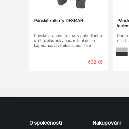
Pánské kalhoty DESMAN
Pánsk
lacle
Pánské pracovní kalhoty pohodlného
Pánské
střihu, elastický pas, 6 funkčních
elast
kapes, nastavitelná spodní šíře
nohavic pomocí suchého zipu.
632 Kč
O společnosti
Nakupování