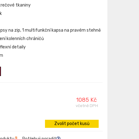
trečové tkaniny
k
apsy na zip, 1 multifunkční kapsa na pravém stehně
žení kolenních chráničů
flexní detaily
cm
1085 Kč
včetně DPH
Zvolit počet kusů
roduktu
Potřebuji poradit