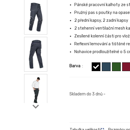
Pánské pracovní kalhoty ze s
Pružný pas s poutky na opase
2 přední kapsy, 2 zadní kapsy
2 stehenní ventilační mesh k
Zesílené kolenní části pro vlo
Reflexní lemování a tištěné re
Nohavice prodloužitelné o 5 
Barva
:
Skladem do 3 dnů
-
Rozměry p
Tabulka velikosti