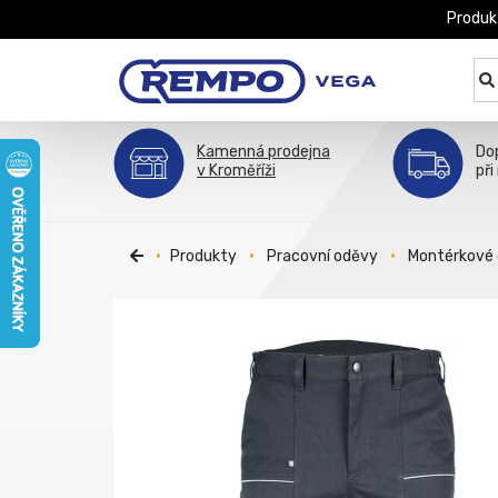
Produk
Kamenná prodejna
Do
v Kroměříži
při
Produkty
Pracovní oděvy
Montérkové