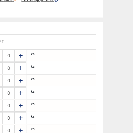
ET
+
ks
+
ks
+
ks
+
ks
+
ks
+
ks
+
ks