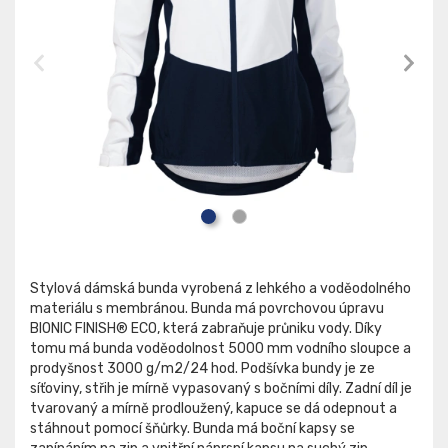
Stylová dámská bunda vyrobená z lehkého a voděodolného
materiálu s membránou. Bunda má povrchovou úpravu
BIONIC FINISH® ECO, která zabraňuje průniku vody. Díky
tomu má bunda voděodolnost 5000 mm vodního sloupce a
prodyšnost 3000 g/m2/24 hod. Podšívka bundy je ze
síťoviny, střih je mírně vypasovaný s bočními díly. Zadní díl je
tvarovaný a mírně prodloužený, kapuce se dá odepnout a
stáhnout pomocí šňůrky. Bunda má boční kapsy se