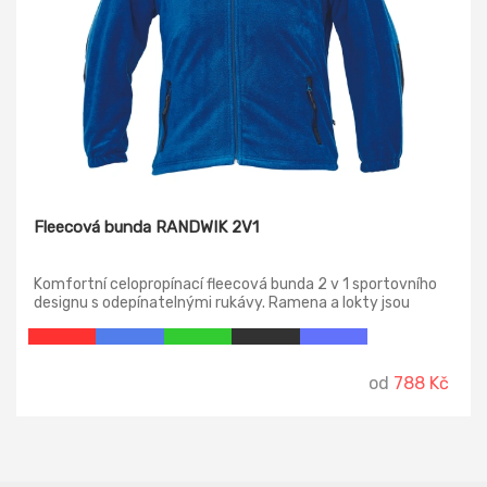
Fleecová bunda RANDWIK 2V1
Komfortní celopropínací fleecová bunda 2 v 1 sportovního
designu s odepínatelnými rukávy. Ramena a lokty jsou
zesíleny oděruvzdornou, voděodolnou polyamidovou
tkaninou pro zvýšení životnosti a odolnosti povětrnostním
vlivům. 2 postranní kapsy, 1 náprsní kapsa, elastické
manžety rukávů, antipillingová úprava.
od
788 Kč