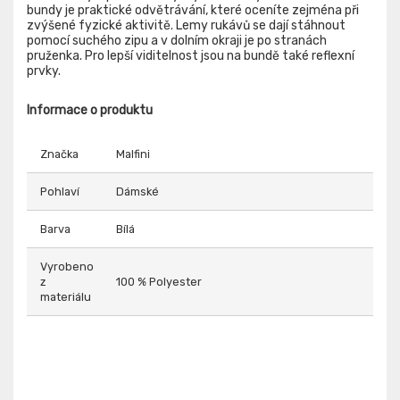
bundy je praktické odvětrávání, které oceníte zejména při
zvýšené fyzické aktivitě. Lemy rukávů se dají stáhnout
pomocí suchého zipu a v dolním okraji je po stranách
pruženka. Pro lepší viditelnost jsou na bundě také reflexní
prvky.
Informace o produktu
Značka
Malfini
Pohlaví
Dámské
Barva
Bílá
Vyrobeno
z
100 % Polyester
materiálu