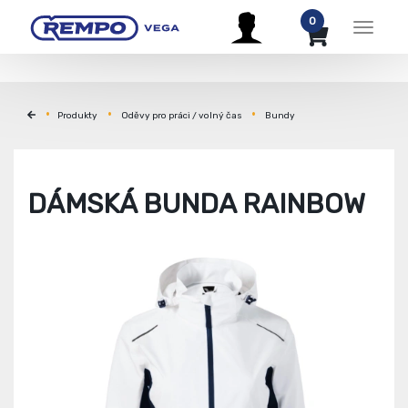
0
Menu
Produkty
Oděvy pro práci / volný čas
Bundy
DÁMSKÁ BUNDA RAINBOW