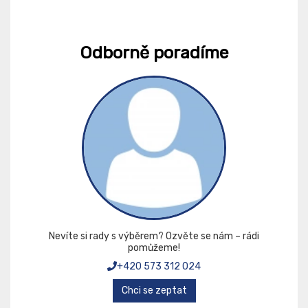
Odborně poradíme
Nevíte si rady s výběrem? Ozvěte se nám – rádi
pomůžeme!
+420 573 312 024
Chci se zeptat