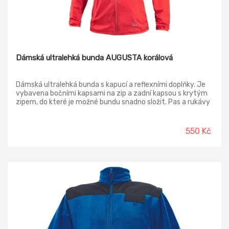
Dámská ultralehká bunda AUGUSTA korálová
Dámská ultralehká bunda s kapucí a reflexními doplňky. Je
vybavena bočními kapsami na zip a zadní kapsou s krytým
zipem, do které je možné bundu snadno složit. Pas a rukávy
jsou ukončeny pružnou gumičkou. Bunda je vyrobena z
lehkého materiálu, který je ošetřený vodoodpudivou
úpravou. Praním dochází k postupné ztrátě účinnosti
550 Kč
vodoodpudivé úpravy, lze ji však obnovit vhodnými
impregnačními spreji.