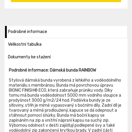
Podrobné informace
Velikostní tabulka
Dokumenty ke stažení
Podrobné informace: Dámská bunda RAINBOW
Stylová dámská bunda vyrobená z lehkého a voděodolného
materiálu s membránou. Bunda má povrchovou úpravu
BIONIC FINISH® ECO, která zabraňuje průniku vody. Díky
tomu má bunda voděodolnost 5000 mm vodního sloupce a
prodyšnost 3000 g/m2/24 hod. Podšívka bundy je ze
síťoviny, střih je mírně vypasovaný s bočními díly. Zadní díl je
tvarovaný a mírně prodloužený, kapuce se dá odepnout a
stáhnout pomocí šňůrky. Bunda má boční kapsy se
zapínáním na zip a vnitřní náprsní kapsu na suchý zip.
Výbornou odolnost v dešti zajišťují podlepené švy a také
voděodolný zip zakončený krytkou brady. V zadní části