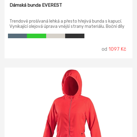
Dámská bunda EVEREST
Trendově prošívaná lehká a přesto hřejivá bunda s kapucí.
Vynikající olejová úprava vnější strany materiálu. Boční díly
zvýrazňující dámskou siluetu. Má kapsy na zip. Podšívka,
zipy a elastický lemovací proužek jsou v černé barvě. Obvod
kapuce, konce rukávů a dolní okraje jsou lemované
elastickým proužkem.
od
1097 Kč