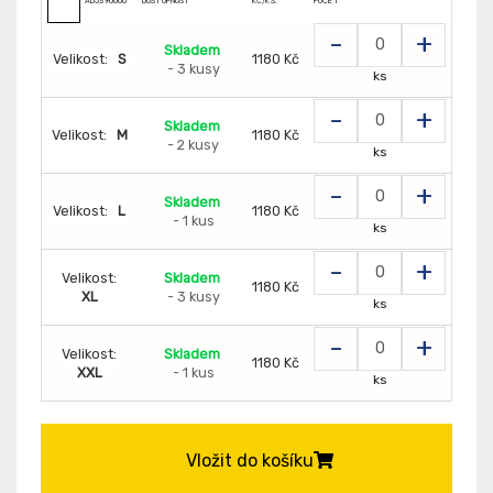
AD5390000
DOSTUPNOST
KČ/KS:
POČET
-
+
Skladem
Velikost:
S
1180 Kč
- 3 kusy
ks
-
+
Skladem
Velikost:
M
1180 Kč
- 2 kusy
ks
-
+
Skladem
Velikost:
L
1180 Kč
- 1 kus
ks
-
+
Velikost:
Skladem
1180 Kč
XL
- 3 kusy
ks
-
+
Velikost:
Skladem
1180 Kč
XXL
- 1 kus
ks
Vložit do košíku