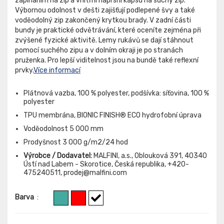
zapínáním na zip a vnitřní náprsní kapsu na suchý zip.
Výbornou odolnost v dešti zajišťují podlepené švy a také
voděodolný zip zakončený krytkou brady. V zadní části
bundy je praktické odvětrávání, které oceníte zejména při
zvýšené fyzické aktivitě. Lemy rukávů se dají stáhnout
pomocí suchého zipu a v dolním okraji je po stranách
pruženka. Pro lepší viditelnost jsou na bundě také reflexní
prvky.
Více informací
Plátnová vazba, 100 % polyester, podšívka: síťovina, 100 %
polyester
TPU membrána, BIONIC FINISH® ECO hydrofobní úprava
Voděodolnost 5 000 mm
Prodyšnost 3 000 g/m2/24 hod
Výrobce / Dodavatel:
MALFINI, a.s., Oblouková 391, 40340
Ústí nad Labem - Skorotice, Česká republika, +420-
475240511, prodej@malfini.com
Barva
: