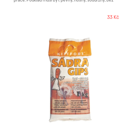
práce. Podklad musí být pevný, nosný, soudržný, bez
prachu amastnot a nečistot. Příprava sádry trvá
několik minut, sádru sypeme do vody a pomalu
vmícháváme až do požadované konzistence.
33 Kč
Zpracováváme při teplotě +5 °C a více.