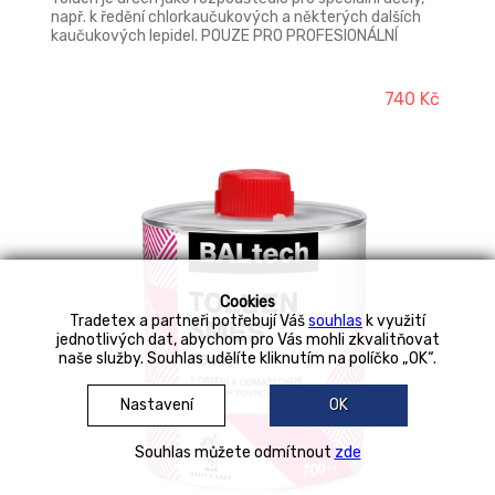
např. k ředění chlorkaučukových a některých dalších
kaučukových lepidel. POUZE PRO PROFESIONÁLNÍ
UŽIVATELE!
740 Kč
Cookies
Tradetex a partneři potřebují Váš
souhlas
k využití
jednotlivých dat, abychom pro Vás mohli zkvalitňovat
naše služby. Souhlas udělíte kliknutím na políčko „OK“.
Nastavení
OK
Souhlas můžete odmítnout
zde