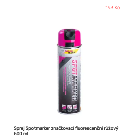
193 Kč
Sprej Spotmarker značkovací fluorescenční růžový
500 ml