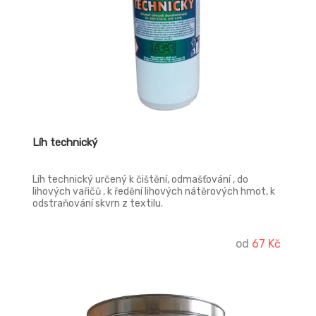
Líh technický
Líh technický určený k čištění, odmašťování , do
lihových vařičů , k ředění lihových nátěrových hmot, k
odstraňování skvrn z textilu.
od
67 Kč