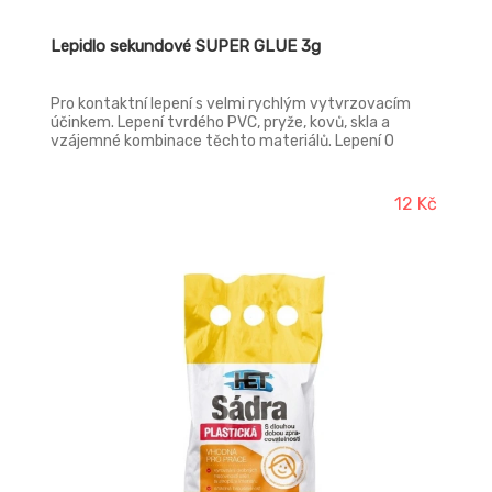
Lepidlo sekundové SUPER GLUE 3g
Pro kontaktní lepení s velmi rychlým vytvrzovacím
účinkem. Lepení tvrdého PVC, pryže, kovů, skla a
vzájemné kombinace těchto materiálů. Lepení O
kroužků z pryžového těsnění apod. Velmi vysoká
pevnost lepeného spoje v tahu.
12 Kč