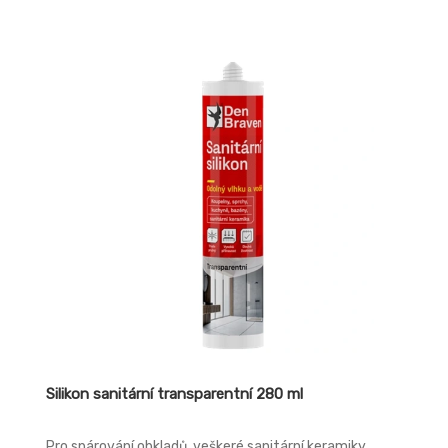
Silikon sanitární transparentní 280 ml
Pro spárování obkladů, veškeré sanitární keramiky