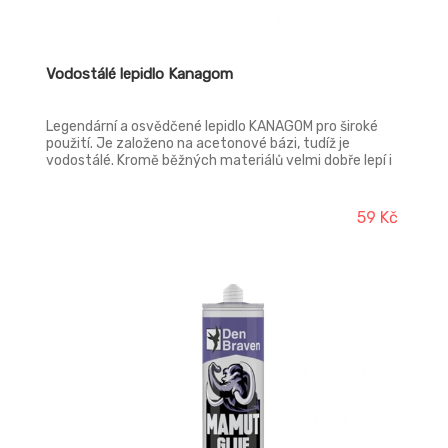
Vodostálé lepidlo Kanagom
Legendární a osvědčené lepidlo KANAGOM pro široké
použití. Je založeno na acetonové bázi, tudíž je
vodostálé. Kromě běžných materiálů velmi dobře lepí i
některé plasty. Není vhodné k lepení gumy, PVC, a
polystyrénu. V případě potřeby je možné ho ředit
acetonem.
59 Kč