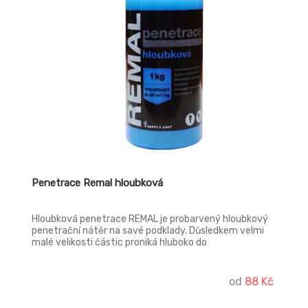
Penetrace Remal hloubková
Hloubková penetrace REMAL je probarvený hloubkový
penetrační nátěr na savé podklady. Důsledkem velmi
malé velikosti částic proniká hluboko do
penetrovaného povrchu. Probarvení penetrace
pomáhá lehkým modrým zabarvením kontrolovat
rozsah nátěru, aby nezůstal místy nezpenetrovaný
od
88 Kč
podklad.