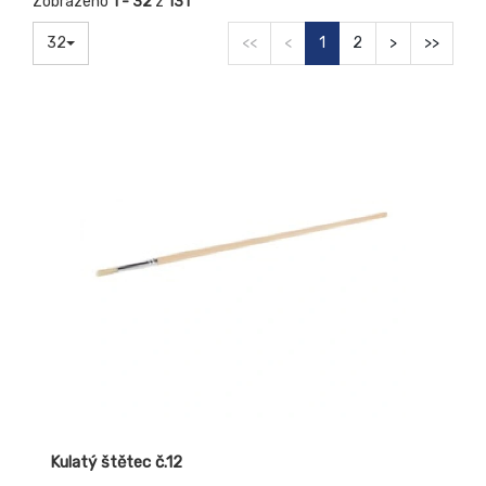
Zobrazeno
1 - 32
z
131
32
<<
<
1
2
>
>>
Kulatý štětec č.12