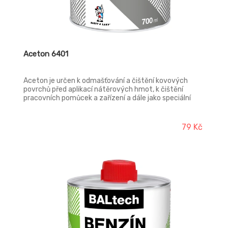
Aceton 6401
Aceton je určen k odmašťování a čištění kovových
povrchů před aplikací nátěrových hmot, k čištění
pracovních pomůcek a zařízení a dále jako speciální
rozpouštědlo, např. pro nitrocelulózová lepidla.
79 Kč