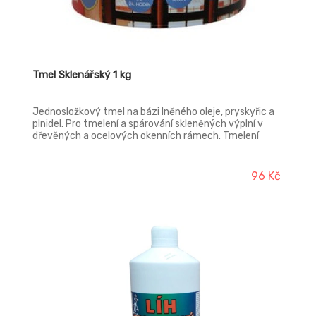
Tmel Sklenářský 1 kg
Jednosložkový tmel na bázi lněného oleje, pryskyřic a
plnidel. Pro tmelení a spárování skleněných výplní v
dřevěných a ocelových okenních rámech. Tmelení
skleněných výplní zahradních skleníků apod.
96 Kč