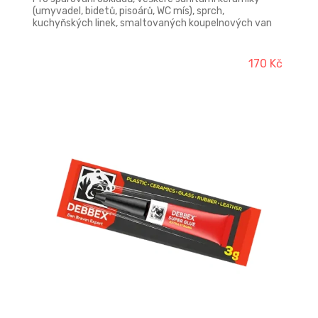
(umyvadel, bidetů, pisoárů, WC mís), sprch,
kuchyňských linek, smaltovaných koupelnových van
apod. Vysoká přilnavost na sklo, smalt, dlaždice a
glazurovanou keramiku. Výborná odolnost v sanitárním
prostředí. Pro spárování akrylátových vaniček je nutné
170 Kč
používat Sanitární neutrální silikon.