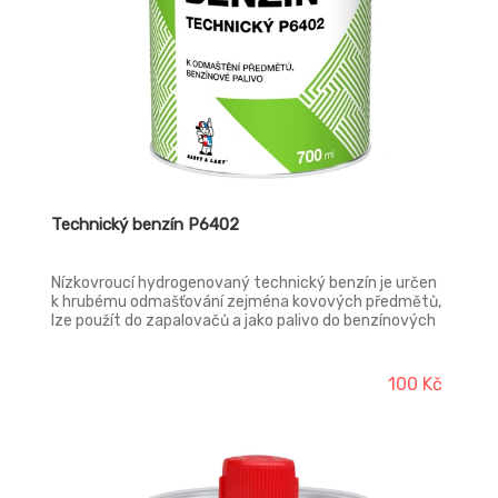
Technický benzín P6402
Nízkovroucí hydrogenovaný technický benzín je určen
k hrubému odmašťování zejména kovových předmětů,
lze použít do zapalovačů a jako palivo do benzínových
tlakových lamp. Používá se také k ředění olejových,
fermežových a syntetických na vzduchu schnoucích
nátěrových hmot.
100 Kč