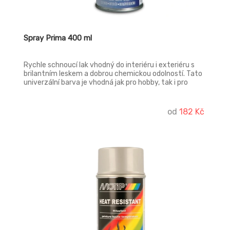
Spray Prima 400 ml
Rychle schnoucí lak vhodný do interiéru i exteriéru s
brilantním leskem a dobrou chemickou odolností. Tato
univerzální barva je vhodná jak pro hobby, tak i pro
profesionální použití. Určený pro použití na kov, dřevo,
keramiku, kámen, beton, sklo a některé plasty, odolný
proti poškrábání.
od
182 Kč