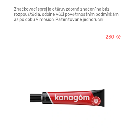
Značkovací sprej je otěruvzdorné značení na bázi
rozpouštědla, odolné vůči povětrnostním podmínkám
až po dobu 9 měsíců. Patentované jednoruční
bezpečnostní víčko s aretovatelným spouštěčem
brání neúmyslnému spouštění a zašpinění prstů.
Značící sprej má velmi vysokou krycí schopnost a
230 Kč
intenzivní jas fluorescenčních barevných odstínů.
Speciální samočisticí systém zajistí 100% vystříkání
celého obsahu. Snadné protřepání barvy i po delší době
skladování zaručí bezproblémovou práci. Sprej je
ekologicky i zdravotně nezávadný.