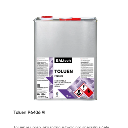
Toluen P6406 9l
Toluen je určen jako rozpouštědlo pro speciální účely,