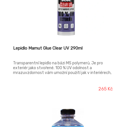
Lepidlo Mamut Glue Clear UV 290ml
Transparentní lepidlo na bázi MS polymerů. Je pro
exteriér jako stvořené. 100 % UV odolnost a
mrazuvzdornost vám umožní použití jak v interiérech,
tak především v exteriérech. Pružnost, pevnost a
chameleon efekt jsou jeho hlavní výhody. Je ideálním
pomocníkem pro lepení skleněných prvků.
265 Kč