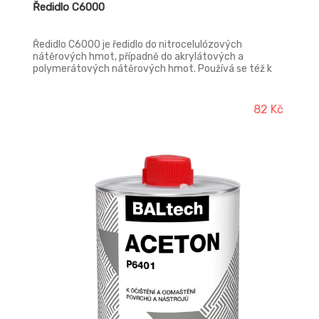
Ředidlo C6000
Ředidlo C6000 je ředidlo do nitrocelulózových
nátěrových hmot, případně do akrylátových a
polymerátových nátěrových hmot. Používá se též k
umývání pracovních pomůcek a nářadí, k odstraňování
pryskyřic z povrchu dřeva. Ředidlo C6000 je možné
použít i k ředění syntetických nátěrových hmot, pokud
82 Kč
je tento způsob doporučen v návodu na použití
příslušné nátěrové hmoty. K aplikaci stříkáním je ředidlo
určeno pouze pro profesionální a průmyslové použití.
Ředidlo lze použít i k odstraňování výronů pryskyřic při
přípravě nových dřevěných podkladů před aplikací
nátěrových hmot.