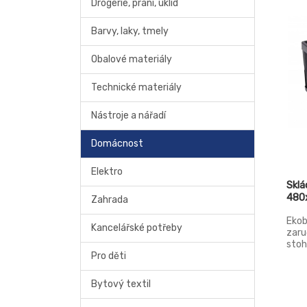
Drogerie, praní, úklid
Barvy, laky, tmely
Obalové materiály
Technické materiály
Nástroje a nářadí
Domácnost
Elektro
Sklá
480
Zahrada
Ekob
Kancelářské potřeby
zaru
stoh
Pro děti
Přep
šetř
skla
Bytový textil
stav
vyzn