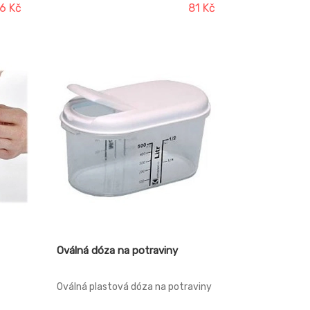
vé,
Potraviny zůstávají déle čerstvé,
6 Kč
81 Kč
laci
udržují si své aroma, při manipulaci
,
nevytékají. Vhodné do ledničky,
a do
mrazničky, mikrovlnné trouby a do
myčky.
Oválná dóza na potraviny
Oválná plastová dóza na potraviny