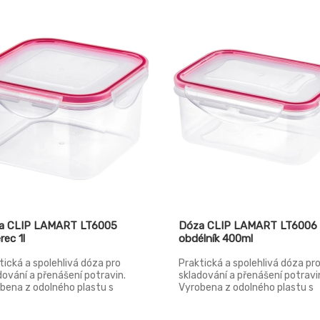
obkům tohoto typu mimořádnou
mrazničky, mikrovlnné trouby 
ostí, přičemž nabízí různorodé
myčky.
ití při přepravě a skladování
ých předmětů od zeleniny,
e, balených potravin. Využití
e rovněž v domácnostech a v
nistrativě. Nemá ATEST pro
 s potravinami. Objem 31l a
ovací nosnost je 80 kg.
nost přepravky 1,1 kg.
a CLIP LAMART LT6005
Dóza CLIP LAMART LT6006
rec 1l
obdélník 400ml
tická a spolehlivá dóza pro
Praktická a spolehlivá dóza pr
dování a přenášení potravin.
skladování a přenášení potravi
bena z odolného plastu s
Vyrobena z odolného plastu s
itním silikonovým těsněním
kvalitním silikonovým těsnění
a – vzduchotěsné a vodotěsné.
víčka – vzduchotěsné a vodot