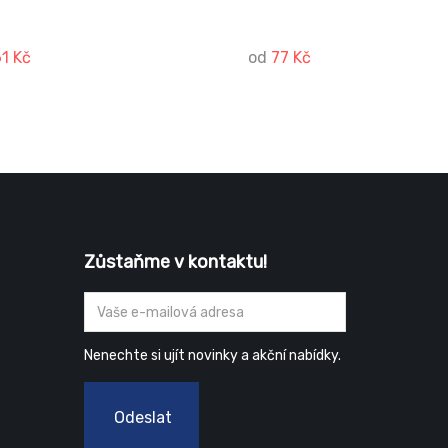
61 Kč
od
77 Kč
Zůstaňme v kontaktu!
Nenechte si ujít novinky a akční nabídky.
Odeslat