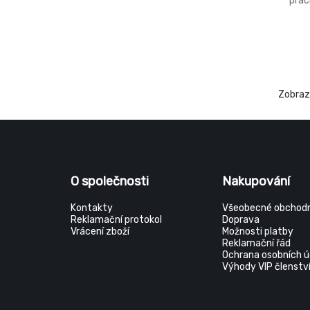
prac
zápa
obsa
odsá
běžn
fóli
umož
skla
Zobra
Zpět
vzd
O společnosti
Nakupování
Kontakty
Všeobecné obchodn
Reklamační protokol
Doprava
Vrácení zboží
Možnosti platby
Reklamační řád
Ochrana osobních ú
Výhody VIP členstv