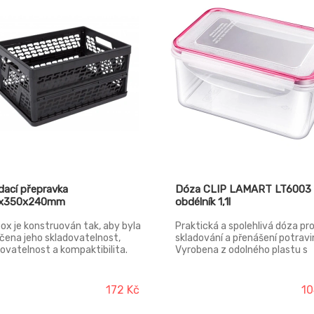
dací přepravka
Dóza CLIP LAMART LT6003
x350x240mm
obdélník 1,1l
ox je konstruován tak, aby byla
Praktická a spolehlivá dóza pr
čena jeho skladovatelnost,
skladování a přenášení potravi
ovatelnost a kompaktibilita.
Vyrobena z odolného plastu s
ravka jde složit a tím značně
kvalitním silikonovým těsnění
í prostor při přepravě nebo ve
víčka – vzduchotěsné a vodot
dě apod. Rozměry při složeném
Potraviny zůstávají déle čerst
172 Kč
10
u jsou 480x350x55. EKOBOX se
udržují si své aroma, při manipu
ačuje oproti konkurenčním
nevytékají. Vhodné do ledničky