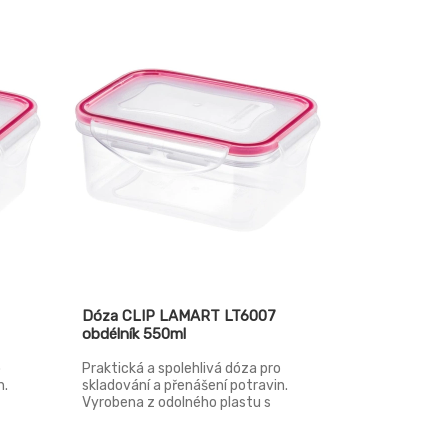
a do
mrazničky, mikrovlnné trouby a do
myčky.
Dóza CLIP LAMART LT6007
obdélník 550ml
o
Praktická a spolehlivá dóza pro
n.
skladování a přenášení potravin.
Vyrobena z odolného plastu s
m
kvalitním silikonovým těsněním
ěsné.
víčka – vzduchotěsné a vodotěsné.