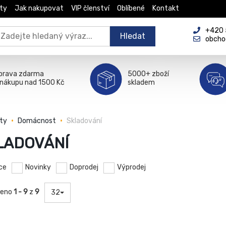
ty
Jak nakupovat
VIP členství
Oblíbené
Kontakt
+420 5
Hledat
obcho
prava zdarma
5000+ zboží
 nákupu nad 1500 Kč
skladem
ty
Domácnost
Skladování
LADOVÁNÍ
ce
Novinky
Doprodej
Výprodej
zeno
1 - 9
z
9
32