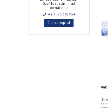
Potr
Ozvěte se nám – rádi
udrž
pomůžeme!
nevy
mraz
+420 573 312 024
myč
Chci se zeptat
Vak
Úlož
ochr