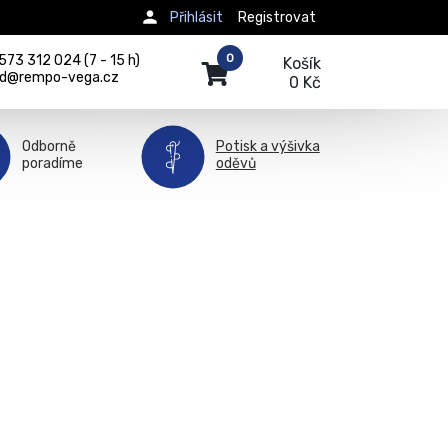
Přihlásit
Registrovat
0
73 312 024 (7 - 15 h)
Košík
d@rempo-vega.cz
0 Kč
Odborně
Potisk a výšivka
poradíme
oděvů