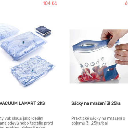
aviny zůstávají déle čerstvé,
Potraviny zůstávají déle čerst
104 Kč
6
ují si své aroma, při manipulaci
udržují si své aroma, při manipu
tékají. Vhodné do ledničky,
nevytékají. Vhodné do ledničky
ničky, mikrovlnné trouby a do
mrazničky, mikrovlnné trouby 
ky.
myčky.
 VACUUM LAMART 2KS
Sáčky na mražení 3l 25ks
ný vak slouží jako ideální
Praktické sáčky na mražení o
ana oděvů nebo textílie proti
objemu 3l, 25ks/bal