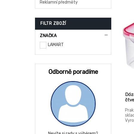
Reklamní předměty
výr
pevn
využ
různ
FILTR ZBOŽÍ
ovoc
najd
admi
ZNAČKA
styk
stoh
LAMART
Hmot
Odborně poradíme
Dóz
čtve
Prak
skla
Vyro
kval
víčk
Nevíte si rady s výběrem?