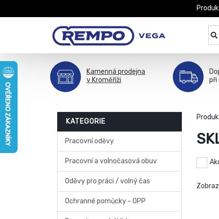
Produk
Kamenná prodejna
Do
v Kroměříži
při
Produk
KATEGORIE
SK
Pracovní oděvy
Pracovní a volnočasová obuv
Ak
Oděvy pro práci / volný čas
Zobra
Ochranné pomůcky - OPP