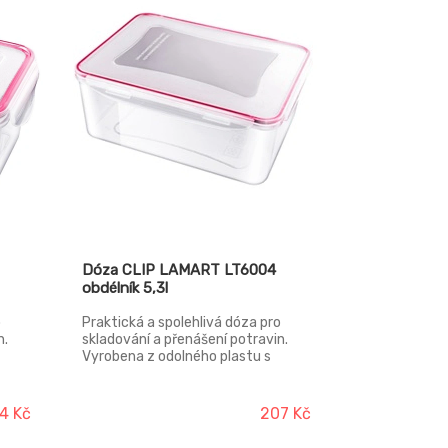
Dóza CLIP LAMART LT6004
obdélník 5,3l
o
Praktická a spolehlivá dóza pro
n.
skladování a přenášení potravin.
Vyrobena z odolného plastu s
m
kvalitním silikonovým těsněním
ěsné.
víčka – vzduchotěsné a vodotěsné.
vé,
Potraviny zůstávají déle čerstvé,
4 Kč
207 Kč
laci
udržují si své aroma, při manipulaci
,
nevytékají. Vhodné do ledničky,