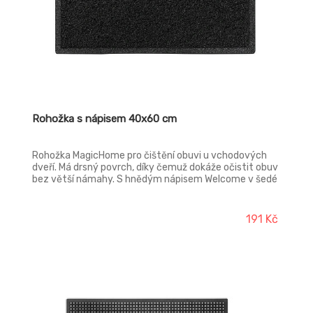
Rohožka s nápisem 40x60 cm
Rohožka MagicHome pro čištění obuvi u vchodových
dveří. Má drsný povrch, díky čemuž dokáže očistit obuv
bez větší námahy. S hnědým nápisem Welcome v šedé
barvě.
191 Kč