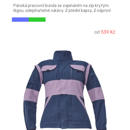
Pánská pracovní bunda se zapínáním na zip krytým
légou, odepínatelné rukávy. 2 přední kapsy, 2 náprsní
kapsy. Zesílení namáhaných míst loktů a ramen,
reflexní pruhy po odvodu rukávů a ve spodní části zad,
pružné manžety rukávů a spodní obvod v pase.
od
539 Kč