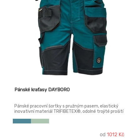
Pánské kraťasy DAYBORO
Pánské pracovní šortky s pružným pasem, elastický
inovativní materiál TRIFIBETEX®, odolné trojité prošití
nohavic a sedu, prostorné multifunkční přední kapsy s
poutky na nářadí, reflexní prvky v barevném odstínu.
od
1012 Kč