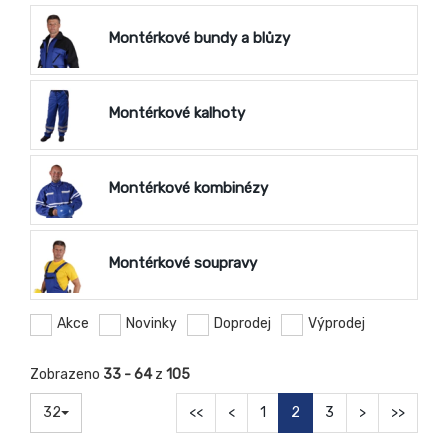
Montérkové bundy a blůzy
Montérkové kalhoty
Montérkové kombinézy
Montérkové soupravy
Akce
Novinky
Doprodej
Výprodej
Zobrazeno
33 - 64
z
105
32
<<
<
1
2
3
>
>>