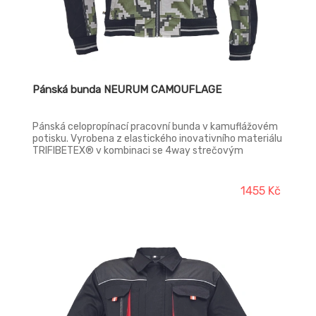
Pánská bunda NEURUM CAMOUFLAGE
Pánská celopropínací pracovní bunda v kamuflážovém
potisku. Vyrobena z elastického inovativního materiálu
TRIFIBETEX® v kombinaci se 4way strečovým
materiálem TRIFIBETEXPRO®. Trojité prošívání,
CORDURA® zesílení v oblasti ramen. 2 boční kapsy, 2
náprsní kapsy na zip, elastické náplety rukávů a
1455 Kč
spodního lemu bundy s dekorativními pruhy, reflexní
prvky v barevném odstínu.