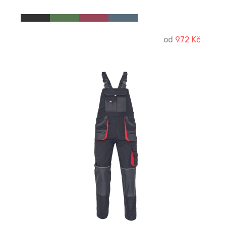
od
972 Kč