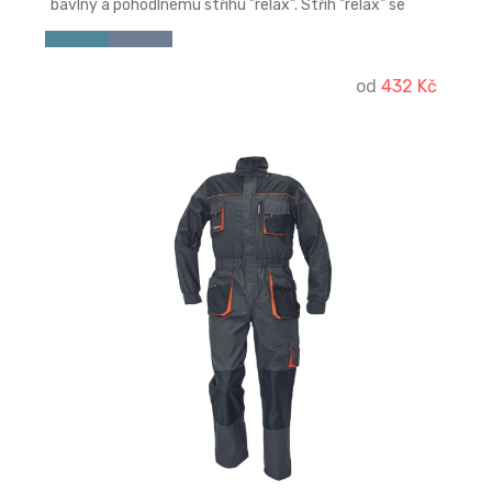
bavlny a pohodlnému střihu "relax". Střih "relax" se
vyznačuje lehce sníženým pasem, nohavice jsou od
stehna mírně zúženy ke koleni.
od
432 Kč