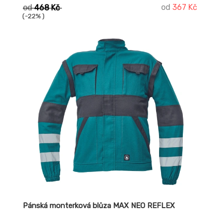
od
367 Kč
od
468 Kč
(-22% )
Pánská monterková blůza MAX NEO REFLEX