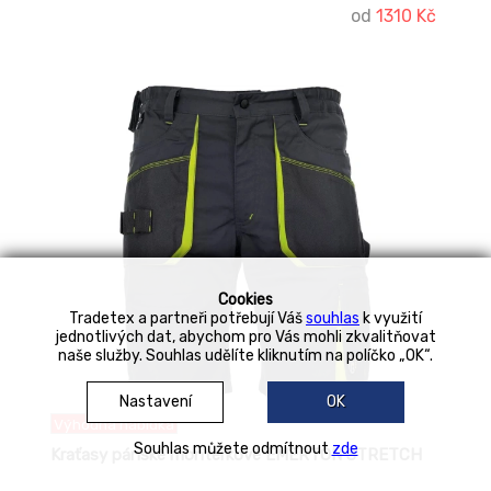
od
1310 Kč
-14%
Cookies
Tradetex a partneři potřebují Váš
souhlas
k využití
jednotlivých dat, abychom pro Vás mohli zkvalitňovat
naše služby. Souhlas udělíte kliknutím na políčko „OK“.
Nastavení
OK
Výhodná nabídka
Souhlas můžete odmítnout
zde
Kraťasy pánské montérkové EMERTON STRETCH