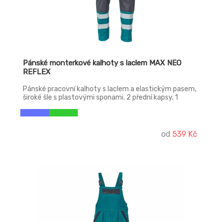
Pánské monterkové kalhoty s laclem MAX NEO
REFLEX
Pánské pracovní kalhoty s laclem a elastickým pasem,
široké šle s plastovými sponami. 2 přední kapsy, 1
stehenní kapsa, 1 velká náprsní kapsa, 2 zadní kapsy.
Reflexní pruhy na spodní části nohavic, zesílená oblast
kolen, nastavitelná délka nohavic.
od
539 Kč