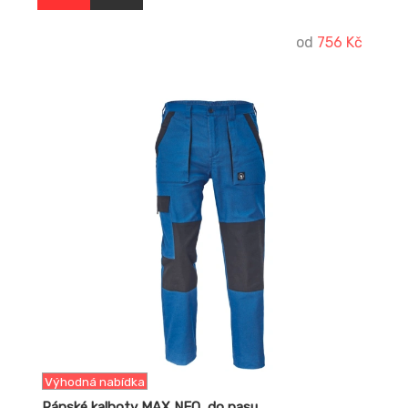
od
756 Kč
-23%
Výhodná nabídka
Pánské kalhoty MAX NEO, do pasu