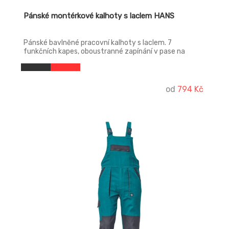
Pánské montérkové kalhoty s laclem HANS
Pánské bavlněné pracovní kalhoty s laclem. 7
funkčních kapes, oboustranné zapínání v pase na
knoflíky, zesílení v kolenních částech polyester Oxford
s možností vkládání ochranných nákoleníků,
nastavitelná délka nohavic.
od
794 Kč