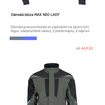
Dámská blůza MAX NEO LADY
Dámská pracovní bunda se zapínáním na zip krytým
légou, odepínatelné rukávy. 2 přední kapsy, 2 náprsní
kapsy. Zesílení namáhaných míst loktů a ramen, pružné
manžety rukávů a spodní obvod v pase.
od
469 Kč