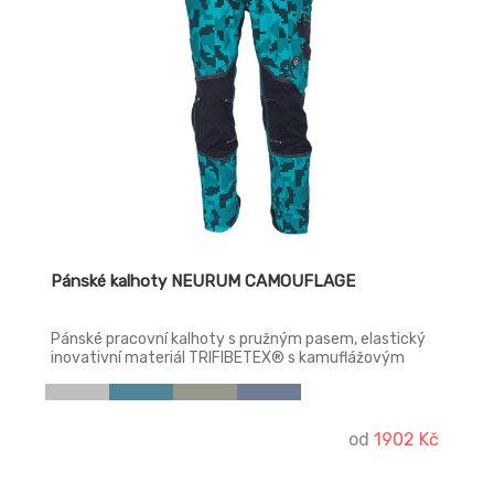
Pánské kalhoty NEURUM CAMOUFLAGE
Pánské pracovní kalhoty s pružným pasem, elastický
inovativní materiál TRIFIBETEX® s kamuflážovým
potiskem, odolné trojité prošití nohavic a sedu,
CORDURA® zesílení v oblasti kolen, prostorné
multifunkční přední kapsy s poutky na nářadí, reflexní
prvky v barevném odstínu, nastavitelná délka nohavic.
od
1902 Kč