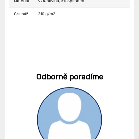
Materiál
97% bavlna, 3% Spandex
Gramáž
210 g/m2
Odborně poradíme