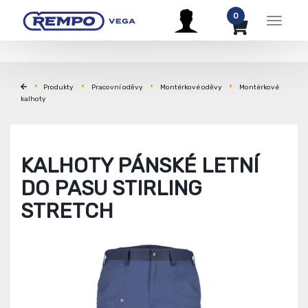
0
Menu
Produkty
Pracovní oděvy
Montérkové oděvy
Montérkové
kalhoty
KALHOTY PÁNSKÉ LETNÍ
DO PASU STIRLING
STRETCH