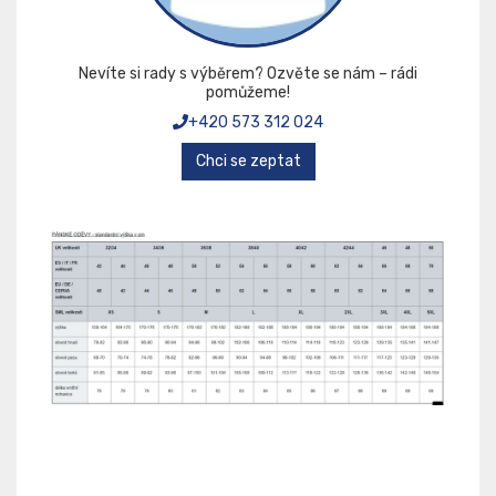
Nevíte si rady s výběrem? Ozvěte se nám – rádi
pomůžeme!
+420 573 312 024
Chci se zeptat