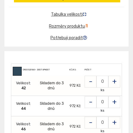
Tabulka velikosti
Rozměry produktu
Potřebuji poradit
CR0352016040
DOSTUPNOST
KČ/KS:
POČET
-
+
Velikost:
Skladem do 3
972 Kč
42
dnů
ks
-
+
Velikost:
Skladem do 3
972 Kč
44
dnů
ks
-
+
Velikost:
Skladem do 3
972 Kč
46
dnů
ks