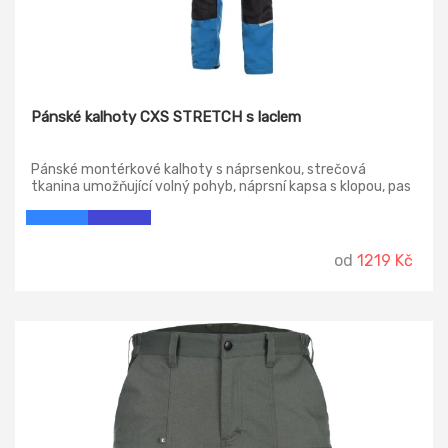
Pánské kalhoty CXS STRETCH s laclem
Pánské montérkové kalhoty s náprsenkou, strečová
tkanina umožňující volný pohyb, náprsní kapsa s klopou, pas
s poutky na opasek, přední kapsy s kapsou na zip,
multifunkční kapsy na obou stranách, kolena zesílena 600D
polyesterem s možností vložení kolenních výztuh, dvě
zadní kapsy - jedna s klopou, zadní spodní lem nohavice
od
1219 Kč
vyztužen 600D polyesterem, šle s gumou vzadu, reflexní
doplňky.