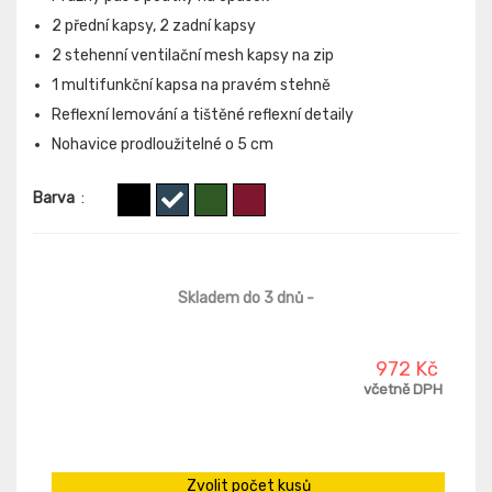
2 přední kapsy, 2 zadní kapsy
2 stehenní ventilační mesh kapsy na zip
1 multifunkční kapsa na pravém stehně
Reflexní lemování a tištěné reflexní detaily
Nohavice prodloužitelné o 5 cm
Barva
:
Skladem do 3 dnů
-
972 Kč
včetně DPH
Zvolit počet kusů