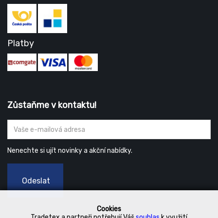
Platby
Zůstaňme v kontaktu!
Nenechte si ujít novinky a akční nabídky.
Odeslat
Cookies
Tradetex a partneři potřebují Váš
souhlas
k využití