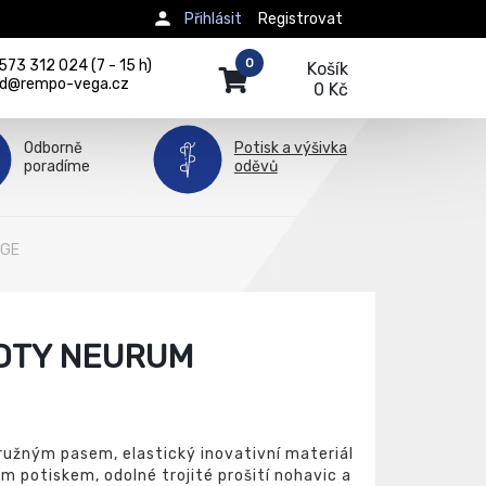
Přihlásit
Registrovat
0
73 312 024 (7 - 15 h)
Košík
d@rempo-vega.cz
0 Kč
Odborně
Potisk a výšivka
poradíme
oděvů
AGE
OTY NEURUM
ružným pasem, elastický inovativní materiál
potiskem, odolné trojité prošití nohavic a