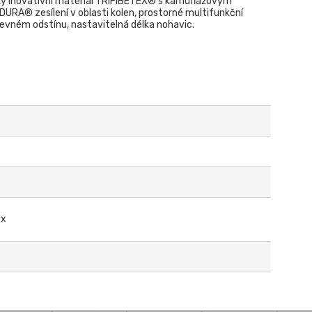
ký inovativní materiál TRIFIBETEX® s kamuflážovým
RDURA® zesílení v oblasti kolen, prostorné multifunkční
arevném odstínu, nastavitelná délka nohavic.
ex