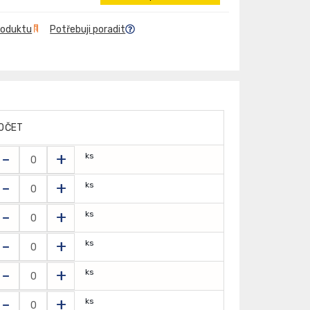
roduktu
Potřebuji poradit
OČET
-
+
ks
-
+
ks
-
+
ks
-
+
ks
-
+
ks
-
+
ks