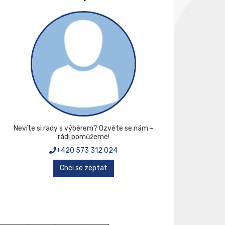
Nevíte si rady s výběrem? Ozvěte se nám –
rádi pomůžeme!
+420 573 312 024
Chci se zeptat