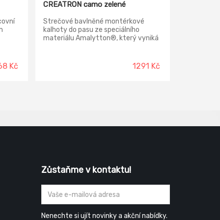
CREATRON camo zelené
covní
Strečové bavlněné montérkové
m
kalhoty do pasu ze speciálního
materiálu Amalytton®, který vyniká
zvýšenou pevností a hladkým,
jemným povrchem.
68 Kč
1291 Kč
Zůstaňme v kontaktu!
Nenechte si ujít novinky a akční nabídky.