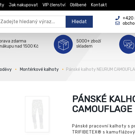
ty
Jak nakupovat
VIP členství
Oblíbené
Kontakt
+420 5
Hledat
obcho
prava zdarma
5000+ zboží
 nákupu nad 1500 Kč
skladem
 oděvy
Montérkové kalhoty
Pánské kalhoty NEURUM CAMOUFL
PÁNSKÉ KALH
CAMOUFLAGE
Pánské pracovní kalhoty s p
TRIFIBETEX® s kamuflážovým 