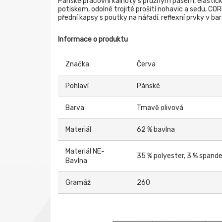
Pánské pracovní kalhoty s pružným pasem, elastic
potiskem, odolné trojité prošití nohavic a sedu, CO
přední kapsy s poutky na nářadí, reflexní prvky v b
Informace o produktu
Značka
Červa
Pohlaví
Pánské
Barva
Tmavě olivová
Materiál
62 % bavlna
Materiál NE-
35 % polyester, 3 % spand
Bavlna
Gramáž
260