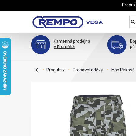
Produk
Kamenná prodejna
Do
v Kroměříži
při
Produkty
Pracovní oděvy
Montérkové