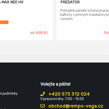
m MAX NEO HV
PREDATOR
Pohodlné pánské strečové pra
kalhoty s jemným maskáčový
vzorem.
od
658 Kč
16
Volejte a pište!
í podmínky
+420 573 312 024
V pracovní dny: 7:00 - 15:00
obchod@rempo-vega.cz