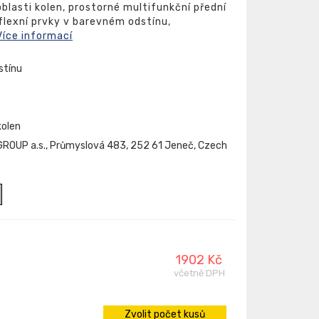
blasti kolen, prostorné multifunkční přední
eflexní prvky v barevném odstínu,
Více informací
stínu
kolen
ROUP a.s., Průmyslová 483, 252 61 Jeneč, Czech
1902 Kč
včetně DPH
Zvolit počet kusů