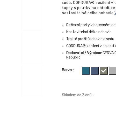
sedu, CORDURA® zesílení v o
kapsy s poutky na nářadí, r
nastavitelná délka nohavic.
Reflexní prvky v barevném od
Nastavitelná délka nohavic
Trojité prošití nohavic a sedu
CORDURA® zesílení v oblasti 
Dodavatel / Výrobce:
CERVA G
Republic
Barva
:
Skladem do 3 dnů
-