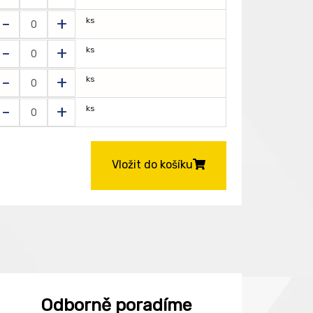
-
+
ks
-
+
ks
-
+
ks
-
+
ks
Vložit do košíku
Odborně poradíme