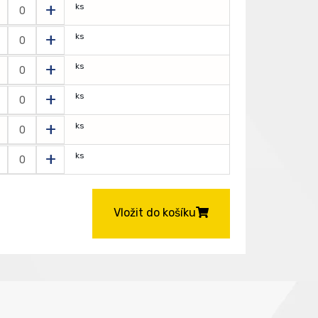
+
ks
+
ks
+
ks
+
ks
+
ks
+
ks
Vložit do košíku