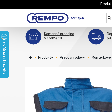
Produk
Kamenná prodejna
Do
v Kroměříži
při
Produkty
Pracovní oděvy
Montérkové