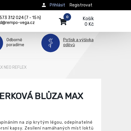
Přihlásit
Registrovat
0
73 312 024 (7 - 15 h)
Košík
d@rempo-vega.cz
0 Kč
Odborně
Potisk a výšivka
poradíme
oděvů
AX NEO REFLEX
ERKOVÁ BLŮZA MAX
pínáním na zip krytým légou, odepínatelné
prsní kapsy. Zesílení namáhaných míst loktů