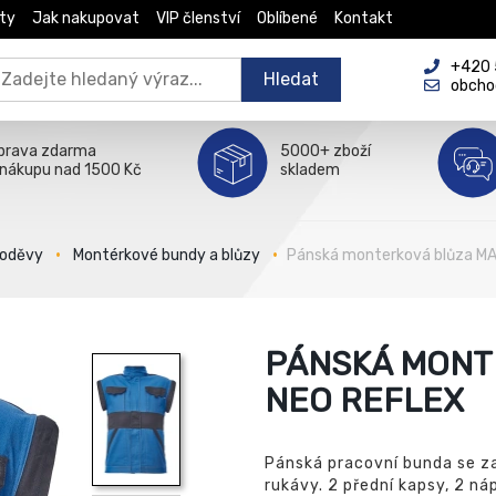
ty
Jak nakupovat
VIP členství
Oblíbené
Kontakt
+420 5
Hledat
obcho
prava zdarma
5000+ zboží
 nákupu nad 1500 Kč
skladem
 oděvy
Montérkové bundy a blůzy
Pánská monterková blůza M
PÁNSKÁ MONT
NEO REFLEX
Pánská pracovní bunda se za
rukávy. 2 přední kapsy, 2 ná