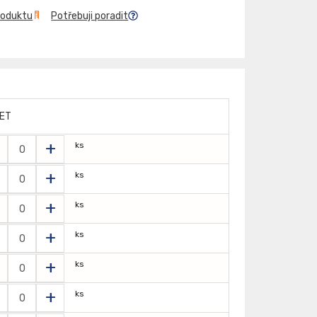
roduktu
Potřebuji poradit
ET
+
ks
+
ks
+
ks
+
ks
+
ks
+
ks