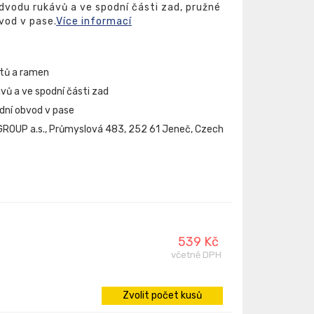
odvodu rukávů a ve spodní části zad, pružné
vod v pase.
Více informací
ktů a ramen
vů a ve spodní části zad
dní obvod v pase
ROUP a.s., Průmyslová 483, 252 61 Jeneč, Czech
539 Kč
včetně DPH
Zvolit počet kusů