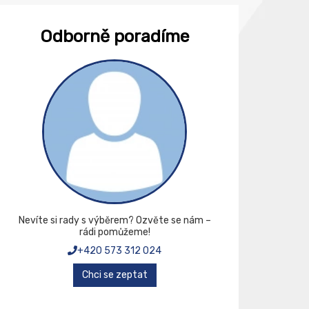
Odborně poradíme
Nevíte si rady s výběrem? Ozvěte se nám –
rádi pomůžeme!
+420 573 312 024
Chci se zeptat