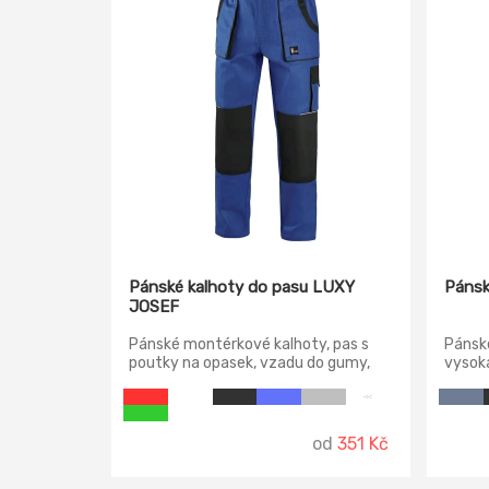
Pánské kalhoty do pasu LUXY
Pánsk
JOSEF
Pánské montérkové kalhoty, pas s
Pánské
poutky na opasek, vzadu do gumy,
vysoká
přední kapsy, boční kapsa na
Oxford
svinovací / skládací metr, boční
pro vk
kapsa na mobil / peněženku,
zdvojená kolena, zadní kapsa s
od
351 Kč
klopou, reflexní doplňky.