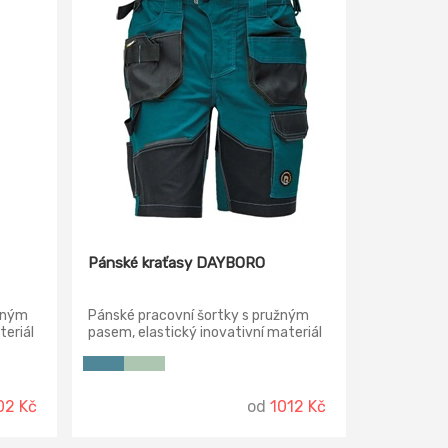
Pánské kraťasy DAYBORO
žným
Pánské pracovní šortky s pružným
teriál
pasem, elastický inovativní materiál
TRIFIBETEX®, odolné trojité prošití
nohavic a sedu, prostorné
lení v
multifunkční přední kapsy s poutky
unkční
na nářadí, reflexní prvky v barevném
02 Kč
od
1012 Kč
,
odstínu.
ínu,