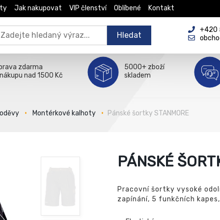
ty
Jak nakupovat
VIP členství
Oblíbené
Kontakt
+420 5
Hledat
obcho
prava zdarma
5000+ zboží
 nákupu nad 1500 Kč
skladem
 oděvy
Montérkové kalhoty
Pánské šortky STANMORE
PÁNSKÉ ŠORT
Pracovní šortky vysoké odoln
zapínání, 5 funkčních kapes