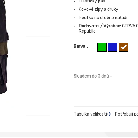
Elastický pas
Kovové zipy a druky
Poutka na drobné nářadí
Dodavatel / Výrobce:
CERVA G
Republic
Barva
:
Skladem do 3 dnů
-
Tabulka velikosti
Potřebuji p