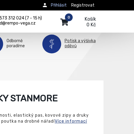
Přihlásit
Registrovat
0
73 312 024 (7 - 15 h)
Košík
d@rempo-vega.cz
0 Kč
Odborně
Potisk a výšivka
poradíme
oděvů
KY STANMORE
osti, elastický pas, kovové zipy a druky
, poutka na drobné nářadí
Více informací