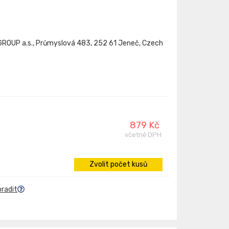
ROUP a.s., Průmyslová 483, 252 61 Jeneč, Czech
879 Kč
včetně DPH
Zvolit počet kusů
oradit