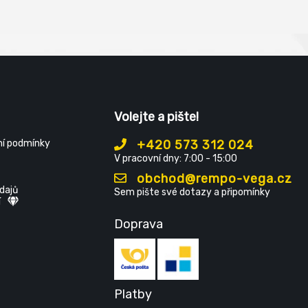
nastavitelná délka nohavic.
Volejte a pište!
í podmínky
+420 573 312 024
V pracovní dny: 7:00 - 15:00
obchod@rempo-vega.cz
dajů
Sem pište své dotazy a připomínky
í
Doprava
Platby