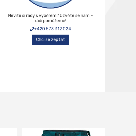
Nevíte si rady s výběrem? Ozvěte se nám –
rádi pomůžeme!
+420 573 312 024
Chci se zeptat