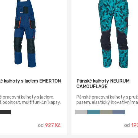
é kalhoty s laclem EMERTON
Pánské kalhoty NEURUM
CAMOUFLAGE
 pracovní kalhoty s laclem,
Pánské pracovní kalhoty s pru
 odolnost, multifunkční kapsy,
pasem, elastický inovativní ma
 600D zesílení kolenních kapes
TRIFIBETEX® s kamuflážovým
ládání ochranných nákoleníků.
potiskem, odolné trojité prošití
nohavic a sedu, CORDURA® zesí
oblasti kolen, prostorné multif
od
927 Kč
od
19
přední kapsy s poutky na nářadí
reflexní prvky v barevném odst