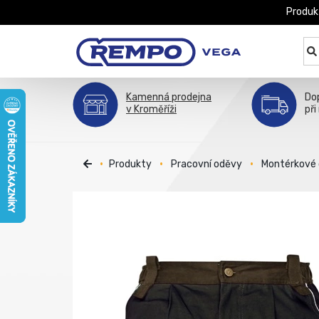
Produk
Kamenná prodejna
Do
v Kroměříži
při
Produkty
Pracovní oděvy
Montérkové