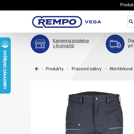
Produk
Kamenná prodejna
Do
v Kroměříži
při
Produkty
Pracovní oděvy
Montérkové