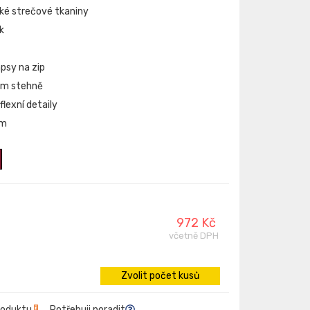
hké strečové tkaniny
k
psy na zip
vém stehně
flexní detaily
cm
972 Kč
včetně DPH
Zvolit počet kusů
roduktu
Potřebuji poradit