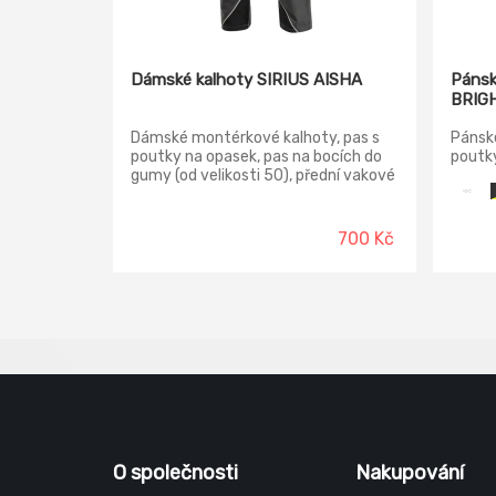
Dámské kalhoty SIRIUS AISHA
Pánsk
BRIG
Dámské montérkové kalhoty, pas s
Pánské
poutky na opasek, pas na bocích do
poutky
gumy (od velikosti 50), přední vakové
přední
kapsy, boční multifunkční kapsa,
kapsy 
zadní dvojité kapsy, reflexní doplňky.
zesíl
polyes
700 Kč
kolenn
klopam
O společnosti
Nakupování