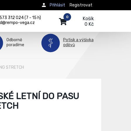
Přihlásit
Registrovat
0
73 312 024 (7 - 15 h)
Košík
d@rempo-vega.cz
0 Kč
Odborně
Potisk a výšivka
poradíme
oděvů
LING STRETCH
KÉ LETNÍ DO PASU
ETCH