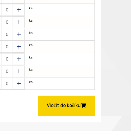
+
ks
+
ks
+
ks
+
ks
+
ks
+
ks
+
ks
Vložit do košíku