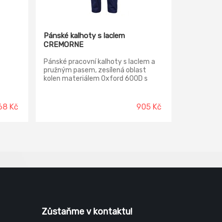
Pánské kalhoty s laclem
CREMORNE
Pánské pracovní kalhoty s laclem a
pružným pasem, zesílená oblast
kolen materiálem Oxford 600D s
možností vkládání kolenních výztuh,
5 funkčních kapes, kontrastní
paspulky, nastavitelná délka nohavic.
68 Kč
905 Kč
Zůstaňme v kontaktu!