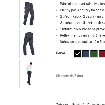
Pánské pracovní kalhoty z le
Pružný pas s poutky na opase
2 přední kapsy, 2 zadní kapsy
2 stehenní ventilační mesh ka
1 multifunkční kapsa na pra
Reflexní lemování a tištěné re
Nohavice prodloužitelné o 5 
Barva
:
Skladem do 3 dnů
-
Rozměry p
Tabulka velikosti