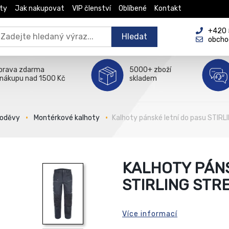
ty
Jak nakupovat
VIP členství
Oblíbené
Kontakt
+420 5
Hledat
obcho
prava zdarma
5000+ zboží
 nákupu nad 1500 Kč
skladem
 oděvy
Montérkové kalhoty
Kalhoty pánské letní do pasu STIR
KALHOTY PÁNS
STIRLING STR
Více informací