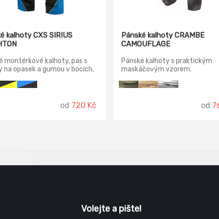
é kalhoty CXS SIRIUS
Pánské kalhoty CRAMBE
HTON
CAMOUFLAGE
 montérkové kalhoty, pas s
Pánské kalhoty s praktickým
 na opasek a gumou v bocích,
maskáčovým vzorem.
 klínové kapsy, multifunkční
na obou stranách, kolena
ena materiálem 600D
terem s možností vložení
od
720 Kč
od
7
ích výztuh, dvě zadní kapsy s
i, reflexní doplňky.
Volejte a pište!