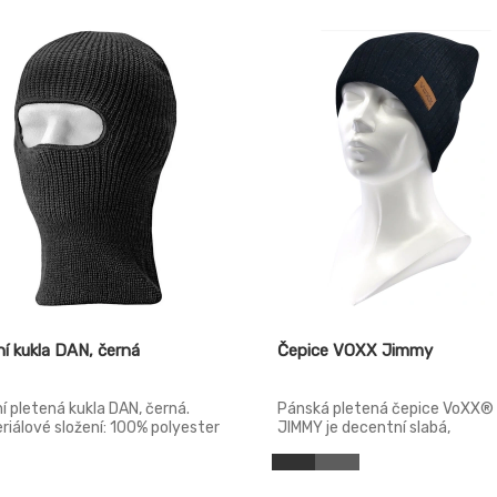
í kukla DAN, černá
Čepice VOXX Jimmy
í pletená kukla DAN, černá.
Pánská pletená čepice VoXX®
riálové složení: 100% polyester
JIMMY je decentní slabá,
jednoduchá a elegantní čepice
žebrovaného úpletu.