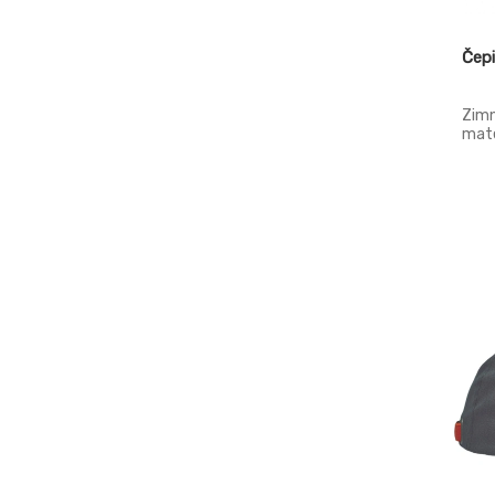
Čep
Zimn
mate