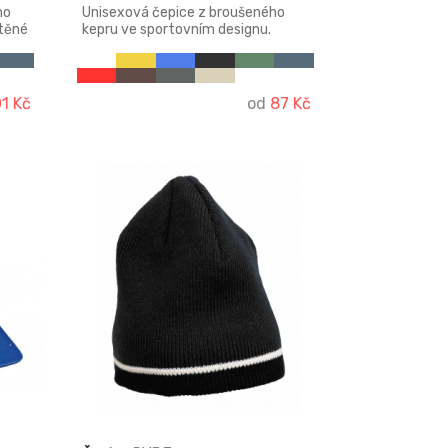
ho
Unisexová čepice z broušeného
štěné
kepru ve sportovním designu.
Velikost nastavitelná mosazným
klipem.
01 Kč
od
87 Kč