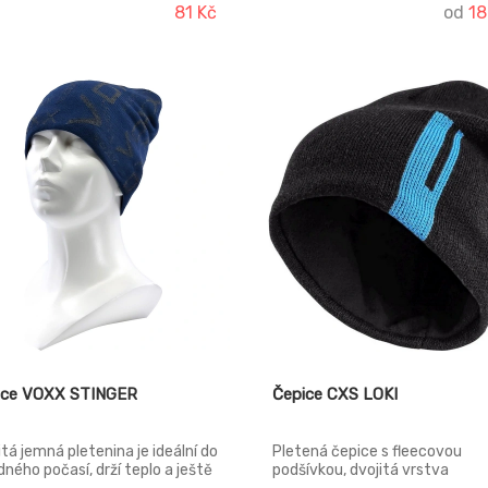
81 Kč
od
18
ice VOXX STINGER
Čepice CXS LOKI
itá jemná pletenina je ideální do
Pletená čepice s fleecovou
dného počasí, drží teplo a ještě
podšívkou, dvojitá vrstva