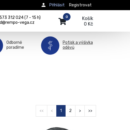
Přihlásit
Registrovat
0
73 312 024 (7 - 15 h)
Košík
d@rempo-vega.cz
0 Kč
Odborně
Potisk a výšivka
poradíme
oděvů
<<
<
1
2
>
>>