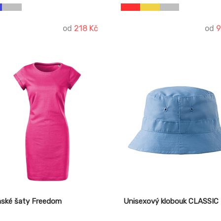
 budete vypadat stylově.
od
218 Kč
od
9
ské šaty Freedom
Unisexový klobouk CLASSIC