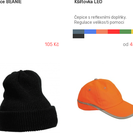
ice BEANIE
Kšiltovka LEO
Čepice s reflexními doplňky.
Regulace velikosti pomoci
plastového zapínaní.
105 Kč
od
4
-18%