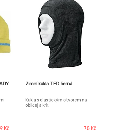
EADY
Zimní kukla TED černá
ími
Kukla s elastickým otvorem na
obličej a krk.
9 Kč
78 Kč