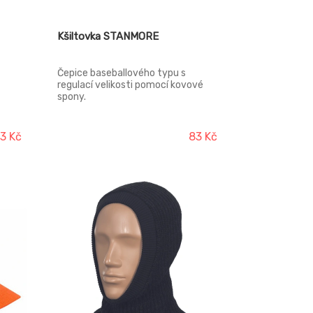
Kšiltovka STANMORE
Čepice baseballového typu s
regulací velikosti pomocí kovové
spony.
, 40 %
3 Kč
83 Kč