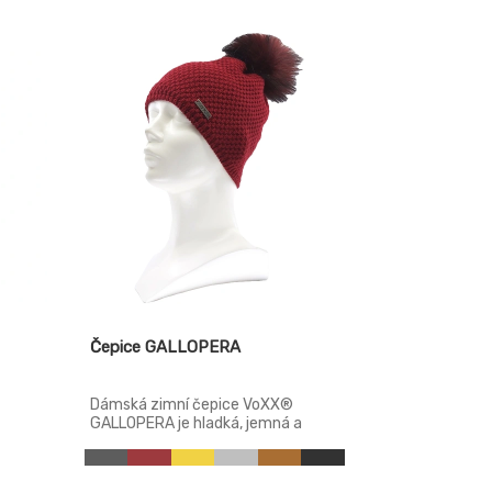
Čepice GALLOPERA
Dámská zimní čepice VoXX®
GALLOPERA je hladká, jemná a
 z
elegantní hřejivá čepice s vnitřní
stranou z microfleecu.