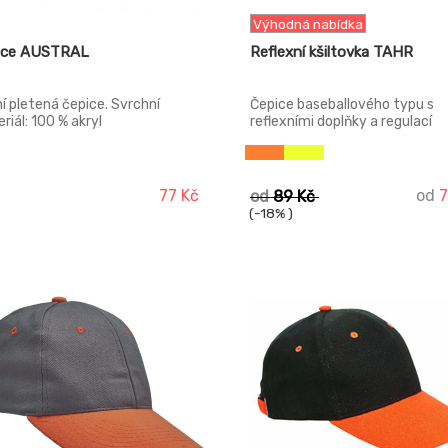
Výhodná nabídka
ice AUSTRAL
Reflexní kšiltovka TAHR
í pletená čepice. Svrchní
Čepice baseballového typu s
riál: 100 % akryl
reflexními doplňky a regulací
velikosti pomocí suchého zipu.
Svrchní materiál: 60 % bavlna 
polyester
77 Kč
od
7
od
89 Kč
(-18% )