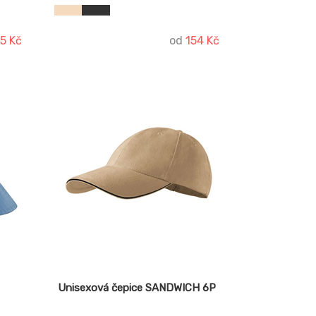
5 Kč
od
154 Kč
Unisexová čepice SANDWICH 6P