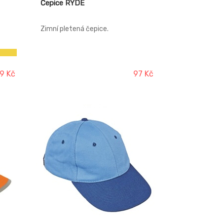
Čepice RYDE
Zimní pletená čepice.
9 Kč
97 Kč