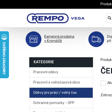
Produk
Kamenná prodejna
Do
v Kroměříži
při
Produk
KATEGORIE
ČE
Pracovní oděvy
Pracovní a volnočasová obuv
Ak
Oděvy pro práci / volný čas
Zobra
Ochranné pomůcky - OPP