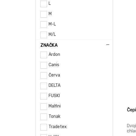
L
M
M-L
M/L
S
ZNAČKA
Ardon
Světle šedá
Canis
XL
Červa
XL-XXL
DELTA
XL/XXL
FUSKI
XS
Malfini
XXL
Čep
Tonak
Dvoj
Tradetex
chla