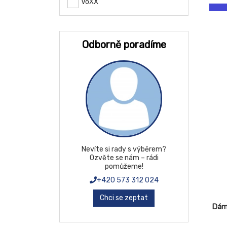
v ní
VoXX
Odborně poradíme
Nevíte si rady s výběrem?
Ozvěte se nám – rádi
pomůžeme!
+420 573 312 024
Chci se zeptat
Dám