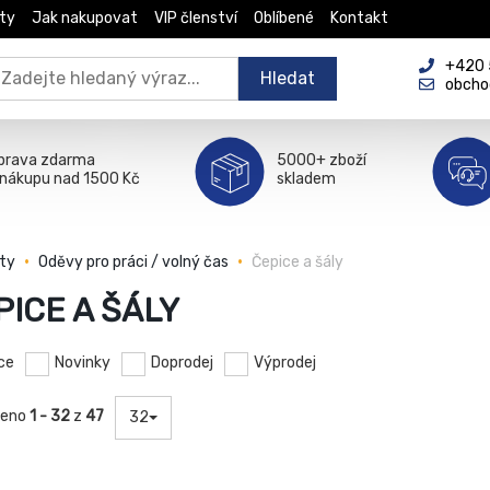
ty
Jak nakupovat
VIP členství
Oblíbené
Kontakt
+420 5
Hledat
obcho
prava zdarma
5000+ zboží
 nákupu nad 1500 Kč
skladem
ty
Oděvy pro práci / volný čas
Čepice a šály
PICE A ŠÁLY
ce
Novinky
Doprodej
Výprodej
zeno
1 - 32
z
47
32