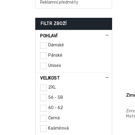
Reklamní předměty
FILTR ZBOŽÍ
POHLAVÍ
Dámské
Pánské
Unisex
VELIKOST
2XL
Zimn
56 - 58
60 - 62
Zimn
Mate
Černá
Kašmírová