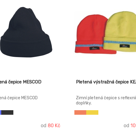
tená čepice MESCOD
Pletená výstražná čepice K
ená čepice MESCOD
Zimní pletená čepice s reflexn
doplňky.
od
80 Kč
od
10