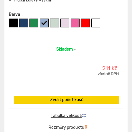
Hlubší kulatý výstřih
Barva
:
Skladem
-
211 Kč
včetně DPH
Zvolit počet kusů
Tabulka velikosti
Rozměry produktu