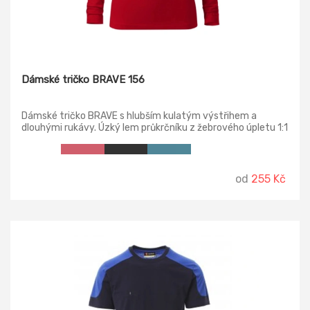
Dámské tričko BRAVE 156
Dámské tričko BRAVE s hlubším kulatým výstřihem a
dlouhými rukávy. Úzký lem průkrčníku z žebrového úpletu 1:1
s 5 % elastanu, vnitřní část průkrčníku začištěna kontrastní
páskou, zpevnění ramenních švů páskou.
od
255 Kč