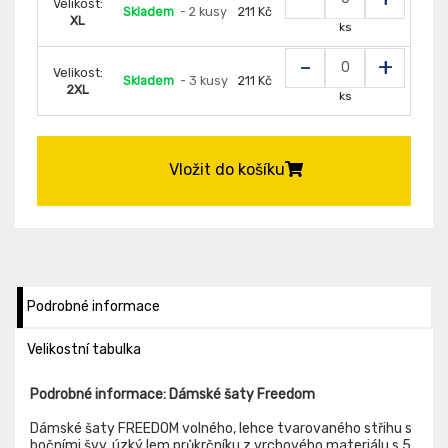
Velikost:
Skladem
- 2 kusy
211 Kč
XL
ks
-
+
Velikost:
Skladem
- 3 kusy
211 Kč
2XL
ks
Vložit do košíku
Podrobné informace
Velikostní tabulka
Podrobné informace: Dámské šaty Freedom
Dámské šaty FREEDOM volného, lehce tvarovaného střihu s
bočními švy, úzký lem průkrčníku z vrchového materiálu s 5