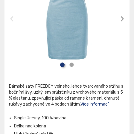
Dámské šaty FREEDOM volného, lehce tvarovaného střihu s
bočními švy, úzký lem průkrčníku z vrchového materiálu s 5
% elastanu, zpevňující páska od ramene k rameni, ohrnuté
rukávy zachycené ve 4 bodech šitím.
Více informací
Single Jersey, 100 % bavlna
Délka nad kolena