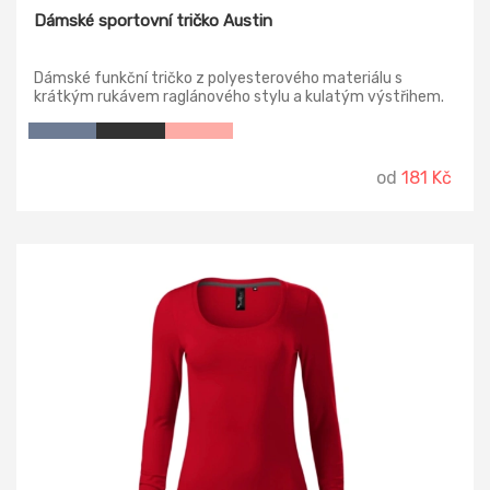
Dámské sportovní tričko Austin
Dámské funkční tričko z polyesterového materiálu s
krátkým rukávem raglánového stylu a kulatým výstřihem.
Tričko z příjemné komfortní látky, která se snadno
přizpůsobí tělu.
od
181 Kč