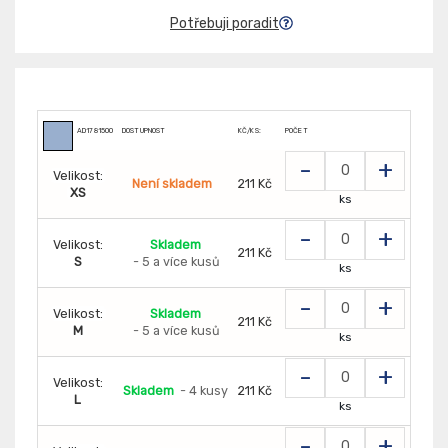
Potřebuji poradit
AD1781500
DOSTUPNOST
KČ/KS:
POČET
-
+
Velikost:
Není skladem
211 Kč
XS
ks
-
+
Velikost:
Skladem
211 Kč
S
- 5 a více kusů
ks
-
+
Velikost:
Skladem
211 Kč
M
- 5 a více kusů
ks
-
+
Velikost:
Skladem
- 4 kusy
211 Kč
L
ks
-
+