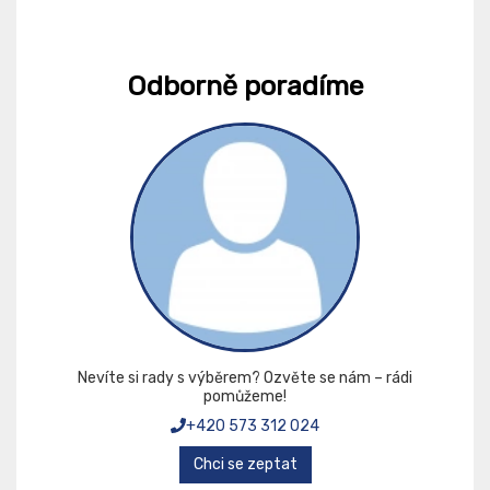
Odborně poradíme
Nevíte si rady s výběrem? Ozvěte se nám – rádi
pomůžeme!
+420 573 312 024
Chci se zeptat