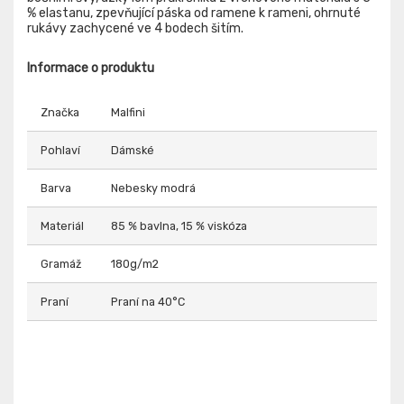
% elastanu, zpevňující páska od ramene k rameni, ohrnuté
rukávy zachycené ve 4 bodech šitím.
Informace o produktu
Značka
Malfini
Pohlaví
Dámské
Barva
Nebesky modrá
Materiál
85 % bavlna, 15 % viskóza
Gramáž
180g/m2
Praní
Praní na 40°C