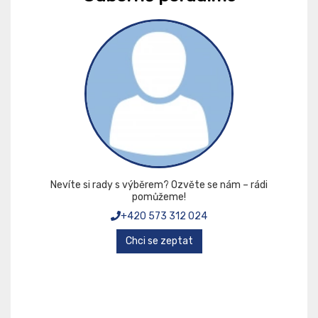
Nevíte si rady s výběrem? Ozvěte se nám – rádi
pomůžeme!
+420 573 312 024
Chci se zeptat