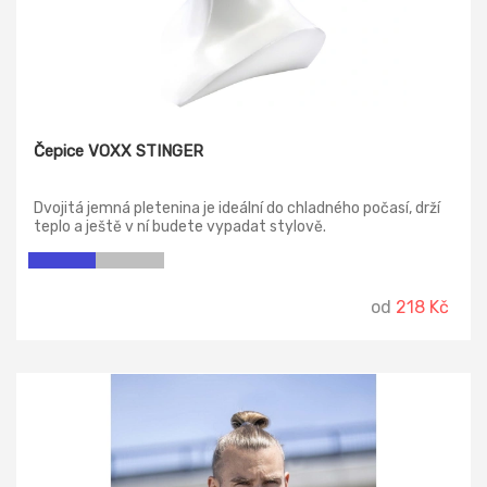
Čepice VOXX STINGER
Dvojitá jemná pletenina je ideální do chladného počasí, drží
teplo a ještě v ní budete vypadat stylově.
od
218 Kč