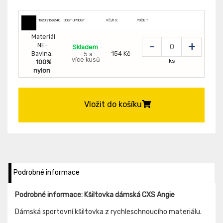
182021682400
DOSTUPNOST
KČ/KS:
POČET
Materiál
-
+
NE-
Skladem
Bavlna:
154 Kč
- 5 a
více kusů
ks
100%
nylon
Vložit do košíku
Podrobné informace
Podrobné informace: Kšiltovka dámská CXS Angie
Dámská sportovní kšiltovka z rychleschnoucího materiálu.