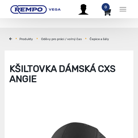
0
Menu
Produkty
Oděvy pro práci / volný čas
Čepice a šály
KŠILTOVKA DÁMSKÁ CXS
ANGIE