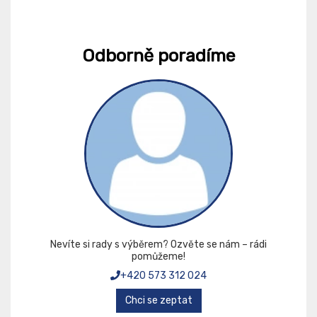
Odborně poradíme
Nevíte si rady s výběrem? Ozvěte se nám – rádi
pomůžeme!
+420 573 312 024
Chci se zeptat