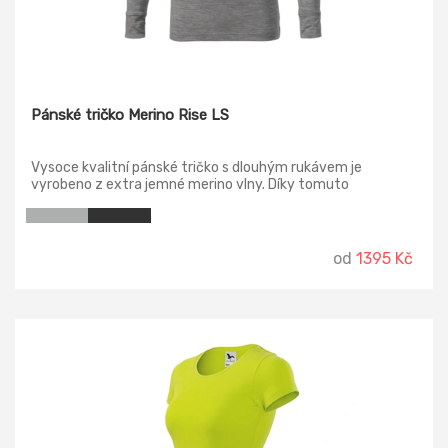
Pánské tričko Merino Rise LS
Vysoce kvalitní pánské tričko s dlouhým rukávem je
vyrobeno z extra jemné merino vlny. Díky tomuto
luxusnímu přírodnímu materiálu je tričko velmi prodyšné a
nemačkavé. Tričko přiléhavého střihu s bočními švy, úzký
lem průkrčníku z vrchového materiálu, vnitřní část
průkrčníku začištěna páskou z vrchového materiálu,
od
1395 Kč
zpevnění ramenních švů páskou.