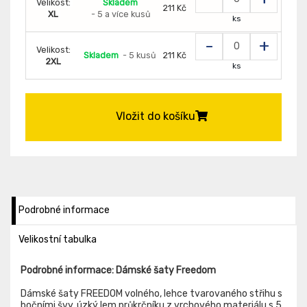
Velikost:
Skladem
211 Kč
XL
- 5 a více kusů
ks
-
+
Velikost:
Skladem
- 5 kusů
211 Kč
2XL
ks
Vložit do košíku
Podrobné informace
Velikostní tabulka
Podrobné informace: Dámské šaty Freedom
Dámské šaty FREEDOM volného, lehce tvarovaného střihu s
bočními švy, úzký lem průkrčníku z vrchového materiálu s 5