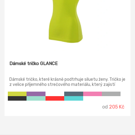
Dámské tričko GLANCE
Dámské tričko, které krásně podtrhuje siluetu ženy. Tričko je
z velice příjemného strečového materiálu, který zajistí
stálost tvaru. Je ideální pro celodenní nošení. Ze široké
škály barev si každá vybere :-) Tričko má přiléhavý střih s
bočními švy, úzký lem průkrčníku z vrchového materiálu,
vnitřní část průkrčníku začištěna páskou z vrchového
od
205 Kč
materiálu, zpevnění ramenních švů páskou, krátké přiléhavé
rukávy.