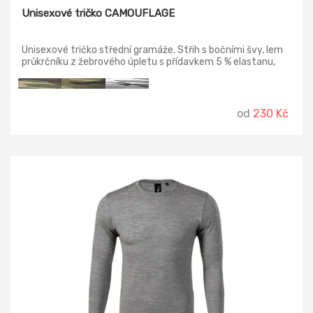
Unisexové tričko CAMOUFLAGE
Unisexové tričko střední gramáže. Střih s bočními švy, lem
průkrčníku z žebrového úpletu s přídavkem 5 % elastanu,
zpevňující ramenní páska.
od
230 Kč