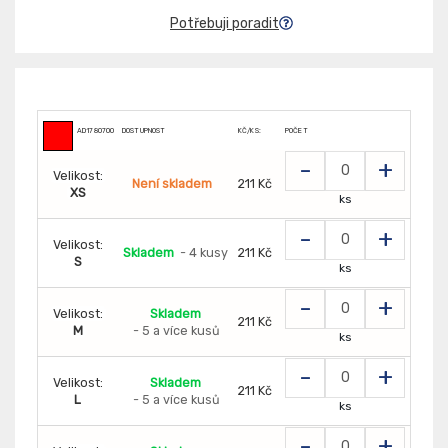
Potřebuji poradit
AD1780700
DOSTUPNOST
KČ/KS:
POČET
-
+
Velikost:
Není skladem
211 Kč
XS
ks
-
+
Velikost:
Skladem
- 4 kusy
211 Kč
S
ks
-
+
Velikost:
Skladem
211 Kč
M
- 5 a více kusů
ks
-
+
Velikost:
Skladem
211 Kč
L
- 5 a více kusů
ks
-
+