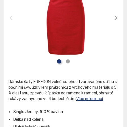
Dámské šaty FREEDOM volného, lehce tvarovaného střihu s
bočními švy, úzký lem průkrčníku z vrchového materiálu s 5
% elastanu, zpevňující páska od ramene k rameni, ohrnuté
rukávy zachycené ve 4 bodech šitím.
Více informací
Single Jersey, 100 % bavlna
Délka nad kolena