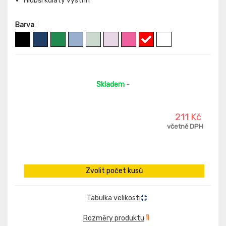
Hlubší kulatý výstřih
Barva
:
Skladem
-
211 Kč
včetně DPH
Zvolit počet kusů
Tabulka velikosti
Rozměry produktu