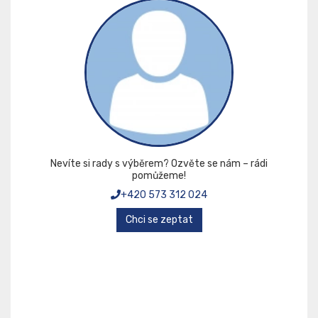
Nevíte si rady s výběrem? Ozvěte se nám – rádi
pomůžeme!
+420 573 312 024
Chci se zeptat