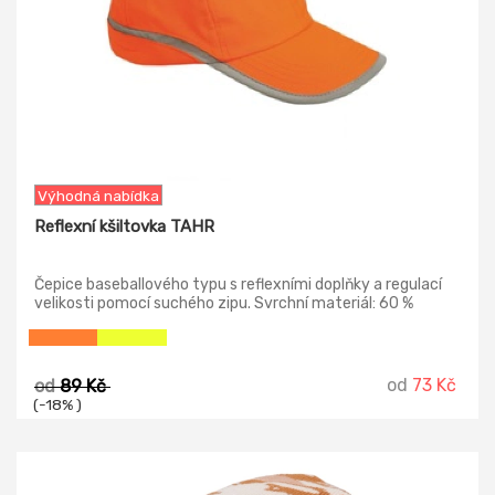
Výhodná nabídka
Reflexní kšiltovka TAHR
Čepice baseballového typu s reflexními doplňky a regulací
velikosti pomocí suchého zipu. Svrchní materiál: 60 %
bavlna , 40 % polyester
od
73 Kč
od
89 Kč
(-18% )