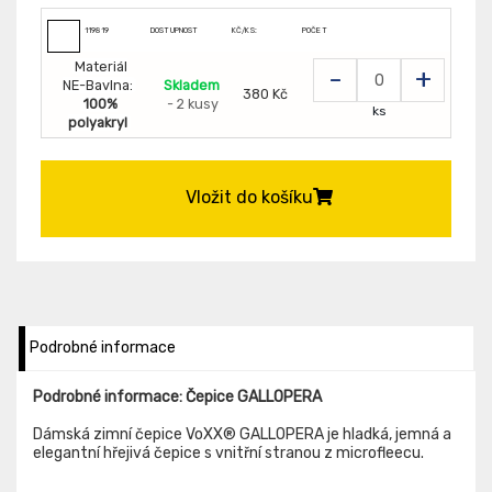
119819
DOSTUPNOST
KČ/KS:
POČET
Materiál
-
+
NE-Bavlna:
Skladem
380 Kč
100%
- 2 kusy
ks
polyakryl
Vložit do košíku
Podrobné informace
Podrobné informace: Čepice GALLOPERA
Dámská zimní čepice VoXX® GALLOPERA je hladká, jemná a
elegantní hřejivá čepice s vnitřní stranou z microfleecu.