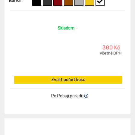
Barva
:
Skladem
-
380 Kč
včetně DPH
Zvolit počet kusů
Potřebuji poradit