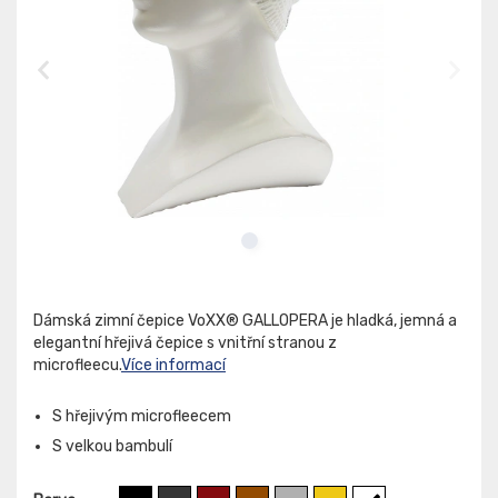
Dámská zimní čepice VoXX® GALLOPERA je hladká, jemná a
elegantní hřejivá čepice s vnitřní stranou z
microfleecu.
Více informací
S hřejivým microfleecem
S velkou bambulí