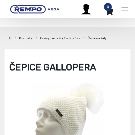
0
Men
Produkty
Oděvy pro práci / volný čas
Čepice a šály
ČEPICE GALLOPERA