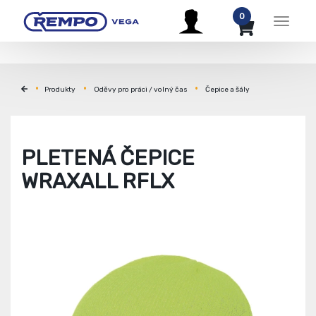
0
Menu
Produkty
Oděvy pro práci / volný čas
Čepice a šály
PLETENÁ ČEPICE
WRAXALL RFLX