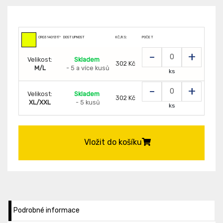
CR0314013179000
DOSTUPNOST
KČ/KS:
POČET
-
+
Velikost:
Skladem
302 Kč
M/L
- 5 a více kusů
ks
-
+
Velikost:
Skladem
302 Kč
XL/XXL
- 5 kusů
ks
Vložit do košíku
Podrobné informace