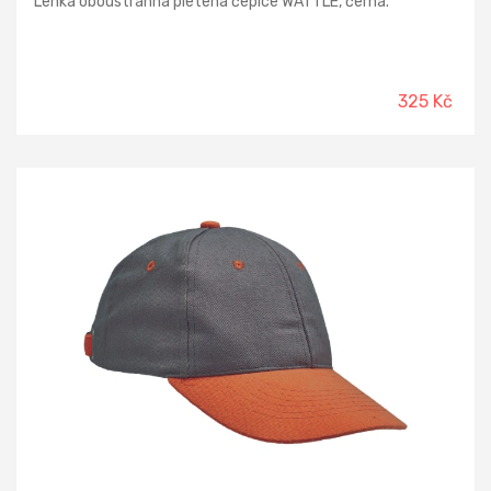
Lehká oboustranná pletená čepice WATTLE, černá.
325 Kč