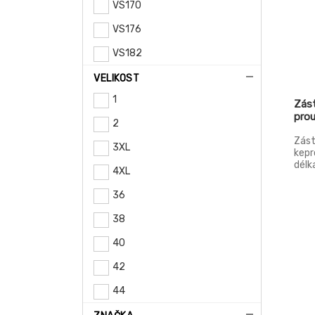
VS170
VS176
VS182
VS185-neukončená délka
VELIKOST
1
VS194
Zást
pro
2
Zást
3XL
kepr
délk
4XL
36
38
40
42
44
46