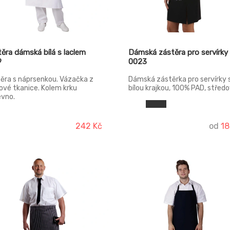
ěra dámská bílá s laclem
Dámská zástěra pro servírky
9
0023
ěra s náprsenkou. Vázačka z
Dámská zástěrka pro servírky 
ové tkanice. Kolem krku
bílou krajkou, 100% PAD, střed
vno.
prošitá kapsa.
242 Kč
od
18