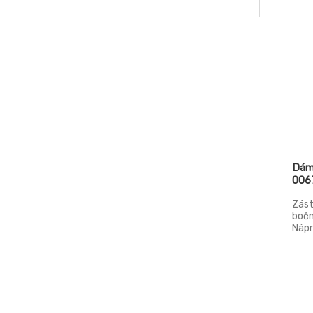
64ZK
66
68
EU100
EU104
EU108
EU17
Dáms
006
EU18
Zást
EU19
bočn
Nápr
EU23
Délk
EU24
EU25
EU26