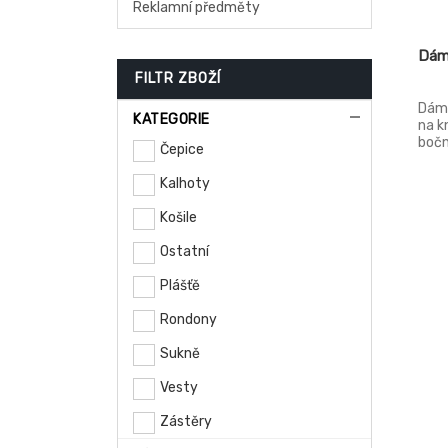
Reklamní předměty
Dáms
FILTR ZBOŽÍ
Dáms
KATEGORIE
na k
bočn
Čepice
Kalhoty
Košile
Ostatní
Plášťě
Rondony
Sukně
Vesty
Zástěry