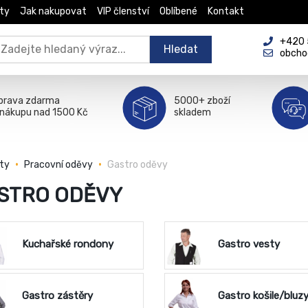
ty
Jak nakupovat
VIP členství
Oblíbené
Kontakt
+420 5
Hledat
obcho
prava zdarma
5000+ zboží
 nákupu nad 1500 Kč
skladem
ty
Pracovní oděvy
Gastro oděvy
STRO ODĚVY
Kuchařské rondony
Gastro vesty
Gastro zástěry
Gastro košile/bluz