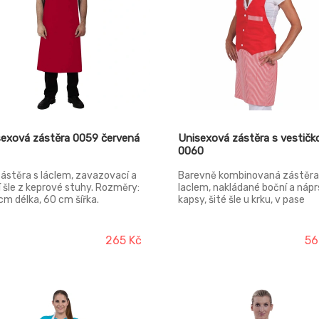
sexová zástěra 0059 červená
Unisexová zástěra s vestičk
0060
zástěra s láclem, zavazovací a
Barevně kombinovaná zástěra
í šle z keprové stuhy. Rozměry:
laclem, nakládané boční a nápr
cm délka, 60 cm šířka.
kapsy, šité šle u krku, v pase
vázačky, dvě velikosti.
265 Kč
56