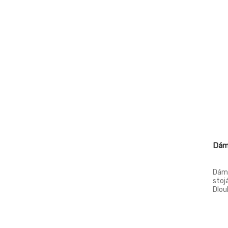
EU27
EU34
EU36
EU38
EU40
EU40.32
EU42
EU42.34
Dám
EU44
EU44.36
Dáms
stoj
EU46
Dlou
EU46.38
EU48