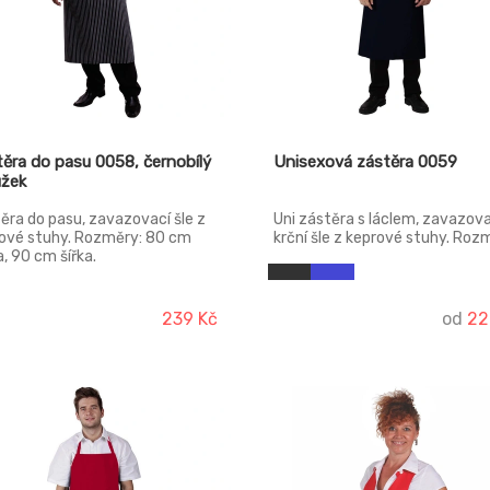
ěra do pasu 0058, černobílý
Unisexová zástěra 0059
užek
ěra do pasu, zavazovací šle z
Uni zástěra s láclem, zavazova
ové stuhy. Rozměry: 80 cm
krční šle z keprové stuhy. Roz
a, 90 cm šířka.
103 cm délka, 90 cm šířka.
239 Kč
od
22