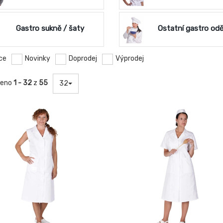
Gastro sukně / šaty
Ostatní gastro od
ce
Novinky
Doprodej
Výprodej
zeno
1 - 32
z
55
32