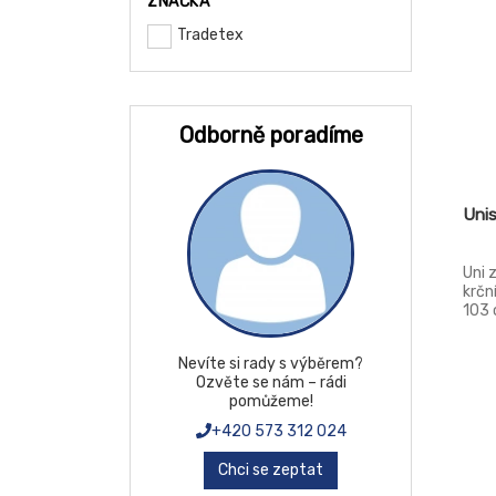
ZNAČKA
Tradetex
48
50
52
Odborně poradíme
53-56
54
Uni
54-57
56
Uni 
krčn
57-60
103 
58
Nevíte si rady s výběrem?
58-61
Ozvěte se nám – rádi
pomůžeme!
60
+420 573 312 024
62
Chci se zeptat
64