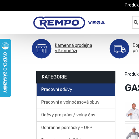
Produk
Kamenná prodejna
Do
v Kroměříži
při
Produk
KATEGORIE
GA
Pracovní oděvy
Pracovní a volnočasová obuv
Oděvy pro práci / volný čas
Ochranné pomůcky - OPP