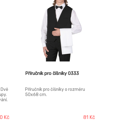
Příručník pro číšníky 0333
 Dvě
Příručník pro číšníky o rozměru
upy.
50x68 cm.
ání.
0 Kč
81 Kč