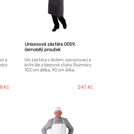
Unisexová zástěra 0059,
černobílý proužek
cí a
Uni zástěra s láclem, zavazovací a
měry:
krční šle z keprové stuhy. Rozměry:
103 cm délka, 90 cm šířka.
8 Kč
247 Kč