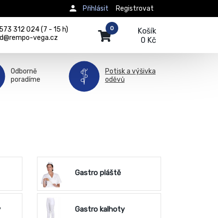
Přihlásit
Registrovat
0
73 312 024 (7 - 15 h)
Košík
d@rempo-vega.cz
0 Kč
Odborně
Potisk a výšivka
poradíme
oděvů
Gastro pláště
y
Gastro kalhoty