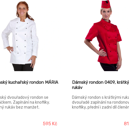
ský kuchařský rondon MÁRIA
Dámský rondon 0409, krátký
rukáv
ký dvouřadový rondon se
Dámský rondon s krátkými ruk
áčkem. Zapínání na knoflíky.
dvouřadé zapínání na rondono
hý rukáv bez manžet.
knoflíky, přední i zadní díl členě
princesovými švy, přední kraj a
stojáček s barevnou výpustko
595 Kč
81