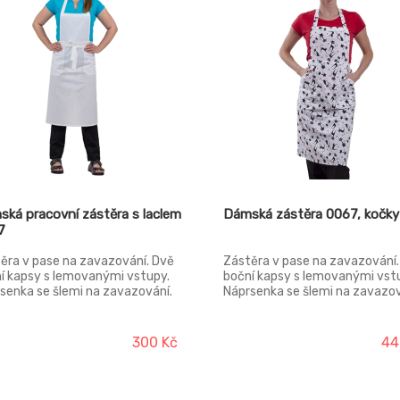
ká pracovní zástěra s laclem
Dámská zástěra 0067, kočky
7
ěra v pase na zavazování. Dvě
Zástěra v pase na zavazování.
í kapsy s lemovanými vstupy.
boční kapsy s lemovanými vst
senka se šlemi na zavazování.
Náprsenka se šlemi na zavazov
a pod kolena.
Délka pod kolena.
300 Kč
44