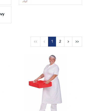
ěvy
<<
<
1
2
>
>>