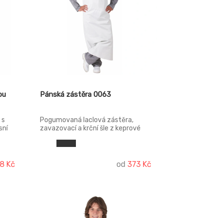
ou
Pánská zástěra 0063
 s
Pogumovaná laclová zástěra,
sní
zavazovací a krční šle z keprové
stuhy, délka pod kolena.
8 Kč
od
373 Kč