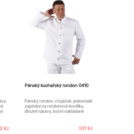
Pánský kuchařský rondon 0410
ávy,
Pánský rondon, stojáček, jednořadé
vé
zapínání na rondonové knoflíky,
ný
dlouhé rukávy, boční nakládané
kapsy, náprsní kapsička.
u.
2 Kč
531 Kč