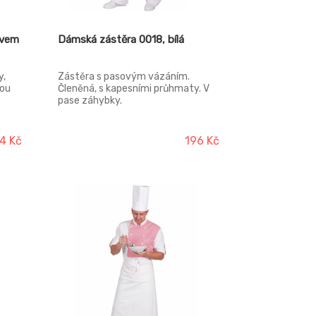
ávem
Dámská zástěra 0018, bílá
y,
Zástěra s pasovým vázáním.
nou
Členěná, s kapesními průhmaty. V
pase záhybky.
4 Kč
196 Kč