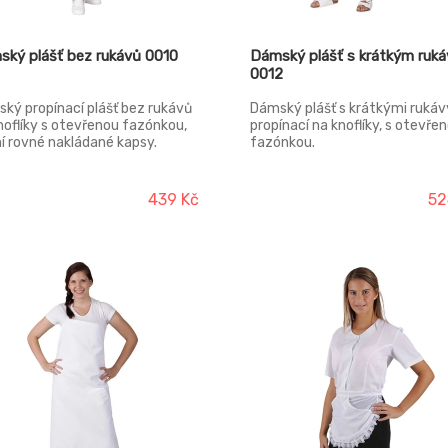
ký plášť bez rukávů 0010
Dámský plášť s krátkým ruk
0012
ký propínací plášť bez rukávů
Dámský plášť s krátkými rukáv
noflíky s otevřenou fazónkou,
propínací na knoflíky, s otevře
í rovné nakládané kapsy.
fazónkou.
439 Kč
52