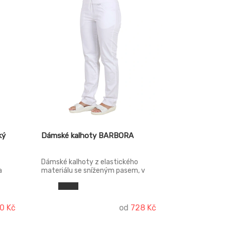
ký
Dámské kalhoty BARBORA
Dámské kalhoty z elastického
a
materiálu se sníženým pasem, v
pase je patent s tkanicí, falešný
ní
rozparek, boční kapsy váčkové,
zadní kapsy nakládané.
0 Kč
od
728 Kč