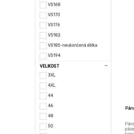
do š
VS168
je f
VS170
VS176
VS182
VS185-neukončená délka
VS194
VELIKOST
3XL
4XL
44
46
Pán
48
Páns
50
páse