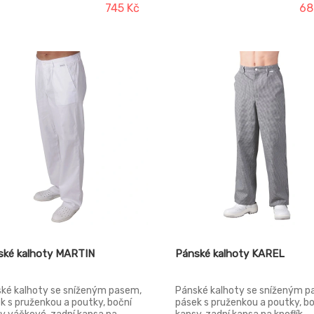
pičky, nakládané, v předním díle
745 Kč
68
alešný rozparek.
ské kalhoty MARTIN
Pánské kalhoty KAREL
ké kalhoty se sníženým pasem,
Pánské kalhoty se sníženým p
k s pruženkou a poutky, boční
pásek s pruženkou a poutky, b