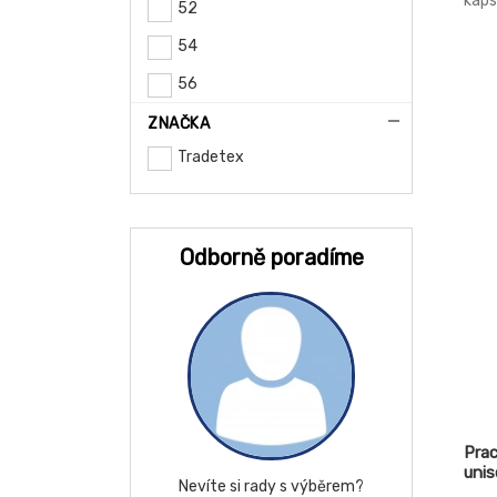
kaps
52
knofl
54
56
58
ZNAČKA
Tradetex
60
62
64
Odborně poradíme
EU100
EU104
EU108
EU17
EU18
Prac
EU19
unis
Nevíte si rady s výběrem?