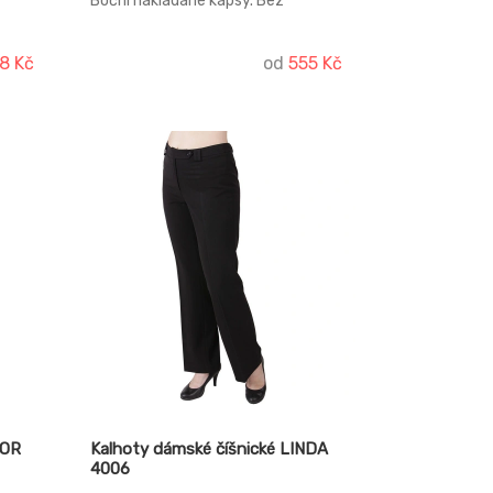
Boční nakládané kapsy. Bez
rozparku.
8 Kč
od
555 Kč
BOR
Kalhoty dámské číšnické LINDA
4006