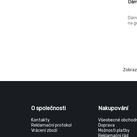
Dám
EU46
Dáms
EU46.38
na g
EU48
EU48.40
EU50
EU50.42
Zobra
EU52
EU52.44
EU54
EU54.46
O společnosti
Nakupování
EU56
Kontakty
Všeobecné obchodn
EU56.48
Reklamační protokol
Doprava
Vrácení zboží
Možnosti platby
EU58
Reklamační řád