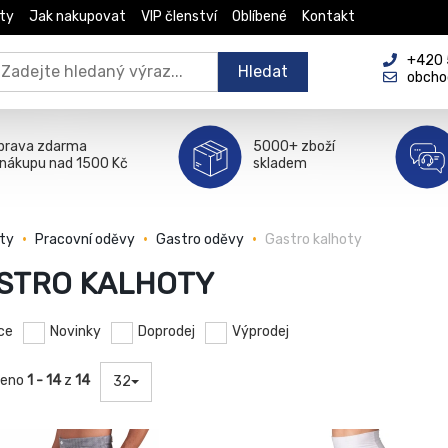
ty
Jak nakupovat
VIP členství
Oblíbené
Kontakt
+420 5
Hledat
obcho
prava zdarma
5000+ zboží
 nákupu nad 1500 Kč
skladem
ty
Pracovní oděvy
Gastro oděvy
Gastro kalhoty
STRO KALHOTY
ce
Novinky
Doprodej
Výprodej
zeno
1 - 14
z
14
32