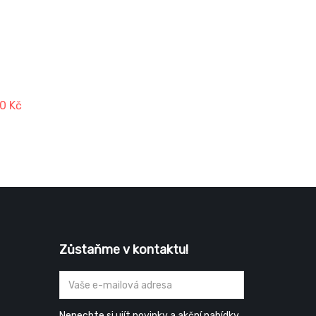
í
tavu.
0 Kč
Zůstaňme v kontaktu!
Nenechte si ujít novinky a akční nabídky.