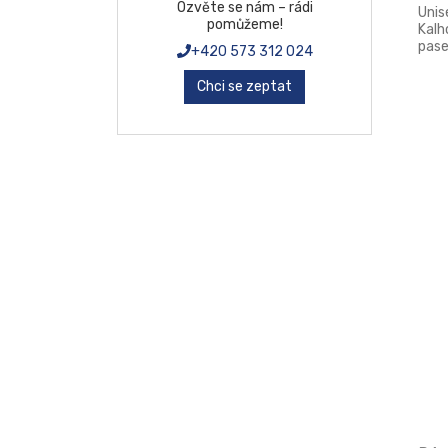
EU23
Ozvěte se nám – rádi
Unis
pomůžeme!
Kalh
EU24
pase
+420 573 312 024
Bočn
EU25
rozp
Chci se zeptat
EU26
EU27
EU34
EU36
EU38
EU40
EU40.32
EU42
EU42.34
EU44
EU44.36