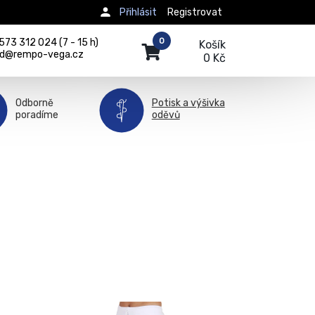
Přihlásit
Registrovat
0
73 312 024 (7 - 15 h)
Košík
d@rempo-vega.cz
0 Kč
Odborně
Potisk a výšivka
poradíme
oděvů