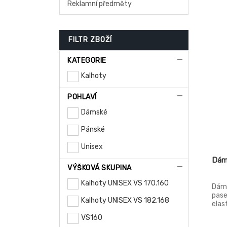
Reklamní předměty
FILTR ZBOŽÍ
KATEGORIE
Kalhoty
POHLAVÍ
Dámské
Pánské
Unisex
Dám
VÝŠKOVÁ SKUPINA
Kalhoty UNISEX VS 170.160
Dáms
pase
Kalhoty UNISEX VS 182.168
elas
všit
VS160
váčk