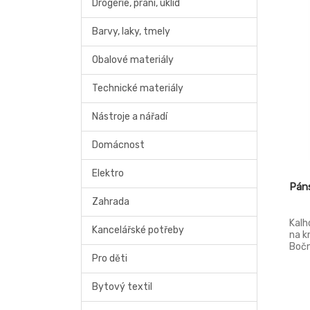
Drogerie, praní, úklid
Barvy, laky, tmely
Obalové materiály
Technické materiály
Nástroje a nářadí
Domácnost
Elektro
Páns
Zahrada
Kalh
Kancelářské potřeby
na k
Bočn
Pro děti
knofl
Bytový textil