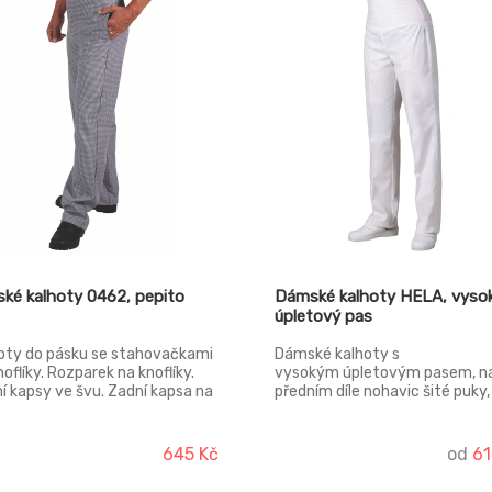
ké kalhoty 0462, pepito
Dámské kalhoty HELA, vyso
úpletový pas
oty do pásku se stahovačkami
Dámské kalhoty s
noflíky. Rozparek na knoflíky.
vysokým úpletovým pasem, n
í kapsy ve švu. Zadní kapsa na
předním díle nohavic šité puky,
ík.
kalhoty nemají kapsy, konfekč
velikosti.
645 Kč
od
61