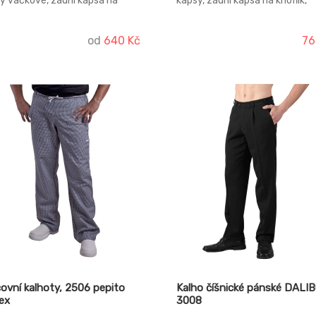
y váčkové, zadní kapsa na
kapsy, zadní kapsa na knoflík,
ík, rozparek na zip.
rozparek na zip.
od
640 Kč
76
ovní kalhoty, 2506 pepito
Kalho číšnické pánské DALI
ex
3008