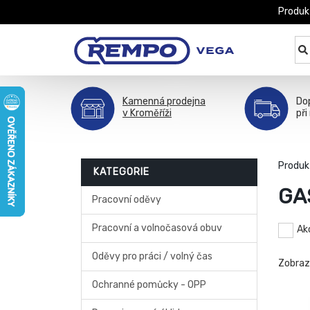
Produk
Kamenná prodejna
Do
v Kroměříži
při
Produk
KATEGORIE
GA
Pracovní oděvy
Pracovní a volnočasová obuv
Ak
Oděvy pro práci / volný čas
Zobra
Ochranné pomůcky - OPP