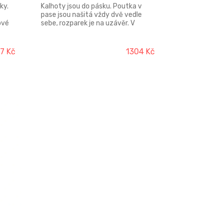
ky.
Kalhoty jsou do pásku. Poutka v
pase jsou našitá vždy dvě vedle
ové
sebe, rozparek je na uzávěr. V
zadním díle jsou odšité záševky, na
m je
předních dílech jsou zažehlené puky.
élka
37 Kč
1304 Kč