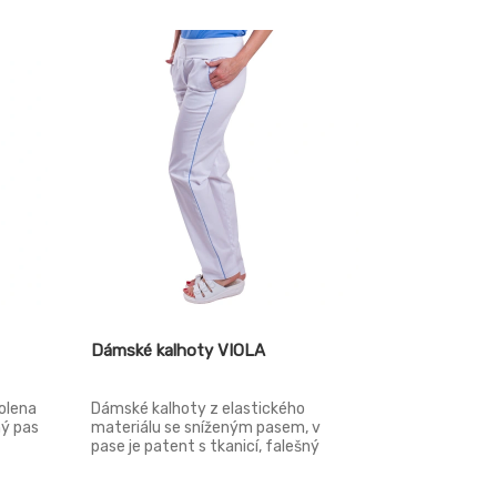
Dámské kalhoty VIOLA
olena
Dámské kalhoty z elastického
ný pas
materiálu se sníženým pasem, v
pase je patent s tkanicí, falešný
 v
rozparek, boční kapsy váčkové, v
bočních švech lampasy.