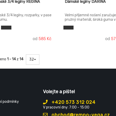
ské 3/4 legíny REGÍNA
Dámské legíny DARINA
ké 3/4 legíny, rozparky, v pase
Velmi příjemné nošení zaručuje
umu.
pružný materiál, široká guma v
pase. Legíny jsou vyrobeny z
neprůhledného materiálu. Vyšš
zadní sed. Legíny modelují pos
od
585 Kč
od
57
zeno
1 - 14
z
14
32
Volejte a pište!
í podmínky
+420 573 312 024
V pracovní dny: 7:00 - 15:00
obchod@rempo-vega.cz