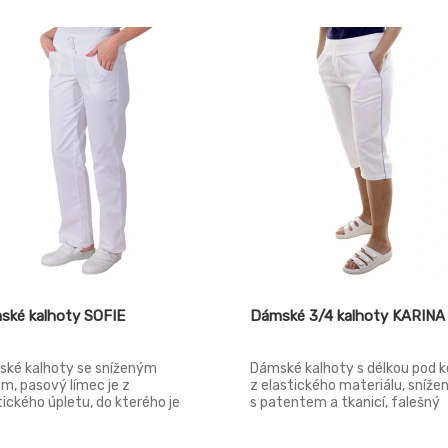
ské kalhoty SOFIE
Dámské 3/4 kalhoty KARINA
ké kalhoty se sníženým
Dámské kalhoty s délkou pod k
m, pasový límec je z
z elastického materiálu, sníže
tického úpletu, do kterého je
s patentem a tkanicí, falešný
á pruženka s tkanicí, přední
rozparek, boční kapsy váčkové,
ové kapsy, dvě zadní kapsy jsou
bočních švech lampasy.