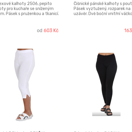
exové kalhoty 2506, pepito
Čišnické pánské kalhoty s pout
oty pro kuchaře se sníženým
Pásek vyztužený, rozparek na
m. Pásek s pruženkou a tkanicí.
uzávěr. Dvě boční vnitřní váčk
í nakládané kapsy. Bez
kapsy s šikmými vstupy. Zadní
arku.
lištová kapsa s vnitřním váčke
jištěná zápinkou s knoflíkem. D
od
603 Kč
16
kalhot je neukončená.