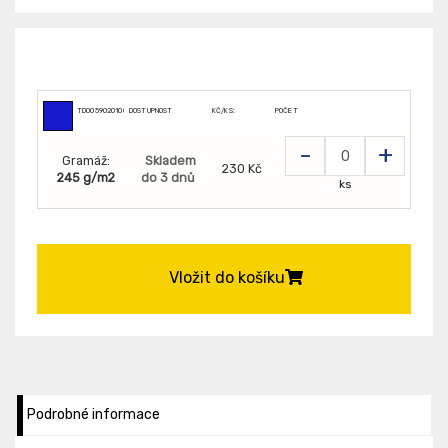
TD0059020100202
DOSTUPNOST
KČ/KS:
POČET
-
+
Gramáž:
Skladem
230 Kč
245 g/m2
do 3 dnů
ks
Vložit do košíku
Podrobné informace