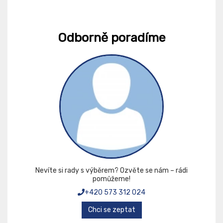
Odborně poradíme
Nevíte si rady s výběrem? Ozvěte se nám – rádi
pomůžeme!
+420 573 312 024
Chci se zeptat