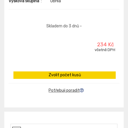
Výšková skupina
:
ObHla
Skladem do 3 dnů
-
234 Kč
včetně DPH
Zvolit počet kusů
Potřebuji poradit