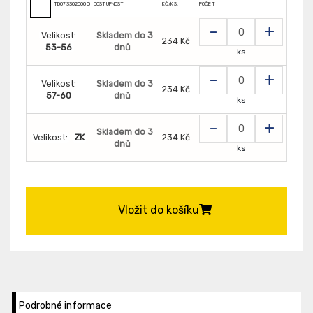
TD0733020000000
DOSTUPNOST
KČ/KS:
POČET
-
+
Velikost:
Skladem do 3
234 Kč
53-56
dnů
ks
-
+
Velikost:
Skladem do 3
234 Kč
57-60
dnů
ks
-
+
Skladem do 3
Velikost:
ZK
234 Kč
dnů
ks
Vložit do košíku
Podrobné informace