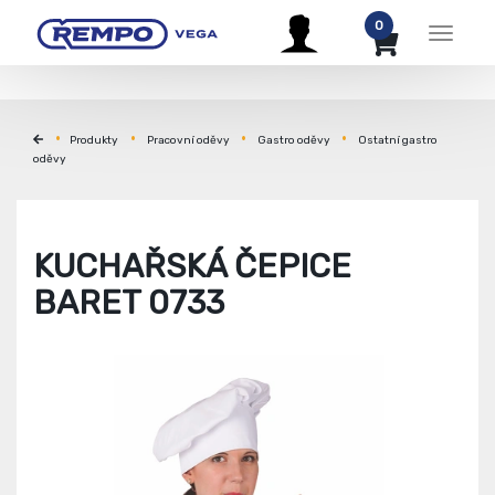
0
Menu
Produkty
Pracovní oděvy
Gastro oděvy
Ostatní gastro
oděvy
KUCHAŘSKÁ ČEPICE
BARET 0733