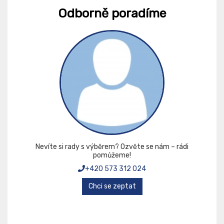
Odborně poradíme
Nevíte si rady s výběrem? Ozvěte se nám – rádi
pomůžeme!
+420 573 312 024
Chci se zeptat