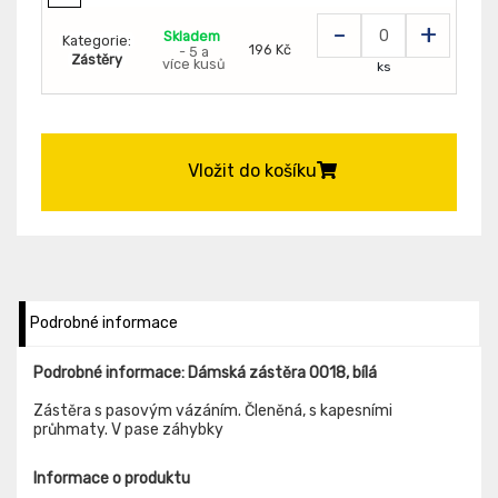
-
+
Skladem
Kategorie:
196 Kč
- 5 a
Zástěry
více kusů
ks
Vložit do košíku
Podrobné informace
Podrobné informace: Dámská zástěra 0018, bílá
Zástěra s pasovým vázáním. Členěná, s kapesními
průhmaty. V pase záhybky
Informace o produktu