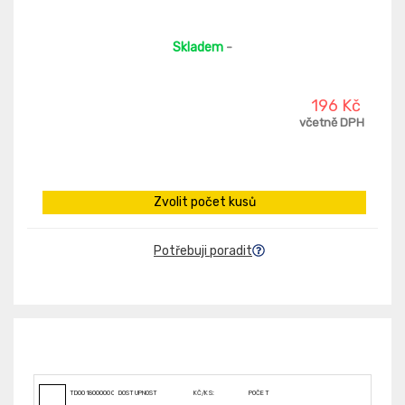
Skladem
-
196 Kč
včetně DPH
Zvolit počet kusů
Potřebuji poradit
TD0018000000000
DOSTUPNOST
KČ/KS:
POČET