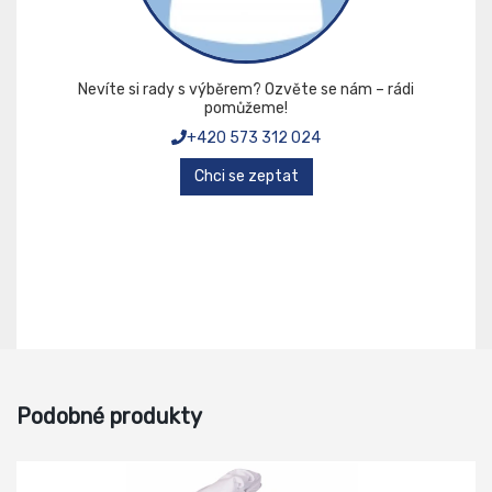
Nevíte si rady s výběrem? Ozvěte se nám – rádi
pomůžeme!
+420 573 312 024
Chci se zeptat
Podobné produkty