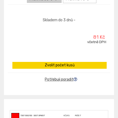
Skladem do 3 dnů
-
81 Kč
včetně DPH
Zvolit počet kusů
Potřebuji poradit
TD073002130F707
DOSTUPNOST
KČ/KS:
POČET