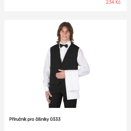
234 Kč
Příručník pro číšníky 0333