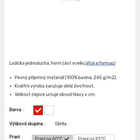
Lodička jednoduchá, horní část vcelku.
Více informací
Pevný příjemný materiál (100% bavlna, 245 g/m2).
Kvalitní výroba zaručuje delší životnost.
Velikost čepice určuje obvod hlavy v cm.
Barva
:
Výšková skupina
:
ObHla
Praní
:
Praní na 60°C
Praní na 95°C