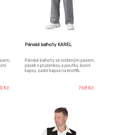
Pánské kalhoty KAREL
asem,
Pánské kalhoty se sníženým pasem,
oční
pásek s pruženkou a poutky, boční
kapsy, zadní kapsa na knoflík,
rozparek na zip.
0 Kč
768 Kč