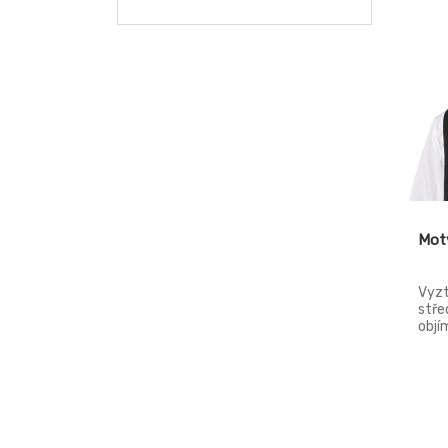
64ZK
66
68
EU100
EU104
EU108
EU17
Motý
EU18
Vyzt
EU19
stře
objí
EU23
ryps
spon
EU24
EU25
EU26