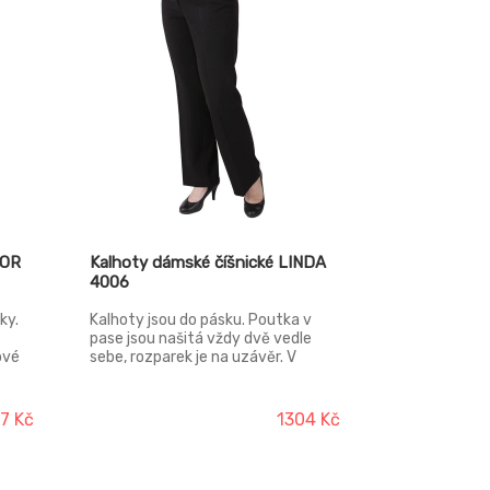
BOR
Kalhoty dámské číšnické LINDA
4006
ky.
Kalhoty jsou do pásku. Poutka v
pase jsou našitá vždy dvě vedle
ové
sebe, rozparek je na uzávěr. V
zadním díle jsou odšité záševky, na
m je
předních dílech jsou zažehlené puky.
élka
37 Kč
1304 Kč