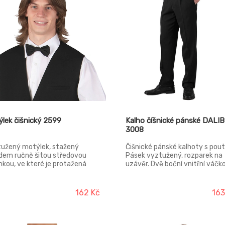
lek čišnický 2599
Kalho číšnické pánské DALI
3008
užený motýlek, stažený
Čišnické pánské kalhoty s pout
dem ručně šitou středovou
Pásek vyztužený, rozparek na
mkou, ve které je protažená
uzávěr. Dvě boční vnitřní váčk
ová tkanice s kravatovou
kapsy s šikmými vstupy. Zadní
ou.
lištová kapsa s vnitřním váčke
jištěná zápinkou s knoflíkem. D
162 Kč
16
kalhot je neukončená.