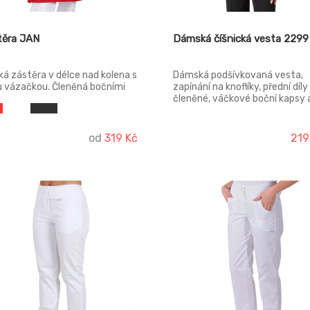
těra JAN
Dámská číšnická vesta 2299
ká zástěra v délce nad kolena s
Dámská podšívkovaná vesta,
u vázačkou. Členěná bočními
zapínání na knoflíky, přední díly
 ve kterých jsou všité váčkové
členěné, váčkové boční kapsy 
y s šikmými vstupy. Vel. 1:
náprsní kapsa, zadní díl s paso
0cm, vel. 2: 104x50cm
záševky a se stahovačkou v p
od
319 Kč
219