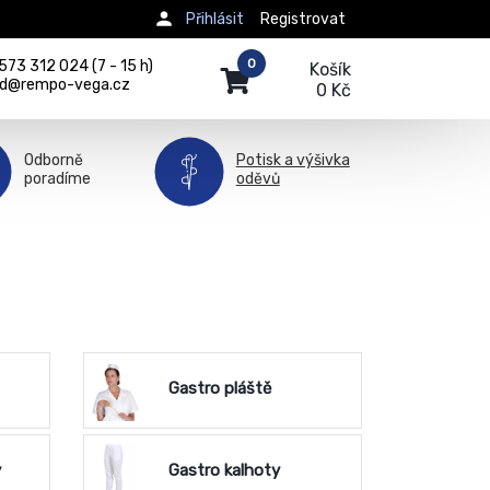
Přihlásit
Registrovat
0
73 312 024 (7 - 15 h)
Košík
d@rempo-vega.cz
0 Kč
Odborně
Potisk a výšivka
poradíme
oděvů
Gastro pláště
y
Gastro kalhoty