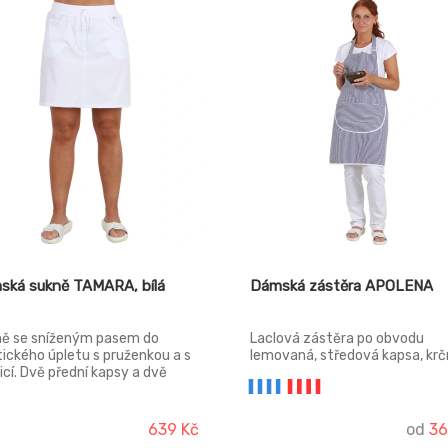
ská sukně TAMARA, bílá
Dámská zástěra APOLENA
ě se sníženým pasem do
Laclová zástěra po obvodu
tického úpletu s pruženkou a s
lemovaná, středová kapsa, krčn
icí. Dvě přední kapsy a dvě
se sponou na posun.
y na zadním díle. Falešný
arek.
639 Kč
od
36