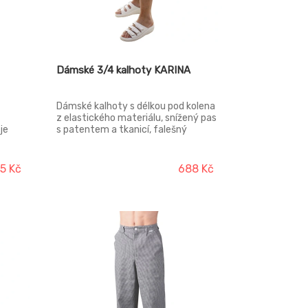
Dámské 3/4 kalhoty KARINA
Dámské kalhoty s délkou pod kolena
z elastického materiálu, snížený pas
je
s patentem a tkanicí, falešný
rozparek, boční kapsy váčkové, v
y jsou
bočních švech lampasy.
 díle
5 Kč
688 Kč