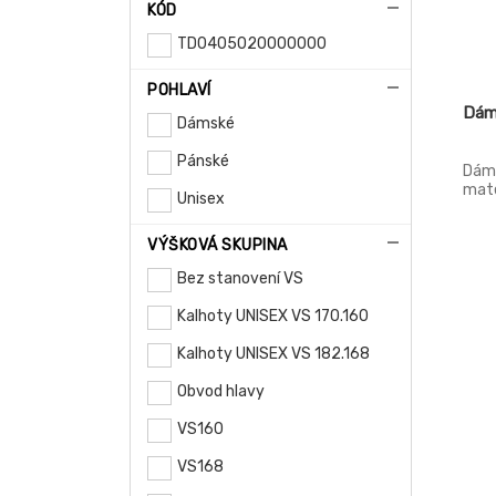
KÓD
TD0405020000000
POHLAVÍ
Dám
Dámské
Pánské
Dáms
mate
Unisex
pase
rozp
VÝŠKOVÁ SKUPINA
zadn
Bez stanovení VS
Kalhoty UNISEX VS 170.160
Kalhoty UNISEX VS 182.168
Obvod hlavy
VS160
VS168