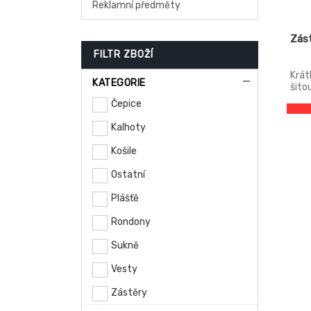
Reklamní předměty
Zás
FILTR ZBOŽÍ
Krát
KATEGORIE
šito
švy,
Čepice
kaps
90x5
Kalhoty
Košile
Ostatní
Plášťě
Rondony
Sukně
Vesty
Zástěry