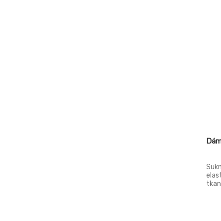
EU27
EU34
EU36
EU38
EU40
EU40.32
EU42
EU42.34
Dám
EU44
EU44.36
Sukn
elas
EU46
tkan
kaps
EU46.38
rozp
EU48