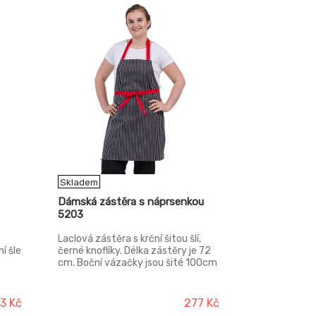
Skladem
Dámská zástěra s náprsenkou
5203
Laclová zástěra s krční šitou šlí,
í šle
černé knoflíky. Délka zástěry je 72
cm. Boční vázačky jsou šité 100cm
dlouhé.
3 Kč
277 Kč