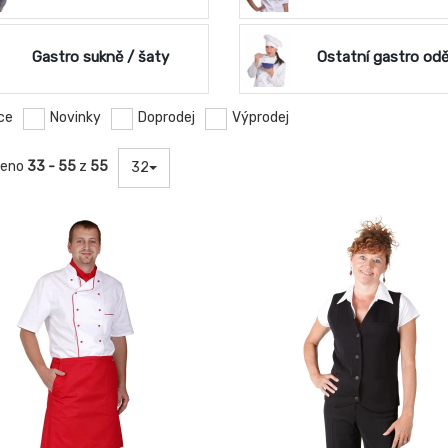
Gastro sukně / šaty
Ostatní gastro od
ce
Novinky
Doprodej
Výprodej
zeno
33 - 55
z
55
32