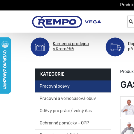
Produk
Kamenná prodejna
Do
v Kroměříži
při
Produk
KATEGORIE
GA
Pracovní oděvy
Pracovní a volnočasová obuv
Oděvy pro práci / volný čas
Ochranné pomůcky - OPP