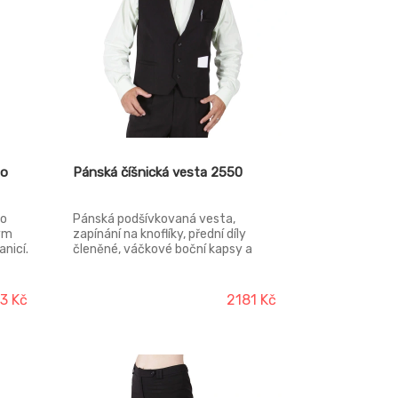
to
Pánská číšnická vesta 2550
to
Pánská podšívkovaná vesta,
ným
zapínání na knoflíky, přední díly
nicí.
členěné, váčkové boční kapsy a
náprsní kapsa, zadní díl s pasovými
záševky a se stahovačkou v pase.
3 Kč
2181 Kč