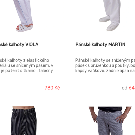
ské kalhoty VIOLA
Pánské kalhoty MARTIN
ké kalhoty z elastického
Pánské kalhoty se sníženým p
riálu se sníženým pasem, v
pásek s pruženkou a poutky, b
 je patent s tkanicí, falešný
kapsy váčkové, zadní kapsa na
arek, boční kapsy váčkové, v
knoflík, rozparek na zip.
ích švech lampasy.
780 Kč
od
64