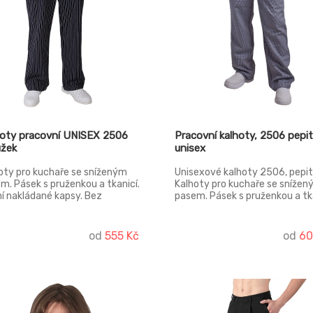
hoty pracovní UNISEX 2506
Pracovní kalhoty, 2506 pepi
užek
unisex
oty pro kuchaře se sníženým
Unisexové kalhoty 2506, pepi
m. Pásek s pruženkou a tkanicí.
Kalhoty pro kuchaře se sníže
í nakládané kapsy. Bez
pasem. Pásek s pruženkou a tka
arku.
Boční nakládané kapsy. Bez
rozparku.
od
555 Kč
od
60