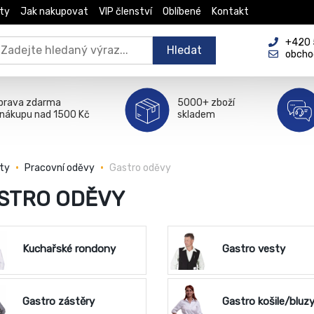
ty
Jak nakupovat
VIP členství
Oblíbené
Kontakt
+420 5
Hledat
obcho
prava zdarma
5000+ zboží
 nákupu nad 1500 Kč
skladem
ty
Pracovní oděvy
Gastro oděvy
STRO ODĚVY
Kuchařské rondony
Gastro vesty
Gastro zástěry
Gastro košile/bluz