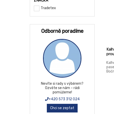
ZNAČKA
Tradetex
48
50
52
Odborně poradíme
53-56
54
Kal
54-57
pro
56
Kalh
pase
57-60
Bočn
rozp
58
Nevíte si rady s výběrem?
58-61
Ozvěte se nám – rádi
pomůžeme!
60
+420 573 312 024
62
Chci se zeptat
64