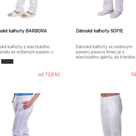
ské kalhoty BARBORA
Dámské kalhoty SOFIE
ké kalhoty z elastického
Dámské kalhoty se sníženým
riálu se sníženým pasem, v
pasem, pasový límec je z
 je patent s tkanicí, falešný
elastického úpletu, do kterého 
arek, boční kapsy váčkové,
všitá pruženka s tkanicí, přední
í kapsy nakládané.
váčkové kapsy, dvě zadní kaps
do špičky, nakládané, v předním
od
728 Kč
74
je falešný rozparek.