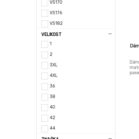
VS170
VS176
VS182
VS185-neukončená délka
VELIKOST
1
VS194
Dám
2
Dáms
3XL
mate
pase
4XL
rozp
bočn
36
38
40
42
44
46