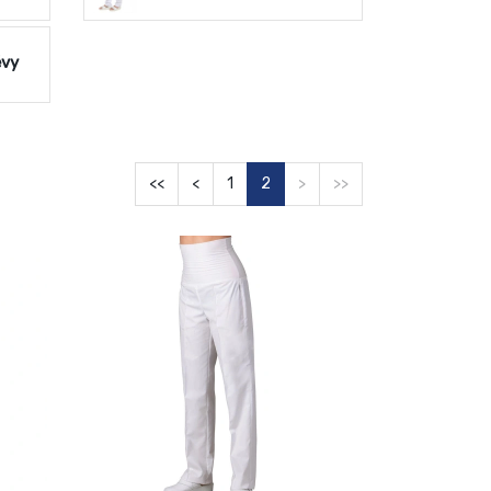
ěvy
<<
<
1
2
>
>>