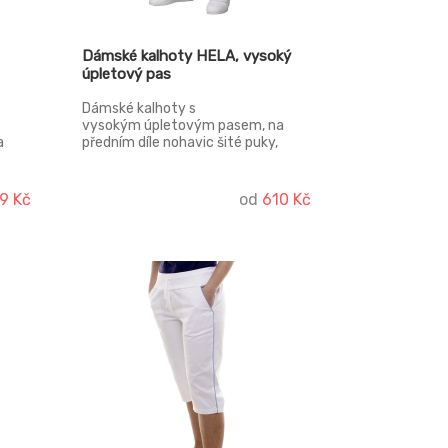
Dámské kalhoty HELA, vysoký
úpletový pas
Dámské kalhoty s
vysokým úpletovým pasem, na
a
předním díle nohavic šité puky,
vými
kalhoty nemají kapsy, konfekční
ase.
velikosti.
9 Kč
od
610 Kč