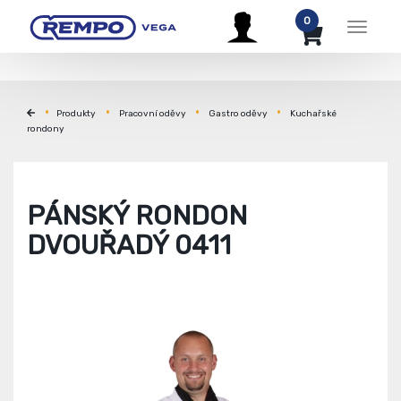
0
Menu
Produkty
Pracovní oděvy
Gastro oděvy
Kuchařské
rondony
PÁNSKÝ RONDON
DVOUŘADÝ 0411