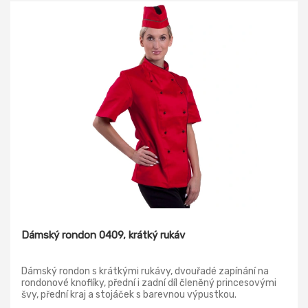
Dámský rondon 0409, krátký rukáv
Dámský rondon s krátkými rukávy, dvouřadé zapínání na
rondonové knoflíky, přední i zadní díl členěný princesovými
švy, přední kraj a stojáček s barevnou výpustkou.