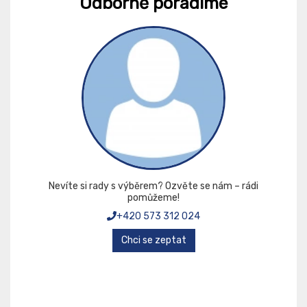
Odborně poradíme
Nevíte si rady s výběrem? Ozvěte se nám – rádi
pomůžeme!
+420 573 312 024
Chci se zeptat