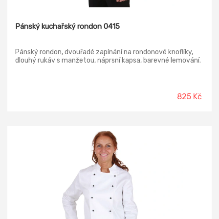
Pánský kuchařský rondon 0415
Pánský rondon, dvouřadé zapínání na rondonové knoflíky,
dlouhý rukáv s manžetou, náprsní kapsa, barevné lemování.
825 Kč