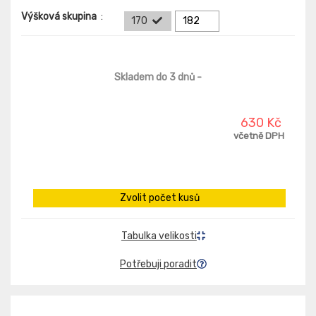
Výšková skupina
:
170
182
Skladem do 3 dnů
-
630 Kč
včetně DPH
Zvolit počet kusů
Tabulka velikosti
Potřebuji poradit