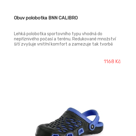
Obuv polobotka BNN CALIBRO
Lehká polobotka sportovního typu vhodná do
nepříznivého počasí a terénu. Redukované množství
šití zvyšuje vnitřní komfort a zamezuje tak tvorbě
otlaků. Bota je vybavena okopovou špicí a reflexními
prvky a má zpevnění v oblasti Achillovy šlachy. Splňuje
SRA protiskluzné vlastnosti. Svršek: Softshell
1168 Kč
Podšívka: textilie MESH Stélka: ABSORBA Podešev:
DART EVA/pryž