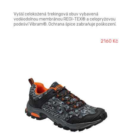
Vyšší celokožená trekingová obuv vybavená
voděodolnou membránou REGI-TEX® a celopryžovou
podešví Vibram®. Ochrana špice zabraňuje poškození.
Díky použitým kvalitním komponentům a materiálům
je obuv v terénu stabilní a odolná vůči nepříznivým
klimatickým vlivům a lze ji použít i pro náročnější
2160 Kč
horské túry.