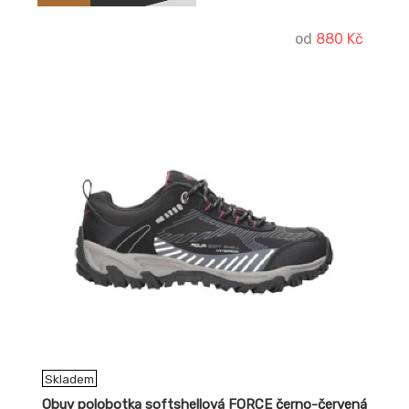
doplňky Podšívka: textilní Podešev: phylon/guma.
od
880 Kč
Skladem
Obuv polobotka softshellová FORCE černo-červená