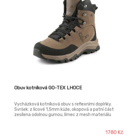
Obuv kotníková GO-TEX LHOCE
Vycházková kotníková obuv s reflexními doplňky.
Svršek: z lícové 1,5mm kůže, okopová a patní část
zesílena odolnou gumou, límec z mesh materiálu
Podšívka: textilní, kombinovaná s voděodolnou
membránou CX-SHIELD s TPU filmem Vložka:
anatomická vyjímatelná vložka Ortholite® Podešev:
1780 Kč
EVA/guma