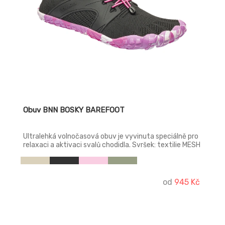
Obuv BNN BOSKY BAREFOOT
Ultralehká volnočasová obuv je vyvinuta speciálně pro
relaxaci a aktivaci svalů chodidla. Svršek: textilie MESH
3D knit Stélka: PU + MESH Podešev: pryž
od
945 Kč