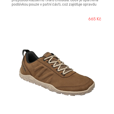
přizpůsobí každému tvaru chodidla. Obuv je opatřena
podšívkou pouze v patní části, což zajišťuje opravdu
výbornou prodyšnost a tím i pocit svěžesti chodidel.
Své využití nalezne při trávení volného času v suchém
vnitřním i venkovním prostředí. Svršek: textilie MESH
665 Kč
3D knit Podšívka: bez podšívky Stélka: Soft foam – HI-
POLY + polyester Podešev: WAVER PU