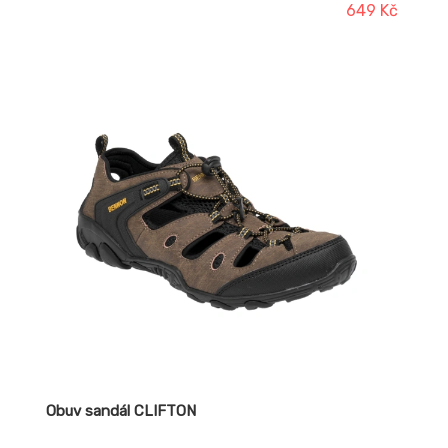
vnitřním i venkovním prostředí. Svršek: textilie MESH
649 Kč
3D knit Podšívka: bez podšívky Stélka: Soft foam – HI-
POLY + polyester Podešev: WAVER PU
Obuv sandál CLIFTON