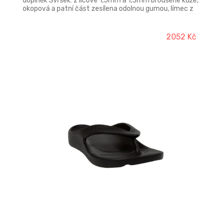
doplněk Svršek: z lícové 1,5mm a 1,3mm broušené kůže,
okopová a patní část zesílena odolnou gumou, límec z
mesh materiálu Podšívka: textilní, kombinovaná s
voděodolnou membránou CX-SHIELD s TPU filmem
Vložka: anatomická vyjímatelná vložka Ortholite®
2052 Kč
Podešev: EVA/guma