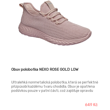
Obuv polobotka NEXO ROSE GOLD LOW
Ultralehká nonmetalická polobotka, která se perfektně
přizpůsobí každému tvaru chodidla. Obuv je opatřena
podšívkou pouze v patní části, což zajišťuje opravdu
výbornou prodyšnost a tím i pocit svěžesti chodidel.
Své využití nalezne při trávení volného času v suchém
vnitřním i venkovním prostředí. Svršek: textilie MESH
649 Kč
3D knit Podšívka: bez podšívky Stélka: Soft foam – HI-