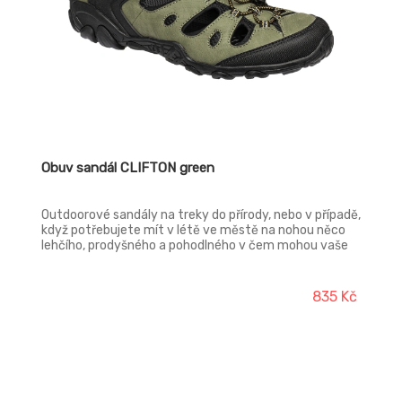
Obuv sandál CLIFTON green
Outdoorové sandály na treky do přírody, nebo v případě,
když potřebujete mít v létě ve městě na nohou něco
lehčího, prodyšného a pohodlného v čem mohou vaše
chodidla dýchat. Tyto sandály jsou odolné, mají
uzavřenou špici s ochranným TPU povrstvením, takže
jsou vaše prsty v bezpečí a pohodě i při zakopnutí.
835 Kč
Povrstvení špice vám navíc zajistí delší životnost boty.
Svršek: syntetický PU materiál + textilie Podšívka:
textilie Stélka: ABSORBA XTR Podešev: SPILLETA pryž