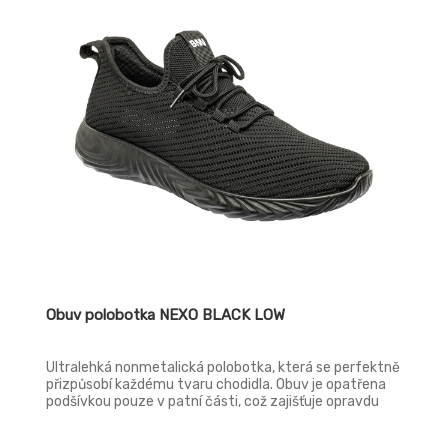
Obuv polobotka NEXO BLACK LOW
Ultralehká nonmetalická polobotka, která se perfektně
přizpůsobí každému tvaru chodidla. Obuv je opatřena
podšívkou pouze v patní části, což zajišťuje opravdu
výbornou prodyšnost a tím i pocit svěžesti chodidel.
Své využití nalezne při trávení volného času v suchém