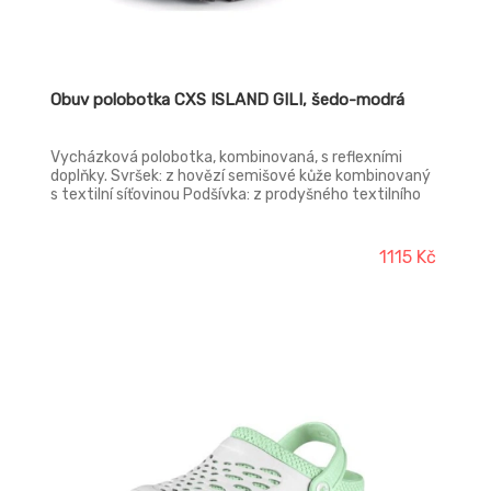
Obuv polobotka CXS ISLAND GILI, šedo-modrá
Vycházková polobotka, kombinovaná, s reflexními
doplňky. Svršek: z hovězí semišové kůže kombinovaný
s textilní síťovinou Podšívka: z prodyšného textilního
materiálu Podešev: phylonová
1115 Kč