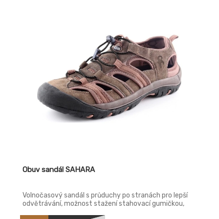
Obuv sandál SAHARA
Volnočasový sandál s průduchy po stranách pro lepší
odvětrávání, možnost stažení stahovací gumičkou,
reflexní doplňky. Svršek: z hovězinové kůže s textilními